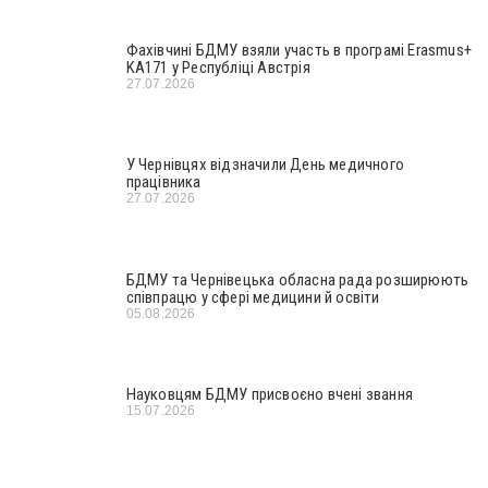
Фахівчині БДМУ взяли участь в програмі Erasmus+
KA171 у Республіці Австрія
27.07.2026
У Чернівцях відзначили День медичного
працівника
27.07.2026
БДМУ та Чернівецька обласна рада розширюють
співпрацю у сфері медицини й освіти
05.08.2026
Науковцям БДМУ присвоєно вчені звання
15.07.2026