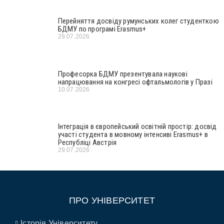
Перейняття досвіду румунських колег студенткою
БДМУ по програмі Erasmus+
29.07.2026
Професорка БДМУ презентувала наукові
напрацювання на конгресі офтальмологів у Празі
10.07.2026
Інтеграція в європейський освітній простір: досвід
участі студента в мовному інтенсиві Erasmus+ в
Республіці Австрія
29.07.2026
ПРО УНІВЕРСИТЕТ
Історія Університету