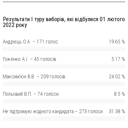
Результати І туру виборів, які відбулися 01 лютого
2022 року
Андрієць О.А. – 171 голос
19.65 %
Гоженко А.І. – 45 голосів
5.17 %
Максим’юк В.В. – 209 голосів
24.02 %
Польовий В.П. – 74 голоси
8.5 %
Не підтримую жодного кандидата – 273 голоси
31.38 %