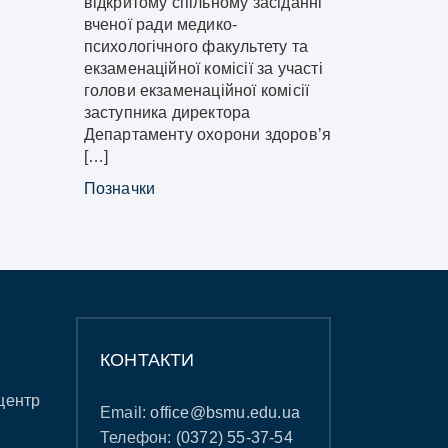
відкритому спільному засіданні
вченої ради медико-
психологічного факультету та
екзаменаційної комісії за участі
голови екзаменаційної комісії
заступника директора
Департаменту охорони здоровʼя
[…]
Позначки
КОНТАКТИ
центр
Email:
office@bsmu.edu.ua
Телефон:
(0372) 55-37-54