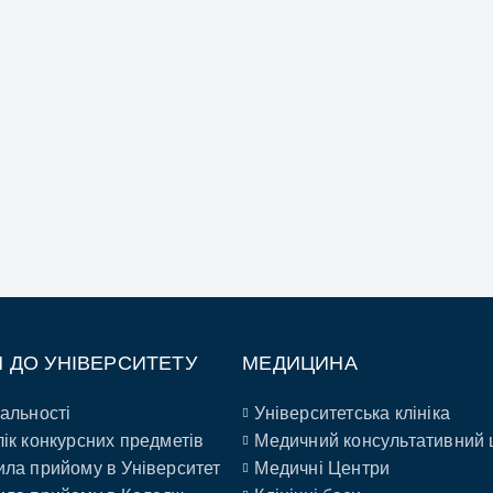
П ДО УНІВЕРСИТЕТУ
МЕДИЦИНА
альності
Університетська клініка
ік конкурсних предметів
Медичний консультативний 
ла прийому в Університет
Медичні Центри