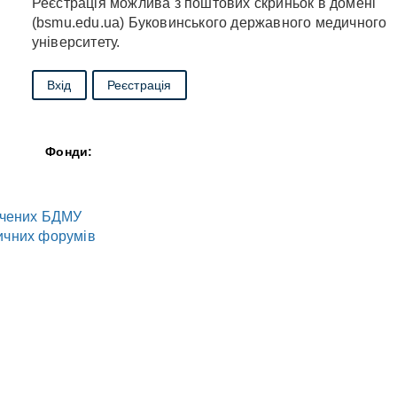
Реєстрація можлива з поштових скриньок в домені
(bsmu.edu.ua) Буковинського державного медичного
університету.
Вхід
Реєстрація
Фонди:
 вчених БДМУ
ичних форумів