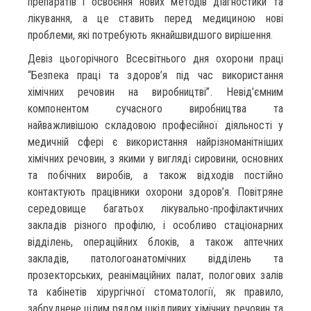
препаратів і освоєння нових методів діагностики та
лікування, а це ставить перед медициною нові
проблеми, які потребують якнайшвидшого вирішення.
Девіз цьогорічного Всесвітнього дня охорони праці
“Безпека праці та здоров’я під час використання
хімічних речовин на виробництві”. Невід’ємним
компонентом сучасного виробництва та
найважливішою складовою професійної діяльності у
медичній сфері є використання найрізноманітніших
хімічних речовин, з якими у вигляді сировини, основних
та побічних виробів, а також відходів постійно
контактують працівники охорони здоров’я. Повітряне
середовище багатьох лікувально-профілактичних
закладів різного профілю, і особливо стаціонарних
відділень, операційних блоків, а також аптечних
закладів, патологоанатомічних відділень та
прозекторських, реанімаційних палат, пологових залів
та кабінетів хірургічної стоматології, як правило,
забруднене цілим рядом шкідливих хімічних речовин та