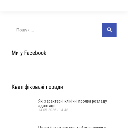
Ми у Facebook
Кваліфіковані поради
Які характерні клінічні прояви розладу
адаптації
14.05.2026
14:48
Цікаві факти про сон та його прояви в