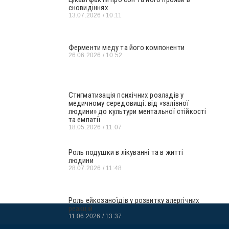
сновидіннях
13.07.2026
10:11
Ферменти меду та його компоненти
26.06.2026
10:52
Стигматизація психічних розладів у
медичному середовищі: від «залізної
людини» до культури ментальної стійкості
та емпатії
18.05.2026
11:07
Роль подушки в лікуванні та в житті
людини
28.07.2026
11:48
Роль ейкозаноїдів у розвитку алергічних
реакцій
11.06.2026
13:37