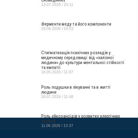
13.07.2026
10:11
Ферменти меду та його компоненти
26.06.2026
10:52
Стигматизація психічних розладів у
медичному середовищі: від «залізної
людини» до культури ментальної стійкості
та емпатії
18.05.2026
11:07
Роль подушки в лікуванні та в житті
людини
28.07.2026
11:48
Роль ейкозаноїдів у розвитку алергічних
реакцій
11.06.2026
13:37