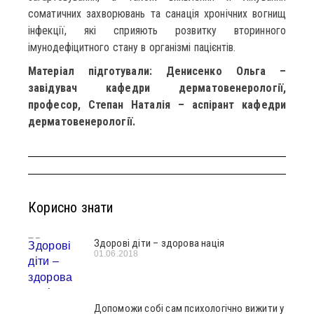
соматичних захворювань та санація хронічних вогнищ
інфекції, які сприяють розвитку вторинного
імунодефіцитного стану в організмі пацієнтів.
Матеріал підготували: Денисенко Ольга –
завідувач кафедри дерматовенерології,
професор, Степан Наталія – аспірант кафедри
дерматовенерології.
Корисно знати
Здорові діти – здорова нація
01.06.2018
Допоможи собі сам психологічно вижити у