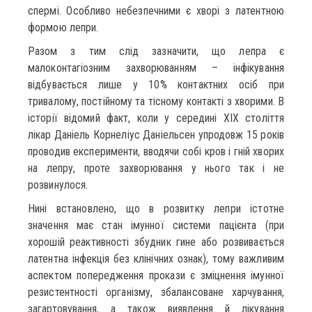
спермі. Особливо небезпечними є хворі з латентною
формою лепри.
Разом з тим слід зазначити, що лепра є
малоконтагіозним захворюванням – інфікування
відбувається лише у 10% контактних осіб при
тривалому, постійному та тісному контакті з хворими. В
історії відомий факт, коли у середині XIX століття
лікар Даніель Корнеліус Даніельсен упродовж 15 років
проводив експерименти, вводячи собі кров і гній хворих
на лепру, проте захворювання у нього так і не
розвинулося.
Нині встановлено, що в розвитку лепри істотне
значення має стан імунної системи пацієнта (при
хорошій реактивності збудник гине або розвивається
латентна інфекція без клінічних ознак), тому важливим
аспектом попередження прокази є зміцнення імунної
резистентності організму, збалансоване харчування,
загартовування, а також виявлення й лікування