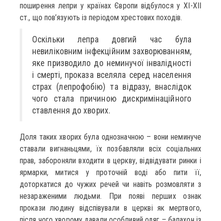
поширення лепри у країнах Європи відбулося у ХІ-ХІІ
ст., що пов’язують із періодом хрестових походів.
Оскільки лепра довгий час була
невиліковним інфекційним захворюванням,
яке призводило до неминучої інвалідності
і смерті, проказа вселяла серед населення
страх (лепрофобію) та відразу, внаслідок
чого стала причиною дискримінаційного
ставлення до хворих.
Доля таких хворих була однозначною – вони неминуче
ставали вигнаньцями, їх позбавляли всіх соціальних
прав, забороняли входити в церкву, відвідувати ринки і
ярмарки, митися у проточній воді або пити її,
доторкатися до чужих речей чи навіть розмовляти з
незараженими людьми. При появі перших ознак
прокази людину відспівували в церкві як мертвого,
після чого хворому давали особливий одяг – балахон із