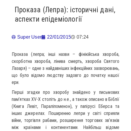
Проказа (Лепра): історичні дані,
аспекти епідеміології
Super User
22/01/2015
07:24
Проказа (лепра; інші назви – фінікійська хвороба,
скорботна хвороба, лінива смерть, хвороба Святого
Лазаря) – одне з найдавніших інфекційних захворювань,
що було відомо людству задовго до початку нашої
ери.
Перші згадки про хворобу знайдено у письмових
пам’ятках XV-X століть до н.е., а також описано в Біблії
(Книга Левіт, Параліпоменон), у папірусі Еберса та
інших джерелах. Поширенню лепри у світі сприяли
війни, торгівля рабами, розширення торгових зв’язків
між країнами і континентами. Найбільш відоме