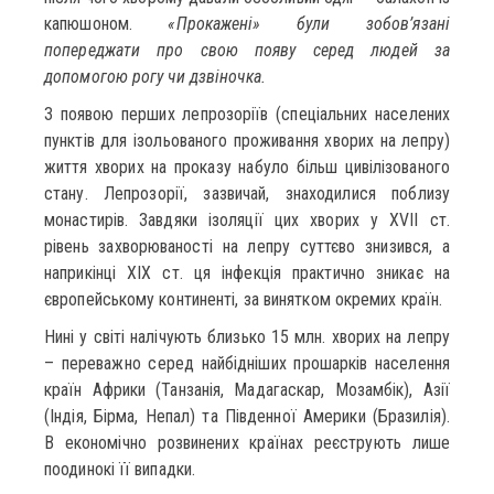
капюшоном.
«Прокажені» були зобов’язані
попереджати про свою появу серед людей за
допомогою рогу чи дзвіночка.
З появою перших лепрозоріїв (спеціальних населених
пунктів для ізольованого проживання хворих на лепру)
життя хворих на проказу набуло більш цивілізованого
стану. Лепрозорії, зазвичай, знаходилися поблизу
монастирів. Завдяки ізоляції цих хворих у ХVІІ ст.
рівень захворюваності на лепру суттєво знизився, а
наприкінці ХІХ ст. ця інфекція практично зникає на
європейському континенті, за винятком окремих країн.
Нині у світі налічують близько 15 млн. хворих на лепру
– переважно серед найбідніших прошарків населення
країн Африки (Танзанія, Мадагаскар, Мозамбік), Азії
(Індія, Бірма, Непал) та Південної Америки (Бразилія).
В економічно розвинених країнах реєструють лише
поодинокі її випадки.