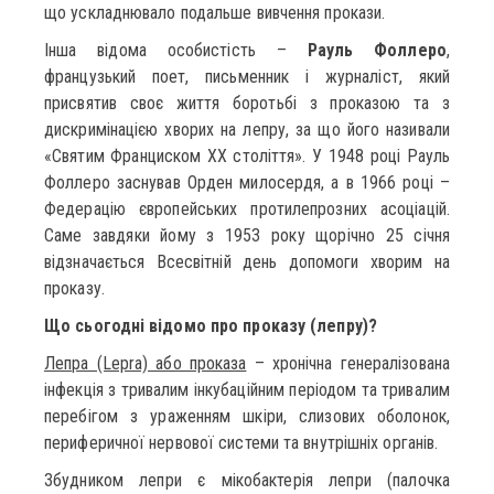
що ускладнювало подальше вивчення прокази.
Інша відома особистість –
Рауль Фоллеро
,
французький поет, письменник і журналіст, який
присвятив своє життя боротьбі з проказою та з
дискримінацією хворих на лепру, за що його називали
«Святим Франциском XX століття». У 1948 році Рауль
Фоллеро заснував Орден милосердя, а в 1966 році –
Федерацію європейських протилепрозних асоціацій.
Саме завдяки йому з 1953 року щорічно 25 січня
відзначається Всесвітній день допомоги хворим на
проказу.
Що сьогодні відомо про проказу (лепру)?
Лепра (Lерrа) або проказа
– хронічна генералізована
інфекція з тривалим інкубаційним періодом та тривалим
перебігом з ураженням шкіри, слизових оболонок,
периферичної нервової системи та внутрішніх органів.
Збудником лепри є мікобактерія лепри (палочка