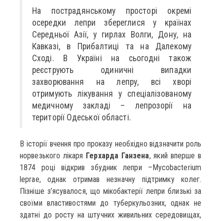
На пострадянському просторі окремі
осередки лепри збереглися у країнах
Середньої Азії, у гирлах Волги, Дону, на
Кавказі, в Прибалтиці та на Далекому
Сході. В Україні на сьогодні також
реєструють одиничні випадки
захворювання на лепру, всі хворі
отримують лікування у спеціалізованому
медичному закладі – лепрозорії на
території Одеської області.
В історії вчення про проказу необхідно відзначити роль
норвезького лікаря
Герхарда Ганзена
, який вперше в
1874 році відкрив збудник лепри –Mycobacterium
leprae, однак отримав незначну підтримку колег.
Пізніше з’ясувалося, що мікобактерії лепри близькі за
своїми властивостями до туберкульозних, однак не
здатні до росту на штучних живильних середовищах,