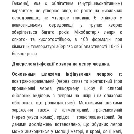
Ганзена), яка є облігатним (внутрішньоклітинним)
паразитом, не утворює спор, не росте на живильних
середовищах, не утворює токсинів. Є стійкою у
навколишньому середовищі, у трупах хворих
зберігається багато років. Мікобактерія лепри є
спирто- та кислотостійкою, в 40% формаліні при
кімнатній температурі зберігає свої властивості 10-12 і
більше років.
Джерелом інфекції є хвора на лепру людина.
Основними шляхами інфікування лепрою є:
повітряно-крапельний (через слиз) та контактний (при
проникненні через ушкоджену шкіру й слизові
оболонки виділень з лепром на шкірі і на слизових
оболонках, що розпадаються). Можливими шляхами
зараження також є: аліментарний, трансмісивний
(через укуси комах), зрідка – трансплацентарний. За
даними досліджень встановлено, що збудник лепри
може знаходитися у молоці матері, в крові, сечі, калі,