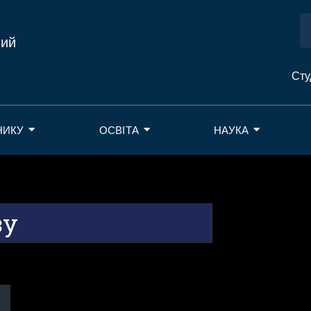
ний
Сту
НИКУ
ОСВІТА
НАУКА
зу