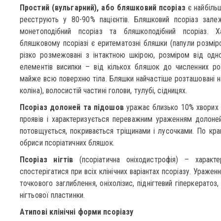
Простий (вульгарний), або бляшковий псоріаз
є найбіль
реєструють у 80-90% пацієнтів. Бляшковий псоріаз зале
монетоподібний псоріаз та бляшкоподібний псоріаз. 
бляшковому псоріазі є еритематозні бляшки (папули розміро
різко розмежовані з інтактною шкірою, розміром від одно
елементів висипки – від кількох бляшок до численних р
майже всю поверхню тіла. Бляшки найчастіше розташовані на 
коліна), волосистій частині голови, тулубі, сідницях.
Псоріаз долоней та підошов
уражає близько 10% хворих 
проявів і характеризується переважним ураженням долоней 
потовщується, покривається тріщинами і лусочками. По краю
обриси псоріатичних бляшок.
Псоріаз нігтів
(псоріатична оніходистрофія) – харак
спостерігатися при всіх клінічних варіантах псоріазу. Уражен
точкового заглиблення, оніхолізис, піднігтевий гіперкерато
нігтьової пластинки.
Атипові клінічні форми псоріазу