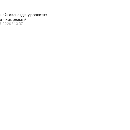
ь ейкозаноїдів у розвитку
ргічних реакцій
06.2026
13:37