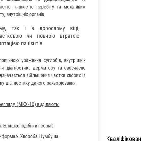
ністю, тяжкістю перебігу та можливим
, внутрішніх органів.
у, так і в дорослому віці,
частковою чи повною втратою
птацією пацієнтів.
причиною ураження суглобів, внутрішніх
ня діагностика дерматозу та своєчасно
ідзначається збільшення частки хворих із
ну діагностику даного захворювання.
регляду (МКХ-10) виділяють:
з. Бляшкоподібний псоріаз.
етиформне. Хвороба Цумбуша.
Кваліфікован