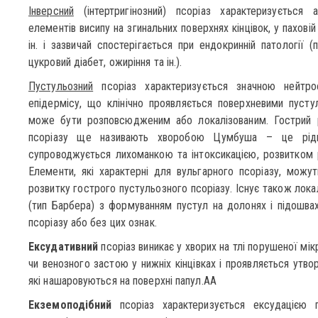
Інверсний
(інтертригінозний) псоріаз характеризується 
елементів висипу на згинальних поверхнях кінцівок, у паховій 
ін. і зазвичай спостерігається при ендокринній патології 
цукровий діабет, ожиріння та ін.).
Пустульозний
псоріаз характеризується значною нейтро
епідермісу, що клінічно проявляється поверхневими пусту
може бути розповсюдженим або локалізованим. Гострий 
псоріазу ще називають хворобою Цумбуша – це рідкіс
супроводжується лихоманкою та інтоксикацією, розвитком 
Елементи, які характерні для вульгарного псоріазу, можут
розвитку гострого пустульозного псоріазу. Існує також лока
(тип Барбера) з формуванням пустул на долонях і підошва
псоріазу або без цих ознак.
Ексудативний
псоріаз виникає у хворих на тлі порушеної мік
чи венозного застою у нижніх кінцівках і проявляється утво
які нашаровуються на поверхні папул.AA
Екземоподібний
псоріаз характеризується ексудацією 