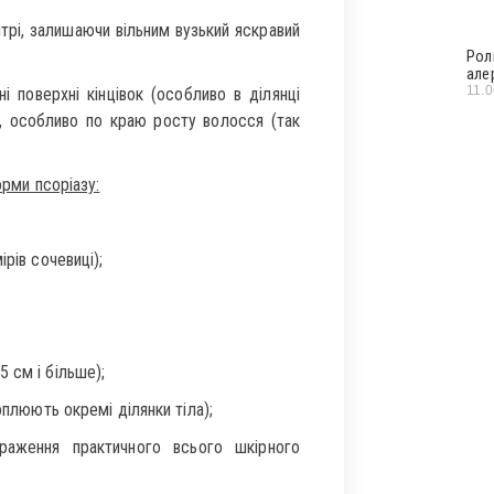
рі, залишаючи вільним вузький яскравий
Рол
але
11.
і поверхні кінцівок (особливо в ділянці
и, особливо по краю росту волосся (так
орми псоріазу:
рів сочевиці);
 см і більше);
оплюють окремі ділянки тіла);
ураження практичного всього шкірного