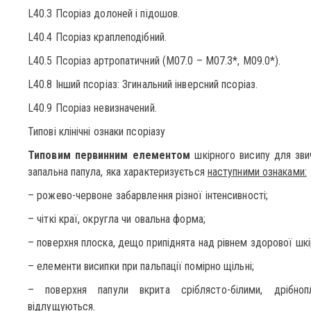
L40.3 Псоріаз долоней і підошов.
L40.4 Псоріаз краплеподібний.
L40.5 Псоріаз артропатичний (М07.0 – М07.3*, М09.0*).
L40.8 Інший псоріаз: Згинальний інверсний псоріаз.
L40.9 Псоріаз невизначений.
Типові клінічні ознаки псоріазу
Типовим первинним елементом
шкірного висипу для звич
запальна папула, яка характеризується
наступними ознаками:
– рожево-червоне забарвлення різної інтенсивності;
– чіткі краї, округла чи овальна форма;
– поверхня плоска, дещо припіднята над рівнем здорової шкі
– елементи висипки при пальпації помірно щільні;
– поверхня папули вкрита сріблясто-білими, дрібноп
відлущуються.