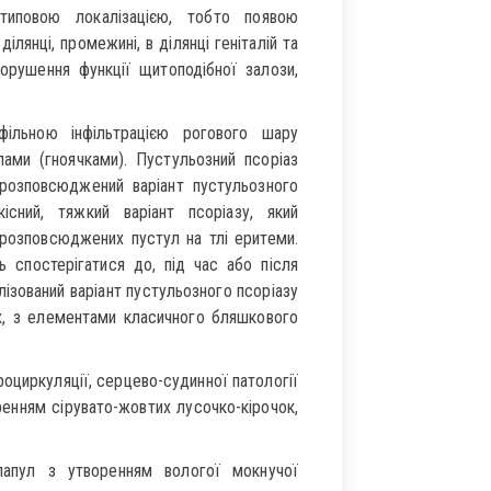
атиповою локалізацією, тобто появою
ділянці, промежині, в ділянці геніталій та
(порушення функції щитоподібної залози,
фільною інфільтрацією рогового шару
лами (гноячками). Пустульозний псоріаз
розповсюджений варіант пустульозного
ний, тяжкий варіант псоріазу, який
розповсюджених пустул на тлі еритеми.
ь спостерігатися до, під час або після
лізований варіант пустульозного псоріазу
х, з елементами класичного бляшкового
роциркуляції, серцево-судинної патології
ренням сірувато-жовтих лусочко-кірочок,
папул з утворенням вологої мокнучої