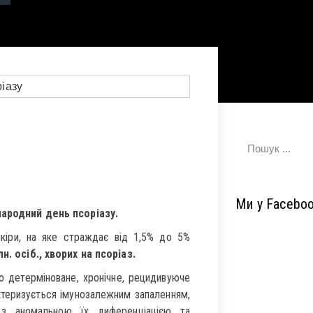
Ми у Facebo
ародний день псоріазу.
іри, на яке страждає від 1,5% до 5%
н. осіб., хворих на псоріаз.
о детерміноване, хронічне, рецидивуюче
ктеризується імунозалежним запаленням,
н з аномальною їх диференціацією та