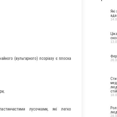
Які
ада
14.
Цік
сно
13.
Фер
айного (вульгарного) псоріазу є плоска
26.
Сти
мед
люд
ри;
стій
18.
Рол
ластинчастими лусочками, які легко
люд
28.