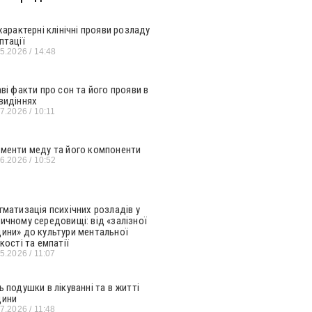
 характерні клінічні прояви розладу
птації
05.2026
14:48
аві факти про сон та його прояви в
видіннях
07.2026
10:11
менти меду та його компоненти
06.2026
10:52
гматизація психічних розладів у
ичному середовищі: від «залізної
ини» до культури ментальної
кості та емпатії
05.2026
11:07
ь подушки в лікуванні та в житті
ини
07.2026
11:48