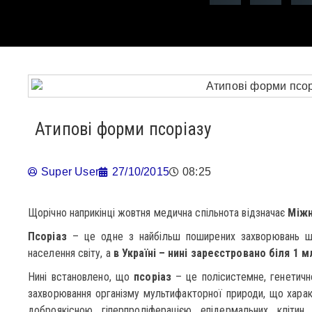
Атипові форми псоріазу
Super User
27/10/2015
08:25
Щорічно наприкінці жовтня медична спільнота відзначає
Міжн
Псоріаз
– це одне з найбільш поширених захворювань шк
населення світу, а
в Україні – нині зареєстровано біля 1 мл
Нині встановлено, що
псоріаз
– це полісистемне, генетичн
захворювання організму мультифакторної природи, що хара
доброякісною гіперпроліферацією епідермальних кліти