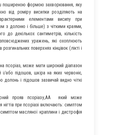
ш поширеною формою захворювання, яку
жно від роміру висипки розділяють на
Характерними елементами висипу при
м з долоню і більше) з чіткими краями,
го до декількох сантиметрів, кількість
озповсюджених уражень, які охоплюють
розгинальних поверхнях кінцівок (лікті і
на псоріаз, може мати широкий діапазон
і/або підошов, шкіра на яких червоніє,
 долонь і підошов зазвичай видно чіткі
терний прояв псоріазу,AA який може
ня нігтів при псоріазі включають: симптом
з, симптом масляної краплини і дистрофія