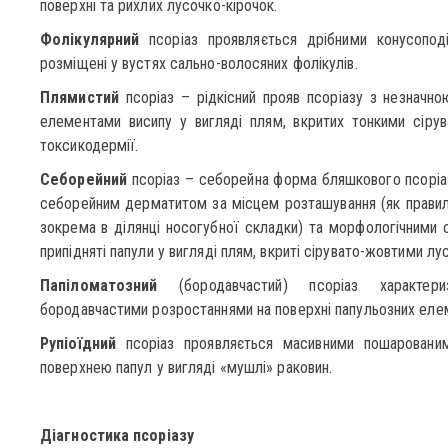
поверхні та рихлих лусочко-кірочок.
Фолікулярний
псоріаз проявляється дрібними конусоподі
розміщені у вустях сально-волосяних фолікулів.
Плямистий
псоріаз – рідкісний прояв псоріазу з незначно
елементами висипу у вигляді плям, вкритих тонкими сірув
токсикодермії.
Себорейний
псоріаз – себорейна форма бляшкового псоріаз
себорейним дерматитом за місцем розташування (як правило,
зокрема в ділянці носогубної складки) та морфологічними о
припідняті папули у вигляді плям, вкриті сірувато-жовтими лу
Папіломатозний
(бородавчастий) псоріаз характери
бородавчастими розростаннями на поверхні папульозних елем
Рупіоїдний
псоріаз проявляється масивними пошарованими
поверхнею папул у вигляді «мушлі» раковин.
Діагностика псоріазу