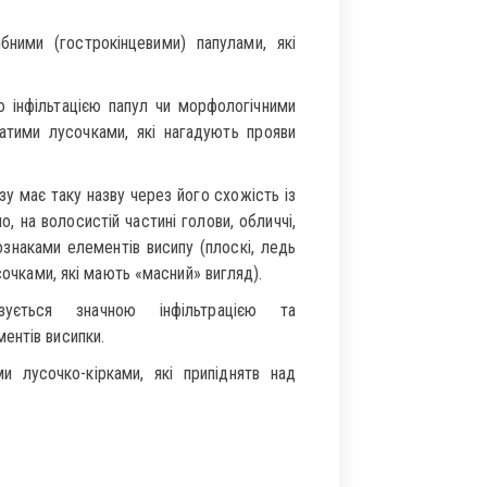
бними (гострокінцевими) папулами, які
ю інфільтацією папул чи морфологічними
атими лусочками, які нагадують прояви
у має таку назву через його схожість із
 на волосистій частині голови, обличчі,
знаками елементів висипу (плоскі, ледь
сочками, які мають «масний» вигляд).
зується значною інфільтрацією та
ентів висипки.
 лусочко-кірками, які припіднятв над