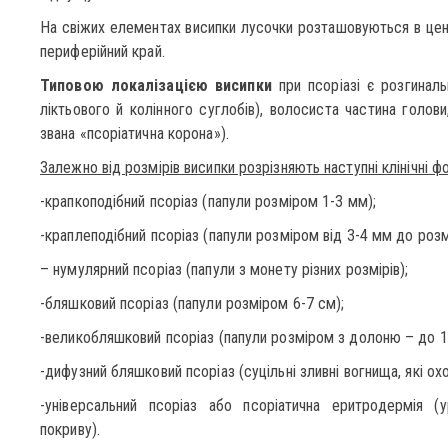
На свіжих елементах висипки лусочки розташовуються в цент
периферійний край.
Типовою локалізацією висипки
при псоріазі є розгинальн
ліктьового й колінного суглобів), волосиста частина голов
звана «псоріатична корона»).
Залежно від розмірів висипки розрізняють наступні клінічні ф
-крапкоподібний псоріаз (папули розміром 1-3 мм);
-краплеподібний псоріаз (папули розміром від 3-4 мм до розмі
– нумулярний псоріаз (папули з монету різних розмірів);
-бляшковий псоріаз (папули розміром 6-7 см);
-великобляшковий псоріаз (папули розміром з долоню – до 15
-дифузний бляшковий псоріаз (суцільні зливні вогнища, які ох
-універсальний псоріаз або псоріатична еритродермія (
покриву).