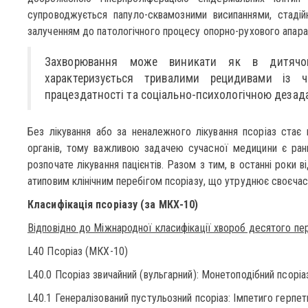
супроводжується папуло-сквамозними висипаннями, стадій
залученням до патологічного процесу опорно-рухового апарату
Захворювання може виникати як в дитячом
характеризується тривалими рецидивами із 
працездатності та соціально-психологічною дезада
Без лікування або за неналежного лікування псоріаз стає 
органів, тому важливою задачею сучасної медицини є ран
розпочате лікування пацієнтів. Разом з тим, в останні роки в
атиповим клінічним перебігом псоріазу, що утруднює своєчас
Класифікація псоріазу (за МКХ-10)
Відповідно до Міжнародної класифікації хвороб десятого пе
L40 Псоріаз (МКХ-10)
L40.0 Псоріаз звичайний (вульгарний): Монетоподібний псоріа
L40.1 Генералізований пустульозний псоріаз: Імпетиго герп