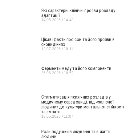
Які характерні клінічні прояви розладу
адаптації
14.05.2026
14:48
Цікаві факти про сон та його прояви в
сновидіннях
13.07.2026
10:11
Ферменти меду та його компоненти
26.06.2026
10:52
Стигматизація психічних розладів у
медичному середовищі: від «залізної
людини» до культури ментальної стійкості
та емпатії
18.05.2026
11:07
Роль подушки в лікуванні та в житті
людини