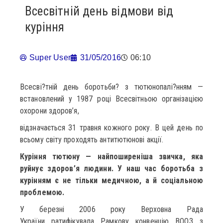
Всесвітній день відмови від
куріння
Super User
31/05/2016
06:10
Всесві?тній день боротьби? з тютюнопалі?нням —
встановлений у 1987 році Всесвітньою організацією
охорони здоров’я,
відзначається 31 травня кожного року. В цей день по
всьому світу проходять антитютюнові акції.
Куріння тютюну — найпоширеніша звичка, яка
руйнує здоров’я людини. У наш час боротьба з
курінням є не тільки медичною, а й соціальною
проблемою.
У березні 2006 року Верховна Рада
України ратифікувала Рамкову конвенцію ВООЗ з