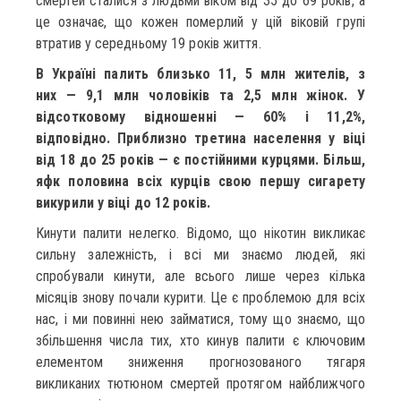
смертей сталися з людьми віком від 35 до 69 років, а
це означає, що кожен померлий у цій віковій групі
втратив у середньому 19 років життя.
В Україні палить близько 11, 5 млн жителів, з
них — 9,1 млн чоловіків та 2,5 млн жінок. У
відсотковому відношенні — 60% і 11,2%,
відповідно. Приблизно третина населення у віці
від 18 до 25 років — є постійними курцями. Більш,
яфк половина всіх курців свою першу сигарету
викурили у віці до 12 років.
Кинути палити нелегко. Відомо, що нікотин викликає
сильну залежність, і всі ми знаємо людей, які
спробували кинути, але всього лише через кілька
місяців знову почали курити. Це є проблемою для всіх
нас, і ми повинні нею займатися, тому що знаємо, що
збільшення числа тих, хто кинув палити є ключовим
елементом зниження прогнозованого тягаря
викликаних тютюном смертей протягом найближчого