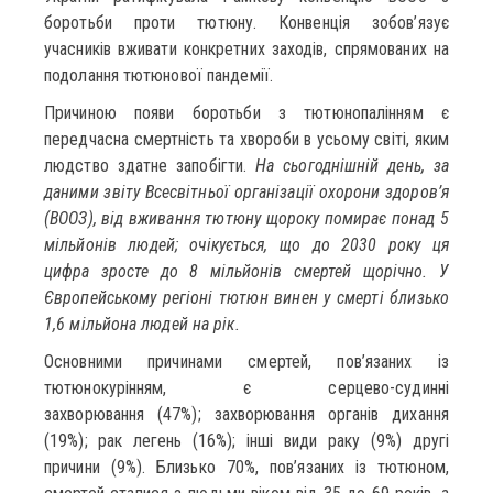
боротьби проти тютюну. Конвенція зобов’язує
учасників вживати конкретних заходів, спрямованих на
подолання тютюнової пандемії.
Причиною появи боротьби з тютюнопалінням є
передчасна смертність та хвороби в усьому світі, яким
людство здатне запобігти.
На сьогоднішній день, за
даними звіту Всесвітньої організації охорони здоров’я
(ВООЗ), від вживання тютюну щороку помирає понад 5
мільйонів людей; очікується, що до 2030 року ця
цифра зросте до 8 мільйонів смертей щорічно. У
Європейському регіоні тютюн винен у смерті близько
1,6 мільйона людей на рік.
Основними причинами смертей, пов’язаних із
тютюнокурінням, є серцево-судинні
захворювання (47%); захворювання органів дихання
(19%); рак легень (16%); інші види раку (9%) другі
причини (9%). Близько 70%, пов’язаних із тютюном,