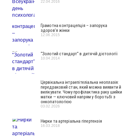
22.04.2016
Грамотна контрацепція – запорука
здоров’я жінки
12.06.2015
“Золотий стандарт” в дитячій дієтології
10.04.2014
Цервікальна інтраепітеліальна неоплазія:
передраковий стан, який можна виявити й
вилікувати. Чому профілактика раку шийки
матки — ключовий напрям у боротьбі з
онкопатологією
03.02.2026
Нирки та артеріальна гіпертензія
16.03.2018