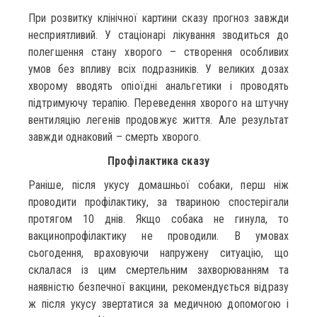
При розвитку клінічної картини сказу прогноз завжди
несприятливий. У стаціонарі лікування зводиться до
полегшення стану хворого – створення особливих
умов без впливу всіх подразників. У великих дозах
хворому вводять опіоїдні анальгетики і проводять
підтримуючу терапію. Переведення хворого на штучну
вентиляцію легенів продовжує життя. Але результат
завжди однаковий – смерть хворого.
Профілактика сказу
Раніше, після укусу домашньої собаки, перш ніж
проводити профілактику, за твариною спостерігали
протягом 10 днів. Якщо собака не гинула, то
вакцинопрофілактику не проводили. В умовах
сьогодення, враховуючи напружену ситуацію, що
склалася із цим смертельним захворюванням та
наявністю безпечної вакцини, рекомендується відразу
ж після укусу звертатися за медичною допомогою і