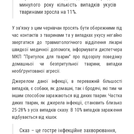
минулого року кількість випадків укусів
тваринами зросла на 11%.
У зв’язку з цим чернівчан просять бути обережними під
час контактів з тваринами та у випадках укусу негайно
звертатися до травматологічного відділення лікарні
швидкої медичної допомоги, інформувати диспетчера
МКП “Притулок для тварин” про підозрілу поведінку
домашньої чи безпритульної тварини, випадки
необґрунтованої агресії.
Джерелом даної інфекції, в переважній більшості
випадків, є собаки, як домашні, так і бродячі, які тим чи
іншим способом заражаються від диких тварин. Частка
диких тварин, як джерела інфекції, становить близько
25-28% з усіх випадків сказу. В 10% випадків зараження
відбувається від кішок.
Сказ – це гостре інфекційне захворювання,