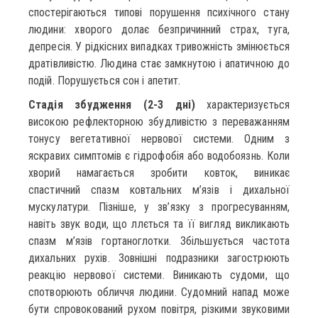
спостерігаються типові порушення психічного стану
людини: хворого долає безпричинний страх, туга,
депресія. У рідкісних випадках тривожність змінюється
дратівливістю. Людина стає замкнутою і апатичною до
подій. Порушується сон і апетит.
Стадія збудження (2-3 дні)
характеризується
високою рефлекторною збудливістю з переважанням
тонусу вегетативної нервової системи. Одним з
яскравих симптомів є гідрофобія або водобоязнь. Коли
хворий намагається зробити ковток, виникає
спастичний спазм ковтальних м’язів і дихальної
мускулатури. Пізніше, у зв’язку з прогресуванням,
навіть звук води, що ллється та її вигляд викликають
спазм м’язів гортаноглотки. Збільшується частота
дихальних рухів. Зовнішні подразники загострюють
реакцію нервової системи. Виникають судоми, що
спотворюють обличчя людини. Судомний напад може
бути спровокований рухом повітря, різкими звуковими