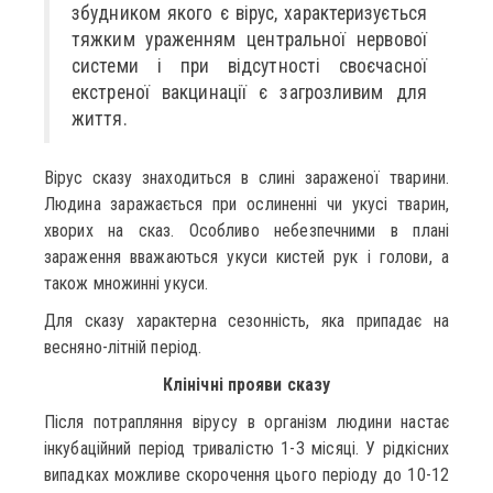
збудником якого є вірус, характеризується
тяжким ураженням центральної нервової
системи і при відсутності своєчасної
екстреної вакцинації є загрозливим для
життя.
Вірус сказу знаходиться в слині зараженої тварини.
Людина заражається при ослиненні чи укусі тварин,
хворих на сказ. Особливо небезпечними в плані
зараження вважаються укуси кистей рук і голови, а
також множинні укуси.
Для сказу характерна сезонність, яка припадає на
весняно-літній період.
Клінічні прояви сказу
Після потрапляння вірусу в організм людини настає
інкубаційний період тривалістю 1-3 місяці. У рідкісних
випадках можливе скорочення цього періоду до 10-12