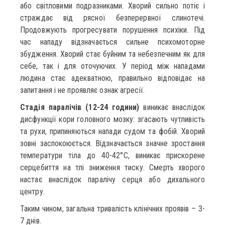
або світловими подразниками. Хворий сильно потіє і
страждає від рясної безперервної слинотечі.
Продовжують прогресувати порушення психіки. Під
час нападу відзначається сильне психомоторне
збудження. Хворий стає буйним та небезпечним як для
себе, так і для оточуючих. У період між нападами
людина стає адекватною, правильно відповідає на
запитання і не проявляє ознак агресії.
Стадія паралічів (12-24 години)
виникає внаслідок
дисфункції кори головного мозку: згасають чутливість
та рухи, припиняються напади судом та фобій. Хворий
зовні заспокоюється. Відзначається значне зростання
температури тіла до 40-42°С, виникає прискорене
серцебиття на тлі зниження тиску. Смерть хворого
настає внаслідок паралічу серця або дихального
центру.
Таким чином, загальна тривалість клінічних проявів – 3-
7 днів.