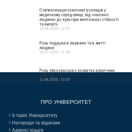
Стигматизація психічних розладів у
медичному середовищі: від «залізної
людини» до культури ментальної стійкості
та емпатії
18.05.2026
11:07
Роль подушки в лікуванні та в житті
людини
28.07.2026
11:48
Роль ейкозаноїдів у розвитку алергічних
реакцій
11.06.2026
13:37
ПРО УНІВЕРСИТЕТ
Історія Університету
Нагороди та відзнаки
Адміністрація