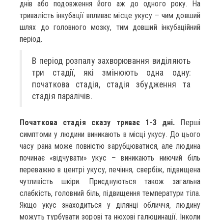
днів або подовження його аж до одного року. На
тривалість інкубації впливає місце укусу – чим довший
шлях до головного мозку, тим довший інкубаційний
період.
В період розпалу захворювання виділяють
три стадії, які змінюють одна одну:
початкова стадія, стадія збудження та
стадія паралічів.
Початкова стадія сказу триває 1-3 дні.
Перші
симптоми у людини виникають в місці укусу. До цього
часу рана може повністю зарубцюватися, але людина
починає «відчувати» укус – виникають ниючий біль
переважно в центрі укусу, печіння, свербіж, підвищена
чутливість шкіри. Приєднуються також загальна
слабкість, головний біль, підвищення температури тіла.
Якщо укус знаходиться у ділянці обличчя, людину
можуть турбувати зорові та нюхові галюцинації. Інколи