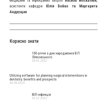
медицини та інфекційних хвороб
Василь Москалюк
,
асистенти кафедри
Юлія Бойко та Маргарита
Андрущак
Корисно знати
100-річчя з дня народження В.П.
Ліпковського
26.01.2022
Utilizing software for planning surgical interventions in
dentistry: benefits and prospects
30.09.2024
ВІЛ-інфекція
01.12.2022