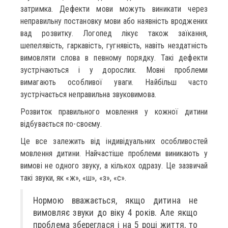
затримка. Дефекти мови можуть виникати через
неправильну постановку мови або наявність вроджених
вад розвитку. Логопед лікує також заїкання,
шепелявість, гаркавість, гугнявість, навіть нездатність
вимовляти слова в певному порядку. Такі дефекти
зустрічаються і у дорослих. Мовні проблеми
вимагають особливої уваги. Найбільш часто
зустрічається неправильна звуковимова.
Розвиток правильного мовлення у кожної дитини
відбувається по-своєму.
Це все залежить від індивідуальних особливостей
мовлення дитини. Найчастіше проблеми виникають у
вимові не одного звуку, а кількох одразу. Це зазвичай
такі звуки, як «ж», «ш», «з», «с».
Нормою вважається, якщо дитина не
вимовляє звуки до віку 4 років. Але якщо
проблема збереглася і на 5 році життя, то