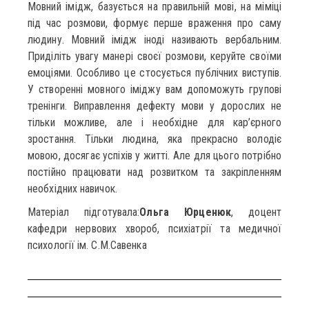
Мовний імідж, базується на правильній мові, на міміці
під час розмови, формує перше враження про саму
людину. Мовний імідж іноді називають вербальним.
Приділіть увагу манері своєї розмови, керуйте своїми
емоціями. Особливо це стосується публічних виступів.
У створенні мовного іміджу вам допоможуть групові
тренінги. Виправлення дефекту мови у дорослих не
тільки можливе, але і необхідне для кар’єрного
зростання. Тільки людина, яка прекрасно володіє
мовою, досягає успіхів у житті. Але для цього потрібно
постійно працювати над розвитком та закріпленням
необхідних навичок.
Матеріал підготувала:
Ольга Юрценюк
, доцент
кафедри нервових хвороб, психіатрії та медичної
психології ім. С.М.Савенка