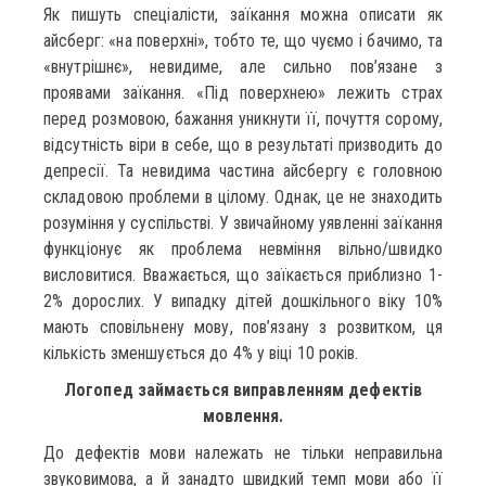
Як пишуть спеціалісти, заїкання можна описати як
айсберг: «на поверхні», тобто те, що чуємо і бачимо, та
«внутрішнє», невидиме, але сильно пов’язане з
проявами заїкання. «Під поверхнею» лежить страх
перед розмовою, бажання уникнути її, почуття сорому,
відсутність віри в себе, що в результаті призводить до
депресії. Та невидима частина айсбергу є головною
складовою проблеми в цілому. Однак, це не знаходить
розуміння у суспільстві. У звичайному уявленні заїкання
функціонує як проблема невміння вільно/швидко
висловитися. Вважається, що заїкається приблизно 1-
2% дорослих. У випадку дітей дошкільного віку 10%
мають сповільнену мову, пов’язану з розвитком, ця
кількість зменшується до 4% у віці 10 років.
Логопед займається виправленням дефектів
мовлення.
До дефектів мови належать не тільки неправильна
звуковимова, а й занадто швидкий темп мови або її