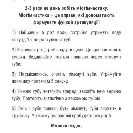
2-3 рази на день робіть міогімнастику.
Міогімнастика – це вправи, які допомагають
формувати функції артикуляції:
1) Набравши в рот води, потрібно утримати воду
секунд 15, не розтуляючи губ.
2) Закривши рот, треба надути щоки. До щік притисніть
кулаки. Видавлюйте повітря повільно через стиснуті
губи.
3) Посміхаючись, оголіть зімкнуті зуби. Утримуйте
посмішку протягом 5 секунд.
4) Нижню губу витягніть вперед, захопіть нею верхню
губу. Повторіть аналогічно з верхньою губою.
5) Губи і зуби повинні бути зімкнуті, губи скрутіть в
трубочку. У такому положенні пробудьте секунд 5.
Мовний імідж.