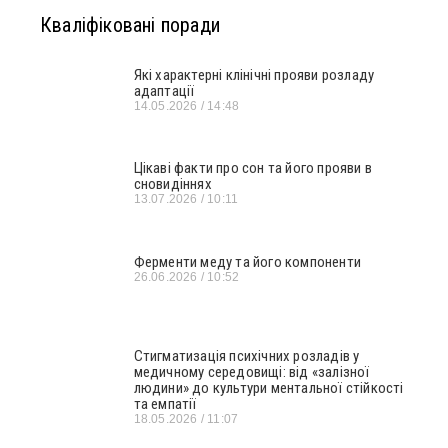
Кваліфіковані поради
Які характерні клінічні прояви розладу
адаптації
14.05.2026
14:48
Цікаві факти про сон та його прояви в
сновидіннях
13.07.2026
10:11
Ферменти меду та його компоненти
26.06.2026
10:52
Стигматизація психічних розладів у
медичному середовищі: від «залізної
людини» до культури ментальної стійкості
та емпатії
18.05.2026
11:07