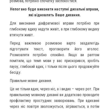
розмова, потрібно спочатку заспокоїтися.
Непогано буде виконати наступні дихальні вправи,
які відновлять Ваше дихання.
Для виконання діафрагмової вправи потрібно при
глибокому вдиху надути живіт, а при глибокому видиху
втягнути живіт.
Перед важливою розмовою варто заздалегідь
підготувати текст, проговорити його вголос.
Розмовляти потрібно спокійно. Якщо ви раптом
помітили, що темп мови у вас прискорився, зробіть
паузу, глибокий вдих, і тільки після цього продовжуйте
бесіду.
Правильне мовне дихання.
Це не тільки вдих, через ніс, а і видих – через рот. При
правильному мовному диханні ви додатково проводите
профілактику простудних захворювань. При вдиханні
через ніс повітря зволожується, зігрівається, а потім