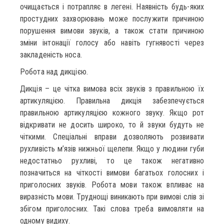
очищається і потрапляє в легені. Наявність будь-яких
простудних захворювань може послужити причиною
порушення вимови звуків, а також стати причиною
зміни інтонації голосу або навіть гугнявості через
закладеність носа.
Робота над дикцією.
Дикція – це чітка вимова всіх звуків з правильною їх
артикуляцією. Правильна дикція забезпечується
правильною артикуляцією кожного звуку. Якщо рот
відкривати не досить широко, то й звуки будуть не
чіткими. Спеціальні вправи дозволяють розвивати
рухливість м’язів нижньої щелепи. Якщо у людини губи
недостатньо рухливі, то це також негативно
позначиться на чіткості вимови багатьох голосних і
приголосних звуків. Робота мови також впливає на
виразність мови. Труднощі виникають при вимові слів зі
збігом приголосних. Такі слова треба вимовляти на
одному видиху.