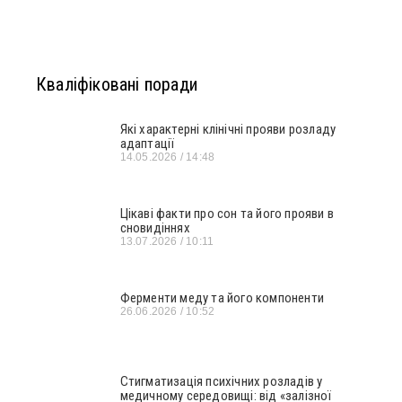
Кваліфіковані поради
Які характерні клінічні прояви розладу
адаптації
14.05.2026
14:48
Цікаві факти про сон та його прояви в
сновидіннях
13.07.2026
10:11
Ферменти меду та його компоненти
26.06.2026
10:52
Стигматизація психічних розладів у
медичному середовищі: від «залізної