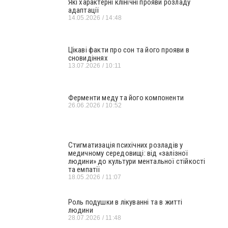
Які характерні клінічні прояви розладу
адаптації
14.05.2026
14:48
Цікаві факти про сон та його прояви в
сновидіннях
13.07.2026
10:11
Ферменти меду та його компоненти
26.06.2026
10:52
Стигматизація психічних розладів у
медичному середовищі: від «залізної
людини» до культури ментальної стійкості
та емпатії
18.05.2026
11:07
Роль подушки в лікуванні та в житті
людини
28.07.2026
11:48