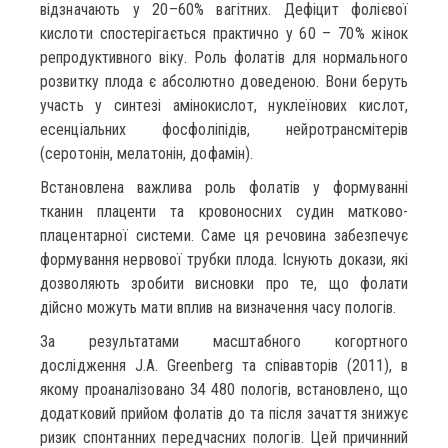
відзначають у 20–60% вагітних. Дефіцит фолієвої
кислоти спостерігається практично у 60 – 70% жінок
репродуктивного віку. Роль фолатів для нормального
розвитку плода є абсолютно доведеною. Вони беруть
участь у синтезі амінокислот, нуклеїнових кислот,
есенціальних фосфоліпідів, нейротрансмітерів
(серотонін, мелатонін, дофамін).
Встановлена важлива роль фолатів у формуванні
тканин плаценти та кровоносних судин матково-
плацентарної системи. Саме ця речовина забезпечує
формування нервової трубки плода. Існують докази, які
дозволяють зробити висновки про те, що фолати
дійсно можуть мати вплив на визначення часу пологів.
За результатами масштабного когортного
дослідження J.A. Greenberg та співавторів (2011), в
якому проаналізовано 34 480 пологів, встановлено, що
додатковий прийом фолатів до та після зачаття знижує
ризик спонтанних передчасних пологів. Цей причинний