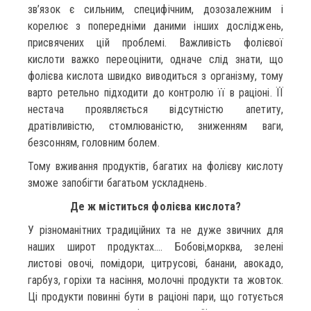
зв’язок є сильним, специфічним, дозозалежним і
корелює з попередніми даними інших досліджень,
присвячених цій проблемі. Важливість фолієвої
кислоти важко переоцінити, одначе слід знати, що
фолієва кислота швидко виводиться з організму, тому
варто ретельно підходити до контролю її в раціоні. ЇЇ
нестача проявляється відсутністю апетиту,
дратівливістю, стомлюваністю, зниженням ваги,
безсонням, головним болем.
Тому вживання продуктів, багатих на фолієву кислоту
зможе запобігти багатьом ускладнень.
Де ж міститься фолієва кислота?
У різноманітних традиційних та не дуже звичних для
наших широт продуктах…. Бобові,морква, зелені
листові овочі, помідори, цитрусові, банани, авокадо,
гарбуз, горіхи та насіння, молочні продукти та жовток.
Ці продукти повинні бути в раціоні пари, що готується