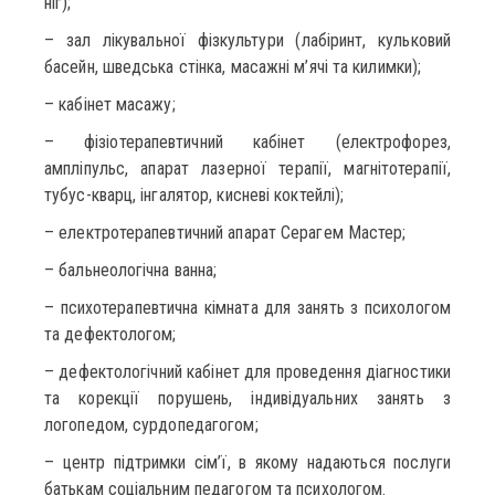
ніг);
– зал лікувальної фізкультури (лабіринт, кульковий
басейн, шведська стінка, масажні м’ячі та килимки);
– кабінет масажу;
– фізіотерапевтичний кабінет (електрофорез,
ампліпульс, апарат лазерної терапії, магнітотерапії,
тубус-кварц, інгалятор, кисневі коктейлі);
– електротерапевтичний апарат Серагем Мастер;
– бальнеологічна ванна;
– психотерапевтична кімната для занять з психологом
та дефектологом;
– дефектологічний кабінет для проведення діагностики
та корекції порушень, індивідуальних занять з
логопедом, сурдопедагогом;
– центр підтримки сім’ї, в якому надаються послуги
батькам соціальним педагогом та психологом.