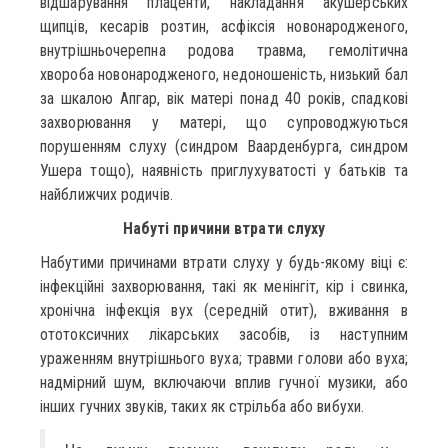
відшарування плаценти, накладання акушерських
щипців, кесарів розтин, асфіксія новонародженого,
внутрішньочерепна родова травма, гемолітична
хвороба новонародженого, недоношеність, низький бал
за шкалою Апгар, вік матері понад 40 років, спадкові
захворювання у матері, що супроводжуються
порушенням слуху (синдром Ваарденбурга, синдром
Ушера тощо), наявність приглухуватості у батьків та
найближчих родичів.
Набуті причини втрати слуху
Набутими причинами втрати слуху у будь-якому віці є:
інфекційні захворювання, такі як менінгіт, кір і свинка,
хронічна інфекція вух (середній отит), вживання в
ототоксичних лікарських засобів, із наступним
ураженням внутрішнього вуха; травми голови або вуха;
надмірний шум, включаючи вплив гучної музики, або
інших гучних звуків, таких як стрільба або вибухи.