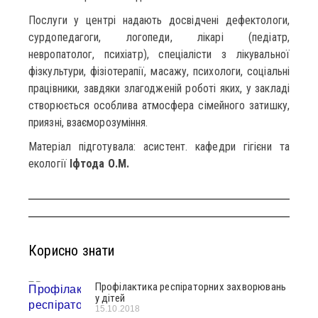
Послуги у центрі надають досвідчені дефектологи,
сурдопедагоги, логопеди, лікарі (педіатр,
невропатолог, психіатр), спеціалісти з лікувальної
фізкультури, фізіотерапії, масажу, психологи, соціальні
працівники, завдяки злагодженій роботі яких, у закладі
створюється особлива атмосфера сімейного затишку,
приязні, взаєморозуміння.
Матеріал підготувала: асистент. кафедри гігієни та
екології
Іфтода О.М.
Корисно знати
Профілактика респіраторних захворювань
у дітей
15.10.2018