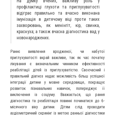
На думку вчених, важливу роль у
профілактиці глухоти та приглухуватості
відіграє правильно та вчасно виконана
імунізація в дитячому віці проти таких
захворювань, як менінгіт, кір, свинка,
краснуха; а також вчасна діагностика вад у
новонароджених.
Раннє виявлення вродженої, чи набутої
приглухуватості вкрай важливе, так як час початку
лікування є визначальним чинником ефективності
реабілітації дітей із приглухуватістю. Своєчасний і
правильний діагноз надає можливість більш успішної
інтеграції дитини у мовне середовище, покращує
розвиток пізнавальних навичок, попереджує її
виключення із соціуму. Вважається, що рання
діагностика та реабілітація повинні починатися до 6-
місячного віку дитини. Дітям слід проводити
аудіометричний скринінг із метою ранньої діагностики