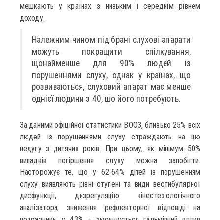
мешкають у країнах з низьким і середнім рівнем
доходу.
Належним чином підібрані слухові апарати
можуть покращити спілкування,
щонайменше для 90% людей із
порушеннями слуху, однак у країнах, що
розвиваються, слуховий апарат має менше
однієї людини з 40, що його потребують.
За даними офіційної статистики ВООЗ, близько 25% всіх
людей із порушеннями слуху страждають на цю
недугу з дитячих років. При цьому, як мінімум 50%
випадків погіршення слуху можна запобігти.
Насторожує те, що у 62-64% дітей із порушенням
слуху виявляють різні ступені та види вестибулярної
дисфункції, дизрегуляцію кінестезіологічного
аналізатора, зниження рефлекторної відповіді на
подразники, у 43% – зменшується гальмівний вплив