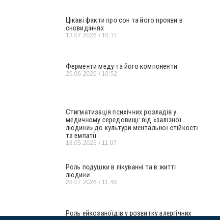
Цікаві факти про сон та його прояви в
сновидіннях
13.07.2026
10:11
Ферменти меду та його компоненти
26.06.2026
10:52
Стигматизація психічних розладів у
медичному середовищі: від «залізної
людини» до культури ментальної стійкості
та емпатії
18.05.2026
11:07
Роль подушки в лікуванні та в житті
людини
28.07.2026
11:48
Роль ейкозаноїдів у розвитку алергічних