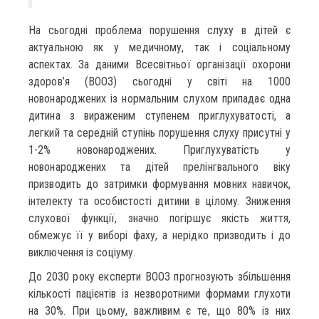
На сьогодні проблема порушення слуху в дітей є
актуальною як у медичному, так і соціальному
аспектах. За даними Всесвітньої організації охорони
здоров’я (ВООЗ) сьогодні у світі на 1000
новонароджених із нормальним слухом припадає одна
дитина з вираженим ступенем приглухуватості, а
легкий та середній ступінь порушення слуху присутні у
1-2% новонароджених. Приглухуватість у
новонароджених та дітей прелінгвального віку
призводить до затримки формування мовних навичок,
інтелекту та особистості дитини в цілому. Зниження
слухової функції, значно погіршує якість життя,
обмежує її у виборі фаху, а нерідко призводить і до
виключення із соціуму.
До 2030 року експерти ВООЗ прогнозують збільшення
кількості пацієнтів із незворотними формами глухоти
на 30%. При цьому, важливим є те, що 80% із них