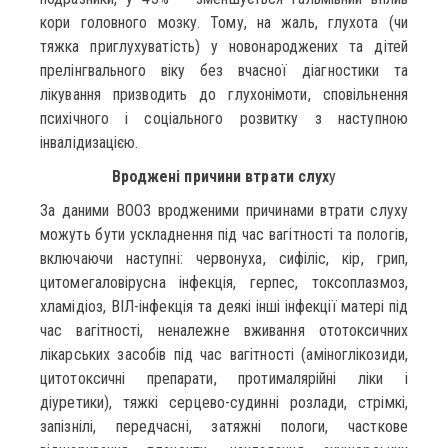
кори головного мозку. Тому, на жаль, глухота (чи
тяжка приглухуватість) у новонароджених та дітей
прелінгвального віку без вчасної діагностики та
лікування призводить до глухонімоти, сповільнення
психічного і соціального розвитку з наступною
інвалідизацією.
Вроджені причини втрати слух
у
За даними ВООЗ вродженими причинами втрати слуху
можуть бути ускладнення під час вагітності та пологів,
включаючи наступні: червонуха, сифіліс, кір, грип,
цитомегаловірусна інфекція, герпес, токсоплазмоз,
хламідіоз, ВІЛ-інфекція та деякі інші інфекції матері під
час вагітності, неналежне вживання ототоксичних
лікарських засобів під час вагітності (аміноглікозиди,
цитотоксичні препарати, протималярійні ліки і
діуретики), тяжкі серцево-судинні розлади, стрімкі,
запізнілі, передчасні, затяжні пологи, часткове