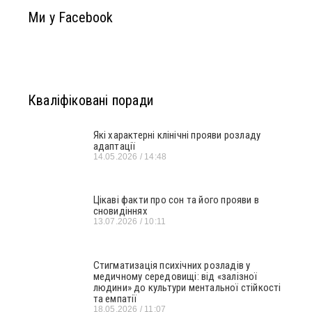
Ми у Facebook
Кваліфіковані поради
Які характерні клінічні прояви розладу
адаптації
14.05.2026
14:48
Цікаві факти про сон та його прояви в
сновидіннях
13.07.2026
10:11
Стигматизація психічних розладів у
медичному середовищі: від «залізної
людини» до культури ментальної стійкості
та емпатії
18.05.2026
11:07