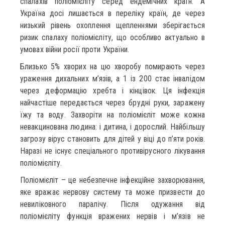
спалахів поліомієліту серед ендемічних країн. А
Україна досі лишається в переліку країн, де через
низький рівень охоплення щепленнями зберігається
ризик спалаху поліомієліту, що особливо актуально в
умовах війни росії проти України.
Близько 5% хворих на цю хворобу помирають через
ураження дихальних м’язів, а 1 із 200 стає інвалідом
через деформацію хребта і кінцівок. Ця інфекція
найчастіше передається через брудні руки, заражену
їжу та воду. Захворіти на поліомієліт може кожна
невакцинована людина: і дитина, і дорослий. Найбільшу
загрозу вірус становить для дітей у віці до п’яти років.
Наразі не існує спеціального противірусного лікування
поліомієліту.
Поліомієліт – це небезпечне інфекційне захворювання,
яке вражає нервову систему та може призвести до
невиліковного паралічу. Після одужання від
поліомієліту функція вражених нервів і м’язів не