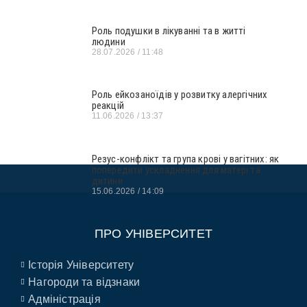
Роль подушки в лікуванні та в житті
людини
28.07.2026
11:48
Роль ейкозаноїдів у розвитку алергічних
реакцій
11.06.2026
13:37
Резус-конфлікт та група крові у вагітних: як
попередити ускладнення для матері та
дитини
15.06.2026
14:09
ПРО УНІВЕРСИТЕТ
Історія Університету
Нагороди та відзнаки
Адміністрація