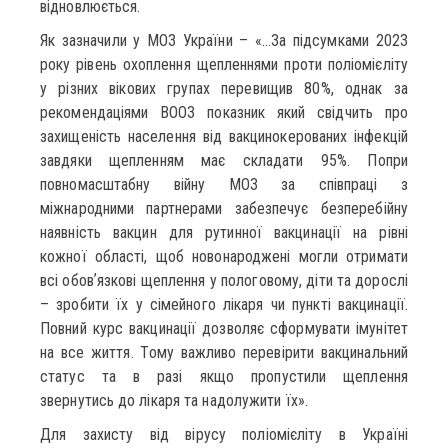
відновлюється.
Як зазначили у МОЗ України – «…За підсумками 2023
року рівень охоплення щепленнями проти поліомієліту
у різних вікових групах перевищив 80%, однак за
рекомендаціями ВООЗ показник який свідчить про
захищеність населення від вакцинокерованих інфекцій
завдяки щепленням має складати 95%. Попри
повномасштабну війну МОЗ за співпраці з
міжнародними партнерами забезпечує безперебійну
наявність вакцин для рутинної вакцинації на рівні
кожної області, щоб новонароджені могли отримати
всі обовʼязкові щеплення у пологовому, діти та дорослі
– зробити їх у сімейного лікаря чи пункті вакцинації.
Повний курс вакцинації дозволяє сформувати імунітет
на все життя. Тому важливо перевірити вакцинальний
статус та в разі якщо пропустили щеплення
звернутись до лікаря та надолужити їх».
Для захисту від вірусу поліомієліту в Україні