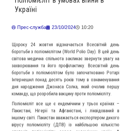
Поліомієліт в умовах війни в
Україні
Прес-служба
23/10/2024
10:20
Щороку 24 жовтня відзначається Всесвітній день
боротьби з поліомієлітом (World Polio Day). В цей день
світова медична спільнота закликає звернути увагу на
захворювання та його профілактику. Всесвітній день
боротьби з поліомієлітом було започатковано Ротарі
Інтернешнл понад десять років тому в ознаменування
дня народження Джонаса Солка, який очолив першу
команду, що розробила вакцину проти поліомієліту.
Поліомієліт все ще є ендемічним у трьох країнах –
Пакистані, Нігерії та Афганістані, і ліквідований в
іншому світі. Пакистан вважається експортером дикого
вірусу поліомієліту (ДПВ) із найбільшою кількістю