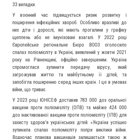
33 випадки.
У воєнний час підвищується ризик розвитку і
поширення інфекційних хвороб. Особливо вразливі до
них діти і дорослі, які мають прогалини у графіку
щеплень або не імунізовані взагалі. У 2022 році
Європейське регіональне Бюро ВООЗ оголосило
спалах поліомієліту в Україні, виявлений у жовтні 2021
року на Рівненщині, офіційно завершеним. Україна
спромоглася зупинити передачу вірусу, який
загрожував життю та майбутньому її дітей, та
запобігла поширенню серед інших країн. І це в умовах
війни, що триває.
У 2023 році ЮНІСЕФ доставив 783 000 доз оральної
вакцини проти поліомієліту (ОПВ) та майже 424 000
доз інактивованої вакцини проти поліомієліту (ІПВ) для
захисту здоров’я українських дітей. «Україна успішно
зупинила спалах поліомієліту попри виклики війни.
Водночас планова вакцинація залишається такою ж