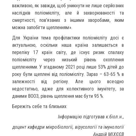
важливою, як завжди, щоб уникнути не лише серйозних
наслідків поліомієліту, але й захворюваності та
смертності, пов’язаних з іншими хворобами, яким
можна запобігти щепленням».
Для України тема профілактики поліомієліту досі є
актуальною, оскільки наша країна залишається в
переліку 17 країн світу, де існує ризик спалаху
поліомієліту через низький рівень охоплення
щепленнями. У згаданому 2021 році лише 53% дітей до
року були щеплені від поліомієліту. Зараз – 63-65 % в
залежності від регіону. Але цього всеодно
недостатньо, адже для колективного імунітету, за
даними ВООЗ, рівень щеплення має бути 95 %.
Бережіть себе та близьких
Інформацію підготував к.біол.н.,
доцент кафедри мікробіології, вірусології та імунології
Андрій МІХЄЄВ