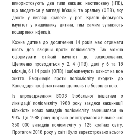
використовують два типи вакцин: інактивовану (ІПВ),
що вводиться у вигляді ін’єкцій, та оральну (ОПВ), яку
дають у вигляді крапель у рот. Краплі формують
імунітет у кишківнику дитини, тим самим зупиняють
поширення інфекції.
Кожна дитина до досягнення 14 років має отримати
шість доз вакцини проти поліомієліту. Так можна
сформувати стійкий імунітет до захворювання.
Щеплення проводяться у 2, 4 (ІПВ), далі у 6 та 18
місяців, 6 і 14 років (ОПВ) і забезпечують захист на все
життя. Вакцинація проти поліомієліту входить до
Календаря профілактичних щеплень і є безоплатною.
Із впровадженням ВООЗ Глобальної ініціативи з
ліквідації поліомієліту 1988 року завдяки вакцинації
кількість нових випадків поліомієліту зменшилася на
99%. До 1988 року щорічно реєструвалося більше ніж
350 000 випадків поліомієліту у 125 країнах світу.
Протягом 2018 року у світі було зареєстровано всього