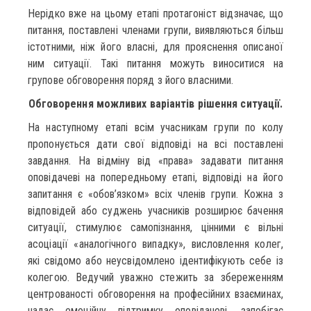
Нерідко вже на цьому етапі протагоніст відзначає, що
питання, поставлені членами групи, виявляються більш
істотними, ніж його власні, для прояснення описаної
ним ситуації. Такі питання можуть виноситися на
групове обговорення поряд з його власними.
Обговорення можливих варіантів рішення ситуації.
На наступному етапі всім учасникам групи по колу
пропонується дати свої відповіді на всі поставлені
завдання. На відміну від «права» задавати питання
оповідачеві на попередньому етапі, відповіді на його
запитання є «обов’язком» всіх членів групи. Кожна з
відповідей або суджень учасників розширює бачення
ситуації, стимулює самопізнання, цінними є вільні
асоціації «аналогічного випадку», висловлення колег,
які свідомо або неусвідомлено ідентифікують себе із
колегою. Ведучий уважно стежить за збереженням
центрованості обговорення на професійних взаєминах,
надає емоційну підтримку оповідачеві, запобігає