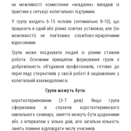
на можливості осмислення «невдалих» випадків із
практики у ситуації колегіальної підтримки.
У групу входять 6-15 чоловік (оптимально 8-10), що
працюють в одній або різних освітніх установах, але (по
можливості) не пов’язаних службово-ієрархічними
відносинами.
Група може поєднувати людей із різним стажем
роботи. Основним принципом формування групи є
добровільність об’єднання професіоналів, готових до
перегляду стереотипів у своїй роботі й зацікавлених у
колегіальній взаємодопомозі.
Групи можуть бути:
короткотерміновими (3-7 днів). Якщо група
сформована зі слухачів короткотермінового
навчального семінару, заняття можуть бути щоденними
або з інтервалом у кілька днів, але загальна кількість
занять повинне відповідати числу учасників.