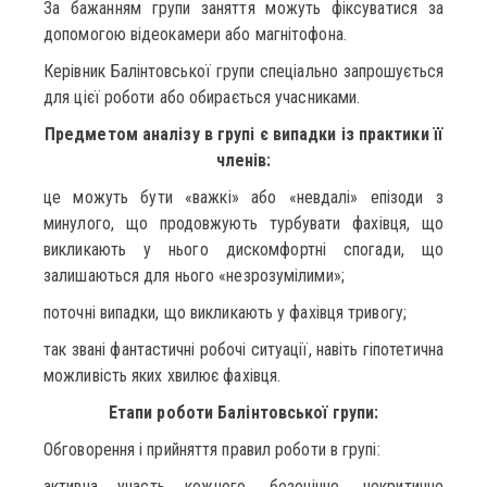
За бажанням групи заняття можуть фіксуватися за
допомогою відеокамери або магнітофона.
Керівник Балінтовської групи спеціально запрошується
для цієї роботи або обирається учасниками.
Предметом аналізу в групі є випадки із практики її
членів:
це можуть бути «важкі» або «невдалі» епізоди з
минулого, що продовжують турбувати фахівця, що
викликають у нього дискомфортні спогади, що
залишаються для нього «незрозумілими»;
поточні випадки, що викликають у фахівця тривогу;
так звані фантастичні робочі ситуації, навіть гіпотетична
можливість яких хвилює фахівця.
Етапи роботи Балінтовської групи:
Обговорення і прийняття правил роботи в групі:
активна участь кожного, безоцінне, некритичне