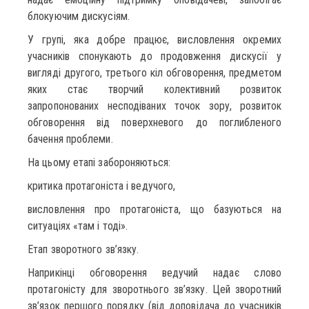
блокуючим дискусіям.
У групі, яка добре працює, висловлення окремих
учасників спонукають до продовження дискусії у
вигляді другого, третього кіл обговорення, предметом
яких стає творчий колективний розвиток
запропонованих несподіваних точок зору, розвиток
обговорення від поверхневого до поглибленого
бачення проблеми.
На цьому етапі забороняються:
критика протагоніста і ведучого,
висловлення про протагоніста, що базуються на
ситуаціях «там і тоді».
Етап зворотного зв’язку.
Наприкінці обговорення ведучий надає слово
протагоністу для зворотнього зв’язку. Цей зворотний
зв’язок першого порядку (від доповідача до учасників