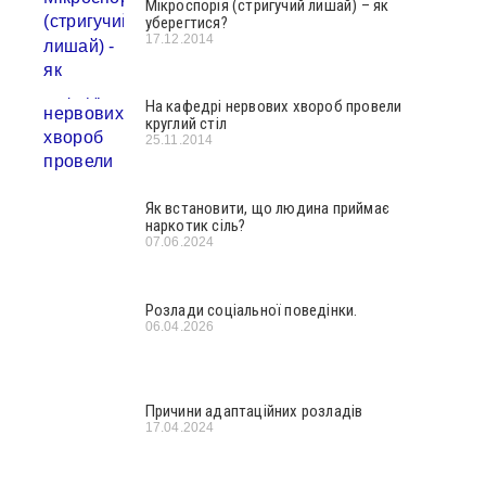
Мікроспорія (стригучий лишай) – як
уберегтися?
17.12.2014
На кафедрі нервових хвороб провели
круглий стіл
25.11.2014
Як встановити, що людина приймає
наркотик сіль?
07.06.2024
Розлади соціальної поведінки.
06.04.2026
Причини адаптаційних розладів
17.04.2024