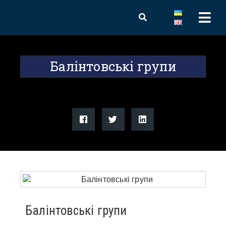
Балінтовські групи
Балінтовські групи