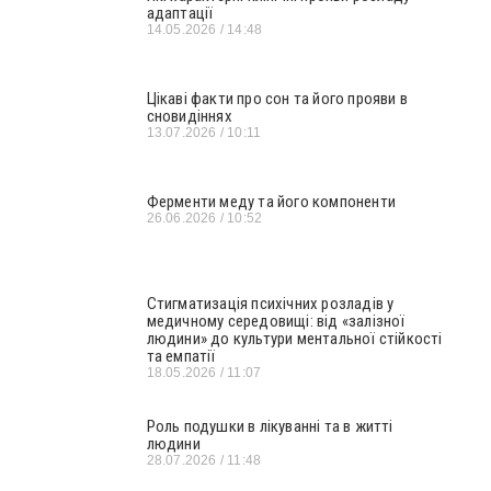
адаптації
14.05.2026
14:48
Цікаві факти про сон та його прояви в
сновидіннях
13.07.2026
10:11
Ферменти меду та його компоненти
26.06.2026
10:52
Стигматизація психічних розладів у
медичному середовищі: від «залізної
людини» до культури ментальної стійкості
та емпатії
18.05.2026
11:07
Роль подушки в лікуванні та в житті
людини
28.07.2026
11:48