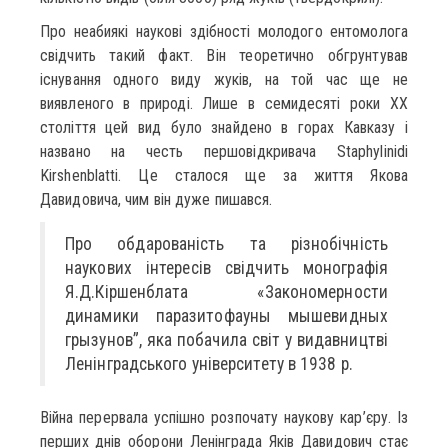
Про неабиякі наукові здібності молодого ентомолога
свідчить такий факт. Він теоретично обгрунтував
існування одного виду жуків, на той час ще не
виявленого в природі. Лише в семидесяті роки ХХ
століття цей вид було знайдено в горах Кавказу і
названо на честь першовідкривача Staphylinidi
Kirshenblatti. Це сталося ще за життя Якова
Давидовича, чим він дуже пишався.
Про обдарованість та різнобічність
наукових інтересів свідчить монографія
Я.Д.Кіршенблата «Закономерности
динамики паразитофауны мышевидных
грызунов”, яка побачила світ у видавництві
Ленінградського університету в 1938 р.
Війна перервала успішно розпочату наукову кар’єру. Із
перших днів оборони Ленінграда Яків Давидович стає