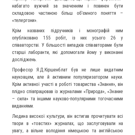
набагато вужчий за значенням і повинен бути
складовою частиною більш об’ємного поняття –
«телергони».
Крім названих підручників і монографій ним
опубліковано 155 робіт, із них усього 26 у
співавторстві. У більшості випадків співавторами були
старші лаборанти, які допомогали йому у виконанні
досліджень.
Професор Я.Д.Кіршенблат був не лише видатним
науковцем, але й активним популяризатором науки.
Крім активної участі в роботі товариства «Знання», він
плідно співпрацював із журналами «Природа», «Знание
– сила» та іншими науково-популярними тогочасними
виданнями.
Людина високої культури, він встигав прочитувати всі
твори в «товстих» журналах, що заслуговували на
увагу, а вільне володіння німецькою та англійською