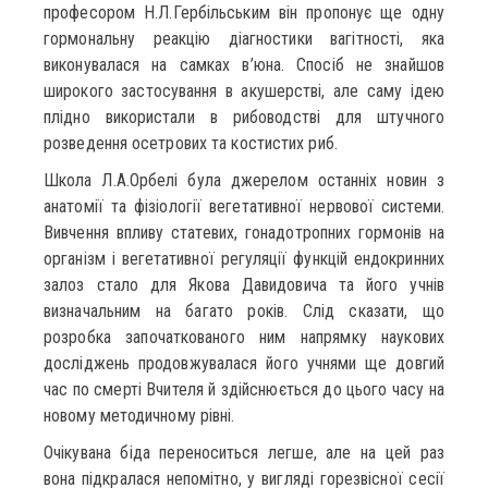
професором Н.Л.Гербільським він пропонує ще одну
гормональну реакцію діагностики вагітності, яка
виконувалася на самках в’юна. Спосіб не знайшов
широкого застосування в акушерстві, але саму ідею
плідно використали в рибоводстві для штучного
розведення осетрових та костистих риб.
Школа Л.А.Орбелі була джерелом останніх новин з
анатомії та фізіології вегетативної нервової системи.
Вивчення впливу статевих, гонадотропних гормонів на
організм і вегетативної регуляції функцій ендокринних
залоз стало для Якова Давидовича та його учнів
визначальним на багато років. Слід сказати, що
розробка започаткованого ним напрямку наукових
досліджень продовжувалася його учнями ще довгий
час по смерті Вчителя й здійснюється до цього часу на
новому методичному рівні.
Очікувана біда переноситься легше, але на цей раз
вона підкралася непомітно, у вигляді горезвісної сесії