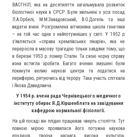
ВАСГНІЛ, яка на десятиліття загальмувала розвиток
біологічної науки в СРСР. Були звільнені з усіх посад
Л.А.Орбелі, М.М.Завадовський, В.О.Догель та інші
видатні вчені. Розгромлена вітчизняна школа генетики
– на той час одна з найпотужніших у світі. У 1952 р
з’являється «справа кремлівських лікарів», яка не
переросла в масову трагедію тільки завдяки тому, що
в березні 1953 р. помер Сталін. Та свою чорну справу
вона встигла зробити. Багато вчених змушені були
покинути великі наукові центри та податися на
периферію, рятуючись від терору. Така участь спіткала
і Якова Давидовича.
У 1954 р. вчена рада Чернівецького медичного
інституту обирає Я.Д.Кіршенблата на завідування
кафедрою нормальної фізіології.
На цій посаді він плідно працював чверть століття. Тут
повною мірою проявилася його потужна наукова
ерудиція, творча наснага, висока культура,