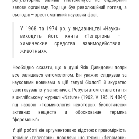
залози організму. Тоді це був революційний погляд, а
сьогодні – хрестоматійний науковий факт.
У 1968 та 1974 рр. у видавництві «Наука»
виходить його книга «Телергоны –
химические средства взаимодействия
животных».
Необхідно сказати, що в душі Яків Давидович попри
все залишався ентомологом. Він уважно слідкував за
науковими новинами в цій галузі біології й акуратно
занотовував їх у записничок. Результатом стала стаття
в англійському журналі «Nature» (1962, V. 195, N 4844)
під назвою «Терминология некоторых биологически
активних веществ и обоснование термина
“феромоны”».
У цій роботі він аргументовано відстоює правомірність
терміну «телергони» доводячи, що термін «феромони»