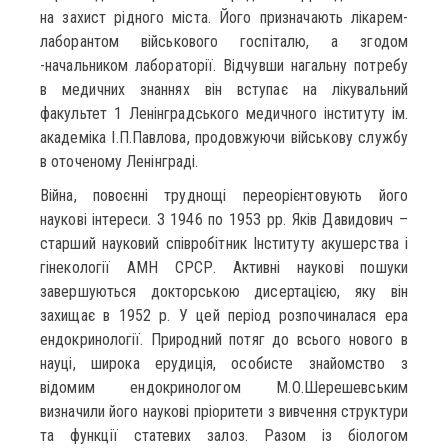
на захист рідного міста. Його призначають лікарем-
лаборантом військового госпіталю, а згодом
-начальником лабораторії. Відчувши нагальну потребу
в медичних знаннях він вступає на лікувальний
факультет 1 Ленінградського медичного інституту ім.
академіка І.П.Павлова, продовжуючи військову службу
в оточеному Ленінграді.
Війна, повоєнні труднощі переорієнтовують його
наукові інтереси. З 1946 по 1953 рр. Яків Давидович –
старший науковий співробітник Інституту акушерства і
гінекології АМН СРСР. Активні наукові пошуки
завершуються докторською дисертацією, яку він
захищає в 1952 р. У цей період розпочиналася ера
ендокринології. Природний потяг до всього нового в
науці, широка ерудиція, особисте знайомство з
відомим ендокринологом М.О.Шерешевським
визначили його наукові пріоритети з вивчення структури
та функції статевих залоз. Разом із біологом