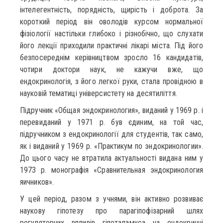
інтелегентність, порядність, щирість і доброта. За
короткий період він оволодів курсом нормальної
фізіології настільки глибоко і різнобічно, що слухати
його лекції приходили практичні лікарі міста. Під його
безпосереднім керівництвом зросло 16 кандидатів,
чотири доктори наук, не кажучи вже, що
ендокринологія, з його легкої руки, стала провідною в
науковій тематиці універсистету на десятиліття.
Підручник «Общая эндокринология», виданий у 1969 р. і
перевиданий у 1971 р. був єдиним, на той час,
підручником з ендокринології для студентів, так само,
як і виданий у 1969 р. «Практикум по эндокринологии».
До цього часу не втратила актуальності видана ним у
1973 р. монографія «Сравнительная эндокринология
яичников».
У цей період, разом з учнями, він активно розвиває
наукову гіпотезу про парагіпофізарний шлях
регуляторних впливів гіпоталамуса на ендокринні