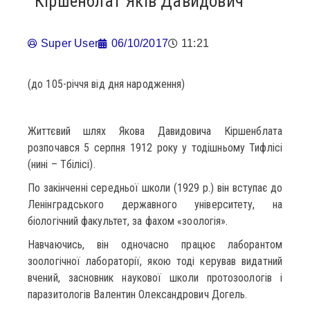
Кіршенблат Яків Давидович
Super User
06/10/2017
11:21
(до 105-річчя від дня народження)
Життєвий шлях Якова Давидовича Кіршенблата
розпочався 5 серпня 1912 року у тодішньому Тифлісі
(нині – Тбілісі).
По закінченні середньої школи (1929 р.) він вступає до
Ленінградського державного університету, на
біологічний факультет, за фахом «зоологія».
Навчаючись, він одночасно працює лаборантом
зоологічної лабораторії, якою тоді керував видатний
вчений, засновник наукової школи протозоологів і
паразитологів Валентин Олександрович Догель.