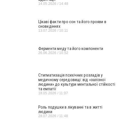
14.05.2026
14:48
Цікаві факти про сон та його прояви в
сновидіннях
13.07.2026
10:11
Ферменти меду та його компоненти
26.06.2026
10:52
Стигматизація психічних розладів у
медичному середовищі: від «залізної
людини» до культури ментальної стійкості
та емпатії
18.05.2026
11:07
Роль подушки в лікуванні та в житті
людини
28.07.2026
11:48