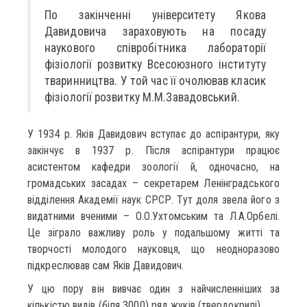
По закінченні університету Якова
Давидовича зараховують на посаду
наукового співробітника лабораторії
фізіології розвитку Всесоюзного інституту
тваринництва. У той час її очолював класик
фізіології розвитку М.М.Завадовський.
У 1934 р. Яків Давидович вступає до аспірантури, яку
закінчує в 1937 р. Після аспірантури працює
асистентом кафедри зоології й, одночасно, на
громадських засадах – секретарем Ленінградського
відділення Академії наук СРСР. Тут доля звела його з
видатними вченими – О.О.Ухтомським та Л.А.Орбелі.
Це зіграло важливу роль у подальшому житті та
творчості молодого науковця, що неодноразово
підкреслював сам Яків Давидович.
У цю пору він вивчає один з найчисленніших за
кількістю видів (біля 3000) ряд жуків (твердокрилі).