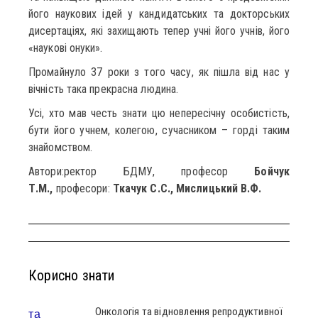
його наукових ідей у кандидатських та докторських
дисертаціях, які захищають тепер учні його учнів, його
«наукові онуки».
Промайнуло 37 роки з того часу, як пішла від нас у
вічність така прекрасна людина.
Усі, хто мав честь знати цю непересічну особистість,
бути його учнем, колегою, сучасником – горді таким
знайомством.
Автори:ректор БДМУ, професор
Бойчук
Т.М.,
професори:
Ткачук С.С., Мислицький В.Ф.
Корисно знати
Онкологія та відновлення репродуктивної