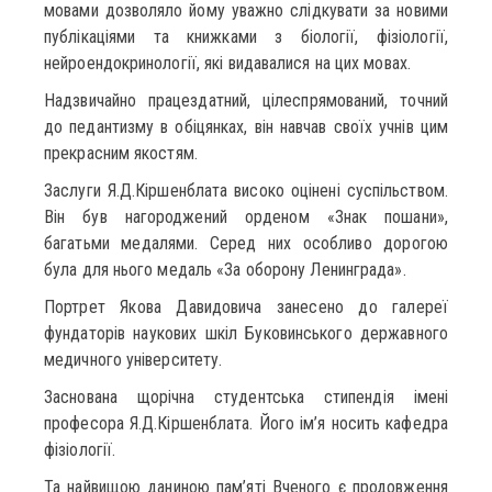
мовами дозволяло йому уважно слідкувати за новими
публікаціями та книжками з біології, фізіології,
нейроендокринології, які видавалися на цих мовах.
Надзвичайно працездатний, цілеспрямований, точний
до педантизму в обіцянках, він навчав своїх учнів цим
прекрасним якостям.
Заслуги Я.Д.Кіршенблата високо оцінені суспільством.
Він був нагороджений орденом «Знак пошани»,
багатьми медалями. Серед них особливо дорогою
була для нього медаль «За оборону Ленинграда».
Портрет Якова Давидовича занесено до галереї
фундаторів наукових шкіл Буковинського державного
медичного університету.
Заснована щорічна студентська стипендія імені
професора Я.Д.Кіршенблата. Його ім’я носить кафедра
фізіології.
Та найвищою даниною пам’яті Вченого є продовження