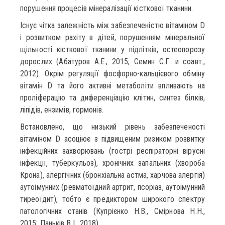
порушення процесів мінералізації кісткової тканини.
Існує чітка залежність між забезпеченістю вітаміном D
і розвитком рахіту в дітей, порушенням мінеральної
щільності кісткової тканини у підлітків, остеопорозу
дорослих (Абатуров А.Е., 2015; Семин С.Г. и соавт.,
2012). Окрім регуляції фосфорно-кальцієвого обміну
вітамін D та його активні метаболіти впливають на
проліферацію та диференціацію клітин, синтез білків,
ліпідів, ензимів, гормонів.
Встановлено, що низький рівень забезпеченості
вітаміном D асоціює з підвищеним ризиком розвитку
інфекційних захворювань (гострі респіраторні вірусні
інфекції, туберкульоз), хронічних запальних (хвороба
Крона), алергічних (бронхіальна астма, харчова алергія)
аутоімунних (ревматоїдний артрит, псоріаз, аутоімунний
тиреоїдит), тобто є предиктором широкого спектру
патологічних станів (Купрієнко Н.В., Смірнова Н.Н.,
2015; Паньків В.І., 2018).