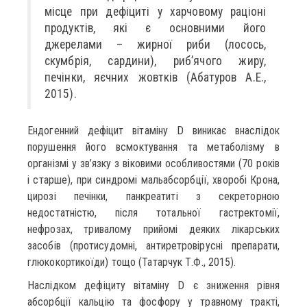
місце при дефіциті у харчовому раціоні
продуктів, які є основними його
джерелами – жирної риби (лосось,
скумбрія, сардини), риб’ячого жиру,
печінки, яєчних жовтків (Абатуров А.Е.,
2015).
Ендогенний дефіцит вітаміну D виникає внаслідок
порушення його всмоктування та метаболізму в
організмі у зв’язку з віковими особливостями (70 років
і старше), при синдромі мальабсорбції, хворобі Крона,
цирозі печінки, панкреатиті з секреторною
недостатністю, після тотальної гастректомії,
нефрозах, тривалому прийомі деяких лікарських
засобів (протисудомні, антиретровірусні препарати,
глюкокортикоїди) тощо (Татарчук Т.Ф., 2015).
Наслідком дефіциту вітаміну D є зниження рівня
абсорбції кальцію та фосфору у травному тракті,