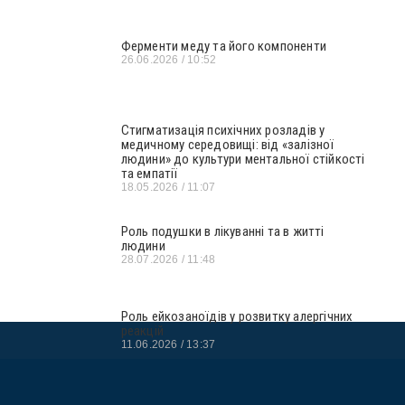
Ферменти меду та його компоненти
26.06.2026
10:52
Стигматизація психічних розладів у
медичному середовищі: від «залізної
людини» до культури ментальної стійкості
та емпатії
18.05.2026
11:07
Роль подушки в лікуванні та в житті
людини
28.07.2026
11:48
Роль ейкозаноїдів у розвитку алергічних
реакцій
11.06.2026
13:37