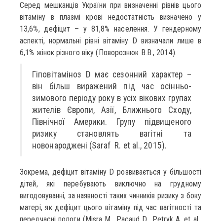
Серед мешканців України при визначенні рівнів цього
вітаміну в плазмі крові недостатність визначено у
13,6%, дефіцит – у 81,8% населення. У гендерному
аспекті, нормальні рівні вітаміну D визначали лише в
6,1% жінок різного віку (Поворознюк В.В., 2014).
Гіповітаміноз D має сезонний характер –
він більш виражений під час осінньо-
зимового періоду року в усіх вікових групах
жителів Європи, Азії, Ближнього Сходу,
Північної Америки. Групу підвищеного
ризику становлять вагітні та
новонароджені (Saraf R. et al., 2015).
Зокрема, дефіцит вітаміну D розвивається у більшості
дітей, які перебувають виключно на грудному
вигодовуванні, за наявності таких чинників ризику з боку
матері, як дефіцит цього вітаміну під час вагітності та
передчасні пологи (Misra M., Pacaud D., Petryk A. et al.,