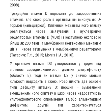
2008).
Традиційно вітамін D відносять до жиророзчинних
вітамінів, але свою роль в організмі він виконує як D-
гормон (кальцитріол). Клітинний механізм його впливу
реалізується через зв’язування з нуклеарними
рецепторами вітаміну D (VDR) із наступною експресію
більш як 200 генів, а мембранний (негеномний механізм
дії ) – через зв’язування з мембранними рецепторами
(Татарчук Т.Ф., 2015; Morris H.A., 2010).
У організмі вітамін D3 утворюється у дермі під
впливом середньохвильової ділянки ультрафіолету
(область В), тоді як вітамін D2 у значно меншій
кількості надходить з їжею. Розрізняють два основні
типи дефіциту вітаміну D: перший – зумовлений
зменшенням його синтезу в шкірі через недостатність
ультрафіолетового опромінення та/або аліментарним
дефіцитом; другий тип характеризується