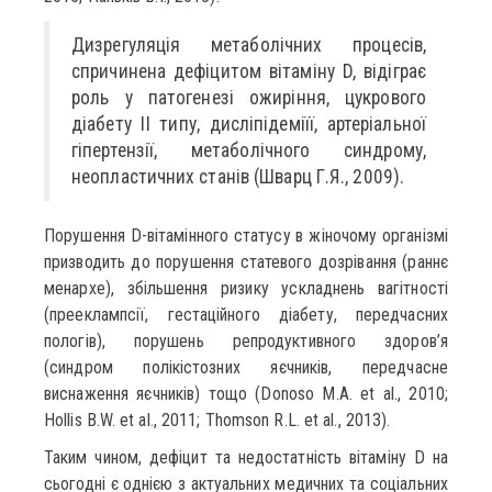
Дизрегуляція метаболічних процесів,
спричинена дефіцитом вітаміну D, відіграє
роль у патогенезі ожиріння, цукрового
діабету ІІ типу, дисліпідеміїї, артеріальної
гіпертензії, метаболічного синдрому,
неопластичних станів (Шварц Г.Я., 2009).
Порушення D-вітамінного статусу в жіночому організмі
призводить до порушення статевого дозрівання (раннє
менархе), збільшення ризику ускладнень вагітності
(прееклампсії, гестаційного діабету, передчасних
пологів), порушень репродуктивного здоров’я
(синдром полікістозних яєчників, передчасне
виснаження яєчників) тощо (Donoso M.A. et al., 2010;
Hollis B.W. et al., 2011; Thomson R.L. et al., 2013).
Таким чином, дефіцит та недостатність вітаміну D на
сьогодні є однією з актуальних медичних та соціальних