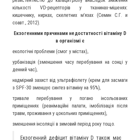
резистентністю до кальцитріолу внаслідок зниження
кількості VD-рецепторів у тканинах-мішенях:
кишечнику, нирках, скелетних м’язах (Семин С.Г. и
соавт., 2012).
Екзогенними причинами недостатності вітаміну D
в організмі є
екологічні проблеми (смог у містах),
урбанізація (зменшення часу перебування на сонці у
денний час),
надмірний захист від ультрафіолету (крем для засмаги
з SPF-30 зменшує синтез вітаміну на 95%),
тривале перебування у погано інсольованих
приміщеннях (реанімаційні палати, імобілізація після
травм, проживання у цокольних приміщеннях),
зменшення інсоляції в зимовий період року тощо.
Екзогенний дефіцит вітаміну D також має