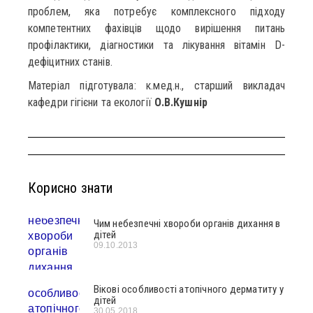
проблем, яка потребує комплексного підходу
компетентних фахівців щодо вирішення питань
профілактики, діагностики та лікування вітамін D-
дефіцитних станів.
Матеріал підготувала: к.мед.н., старший викладач
кафедри гігієни та екології
О.В.Кушнір
Корисно знати
Чим небезпечні хвороби органів дихання в
дітей
09.10.2013
Вікові особливості атопічного дерматиту у
дітей
30.05.2018