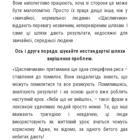
Вони наполегливо працюють, хоча зі сторони це може
бути малопомітно. Просто їх праця дещо інша, ніж у
«звичайної, нормальної людини». «Щасливчики»
віддають перевагу незвичним, неперевіреним шляхам. І
саме ці шляхи дають результати, недосяжні для
звичайної, середньої людини.
Ось і друга порада: шукайте нестандартні шляхи
вирішення проблем.
«Щасливчикам» притаманна ще одна специфічна риса –
ставлення до помилок. Вони заздалегідь знають, що
можуть помилитися та все ризикують. Помилившись,
аналізують результат і на основі цього вже роблять
наступний крок. «Якби що не вийшло», – такої фрази в
лексиконі удачливих людей просто немає. Те, що інші
вважають трагедією і невдачею, ці люди
використовують як життєвий урок: вчаться чомусь
корисному. Адже, як відомо, за одного битого два
небитих дають!