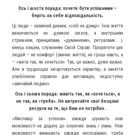
Ось і шоста порада: хочете бути успішними –
беріть на себе відповідальність.
Ці люди – зазвичай диваки, «собі на думці». Їхнє життя
визначається не думкою загалу, а внутрішнім
стрижнем, принципами, «думаннями», ритуалами… і,
кінець кінцем, служінням Своїй Справі. Пріоритети цих
людей – не комфорт (звичне життя), не гроші навіть, а
– «жити так, як хочеться». Так, це важко, дуже важко.
Але в труднощах загартовується характер, а заняття
улюбленою справою дає мотивацію, недоступну
«звичайній людині».
Ось і сьома порада: живіть так, як «хочеться», а
не так, як «треба». Не витрачайте свої безцінні
ресурси на те, що Вам не потрібно.
«Мисливці за успіхом» завжди шукають нові
можливості на додачу до існуючих знань і умінь. Нові
можливості виникають завжди несподівано, треба