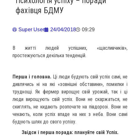
Психологія успіху – поради
фахівця БДМУ
Super User
24/04/2018
09:29
В житті людей успішних, «щасливчиків»,
простежуються декілька тенденцій.
Перша і головна.
Ці люди будують свій успіх самі, не
дивлячись ні на які «зовнішні обставини», помилки і
труднощі. Як фермер вирощує свій урожай, так і ці
люди вирощують свій успіх. Вони не скаржаться, не
скиглять, не кидають розпочате на півдорозі. Вони не
чекають, коли успіх впаде на них з неба. Вони самі
будують шлях до свого успіху.
Звідси і перша порада: плануйте свій Успіх.