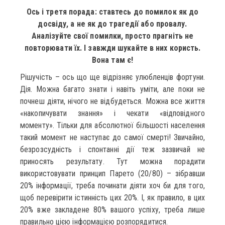
Ось і третя порада: ставтесь до помилок як до
досвіду, а не як до трагедії або провалу.
Аналізуйте свої помилки, просто прагніть не
повторювати їх. І завжди шукайте в них користь.
Вона там є!
Рішучість – ось що ще відрізняє улюбленців фортуни.
Дія. Можна багато знати і навіть уміти, але поки не
почнеш діяти, нічого не відбудеться. Можна все життя
«накопичувати знання» і чекати «відповідного
моменту». Тільки для абсолютної більшості населення
такий момент не наступає до самої смерті! Звичайно,
безрозсудність і спонтанні дії теж зазвичай не
приносять результату. Тут можна порадити
використовувати принцип Парето (20/80) – зібравши
20% інформації, треба починати діяти хоч би для того,
щоб перевірити істинність цих 20%. І, як правило, в цих
20% вже закладене 80% вашого успіху, треба лише
правильно цією інформацією розпорядитися.