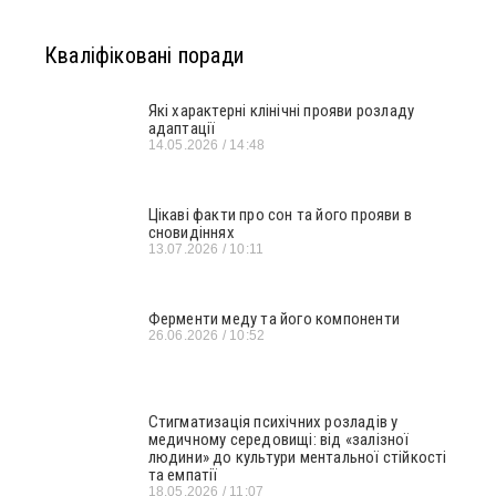
Кваліфіковані поради
Які характерні клінічні прояви розладу
адаптації
14.05.2026
14:48
Цікаві факти про сон та його прояви в
сновидіннях
13.07.2026
10:11
Ферменти меду та його компоненти
26.06.2026
10:52
Стигматизація психічних розладів у
медичному середовищі: від «залізної
людини» до культури ментальної стійкості
та емпатії
18.05.2026
11:07