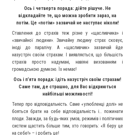
Ось і четверта порада: дійте рішуче. Не
відкладайте те, що можна зробити зараз, на
потім. Це «потім» зазвичай не наступає ніколи!
Ставлення до страхів теж різне у «щасливчика» і
«звичайної людини». Звичайну людину страх сковує,
іноді до паралічу. А «щасливчик» зазвичай йде
назустріч своїм страхам. І виявляється, що більшість
страхів просто надумані, навіяні вихованням і
громадською думкою. Їх немає!
Ось і п’ята порада: ідіть назустріч своїм страхам!
Саме там, де страшно, для Вас відкриються
найбільші можливості!
Тепер про відповідальність. Саме «улюбленці долі» не
бояться брати на себе відповідальність і… пожинати
плоди. Завжди, за будь-яких умов, режимів і політичних
систем щастить більше тим, хто говорить: «Я беру це
на себе!» – і робить це!