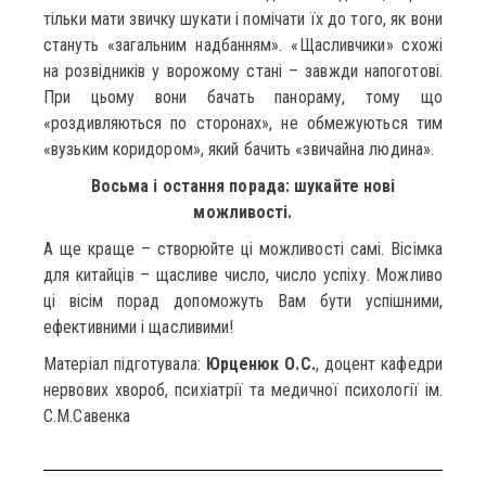
тільки мати звичку шукати і помічати їх до того, як вони
стануть «загальним надбанням». «Щасливчики» схожі
на розвідників у ворожому стані – завжди напоготові.
При цьому вони бачать панораму, тому що
«роздивляються по сторонах», не обмежуються тим
«вузьким коридором», який бачить «звичайна людина».
Восьма і остання порада: шукайте нові
можливості.
А ще краще – створюйте ці можливості самі. Вісімка
для китайців – щасливе число, число успіху. Можливо
ці вісім порад допоможуть Вам бути успішними,
ефективними і щасливими!
Матеріал підготувала:
Юрценюк О.С.
, доцент кафедри
нервових хвороб, психіатрії та медичної психології ім.
С.М.Савенка