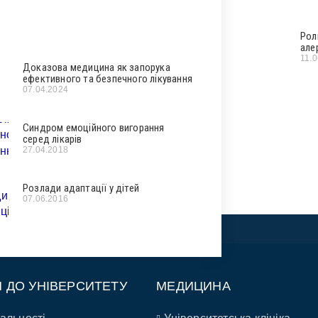
Рол
але
11.
Доказова медицина як запорука
ефективного та безпечного лікування
07.04.2024
Синдром емоційного вигорання
серед лікарів
27.04.2018
Розлади адаптації у дітей
07.06.2016
П ДО УНІВЕРСИТЕТУ
МЕДИЦИНА