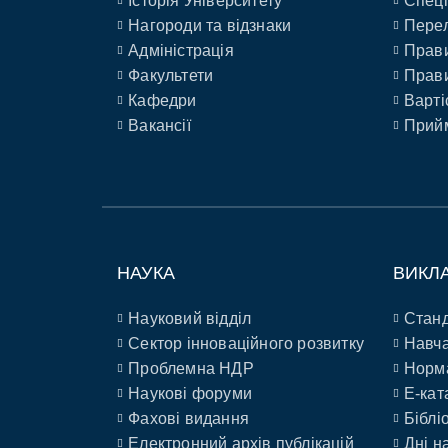
Історія Університету
Спеці
Нагороди та відзнаки
Перел
Адміністрація
Прави
Факультети
Прави
Кафедри
Варті
Вакансії
Прийм
НАУКА
ВИКЛ
Науковий відділ
Станд
Сектор інноваційного розвитку
Навча
Проблемна НДР
Норм
Наукові форуми
E-кат
Фахові видання
Біблі
Електронний архів публікацій
Дні н