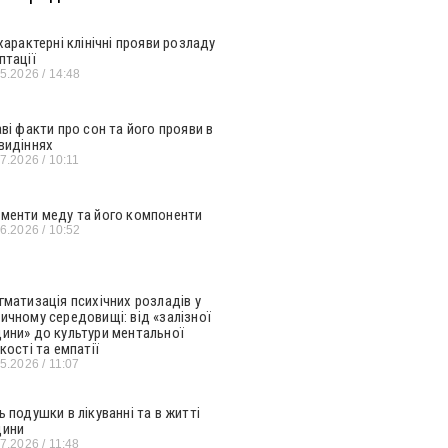
 характерні клінічні прояви розладу
птації
05.2026
14:48
аві факти про сон та його прояви в
видіннях
07.2026
10:11
менти меду та його компоненти
06.2026
10:52
гматизація психічних розладів у
ичному середовищі: від «залізної
ини» до культури ментальної
кості та емпатії
05.2026
11:07
ь подушки в лікуванні та в житті
ини
07.2026
11:48