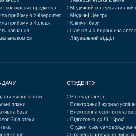
альності
Університетська клініка
ік конкурсних предметів
Медичний консультативний 
ла прийому в Університет
Медичні Центри
ла прийому в Коледж
Клінічні бази
сть навчання
Навчально-виробнича аптек
альна коміся
Лікувальний відділ
АДАЧУ
СТУДЕНТУ
арти вищої освіти
Розклад занять
льні плани
Електронний журнал успішн
ативна база
Електронна освітня платфо
алог Бібліотеки
Підготовка до ЛІІ “Крок”
отека
Студентське самоврядуван
ародження
Працевлаштування випускн