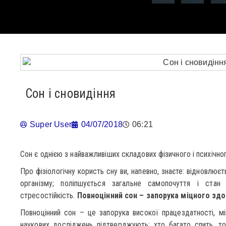
Cон і сновидіння
Super User
04/07/2018
06:21
Cон є однією з найважливіших складових фізичного і психічно
Про фізіологічну користь сну ви, напевно, знаєте: відновлює
організму; поліпшується загальне самопочуття і стан
стресостійкість.
Повноцінний сон – запорука міцного здо
Повноцінний сон – це запорука високої працездатності, міц
наукових досліджень підтверджують: хто багато спить, 