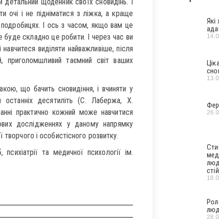
и детальний щоденник своїх сновидінь. І
ти очі і не підніматися з ліжка, а краще
Які
 подробицях. І ось з часом, якщо вам це
ада
е буде складно це робити. І через час ви
14.
і навчитеся виділяти найважливіше, після
й, приголомшливий таємний світ ваших
Цік
сно
13.
кою, що бачить сновидіння, і вчиняти у
я останніх десятиліть (С. Лабержа, Х.
Фер
ванні практично кожний може навчитися
26.
ових дослідженнях у даному напрямку
ї творчого і особистісного розвитку.
Сти
психіатрії та медичної психології ім.
мед
люд
стій
18.
Рол
люд
28.