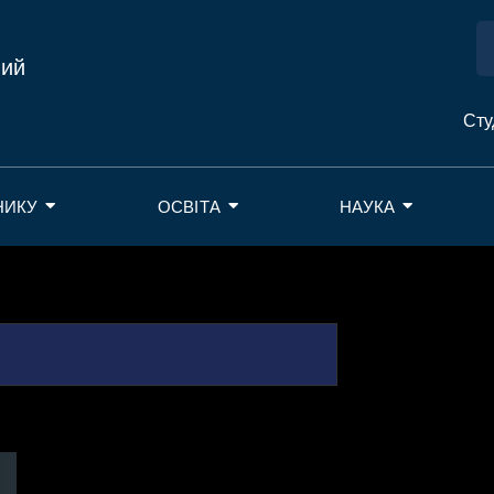
ний
Сту
НИКУ
ОСВІТА
НАУКА