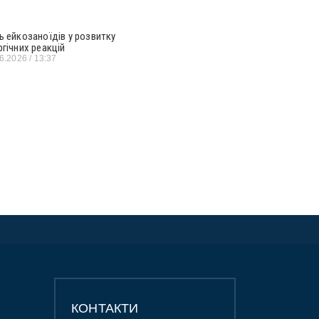
ь ейкозаноїдів у розвитку
ргічних реакцій
06.2026
13:37
КОНТАКТИ