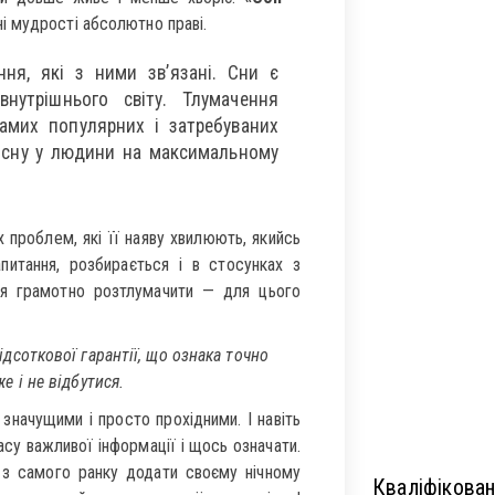
ні мудрості абсолютно праві.
ння, які з ними зв’язані. Сни є
утрішнього світу. Тлумачення
самих популярних і затребуваних
с сну у людини на максимальному
х проблем, які її наяву хвилюють, якийсь
апитання, розбирається і в стосунках з
ня грамотно розтлумачити — для цього
дсоткової гарантії, що ознака точно
е і не відбутися.
значущими і просто прохідними. І навіть
су важливої інформації і щось означати.
 з самого ранку додати своєму нічному
Кваліфікован