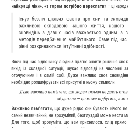
найкращі ліки», «з горем потрібно переспати»
– ці народ
Існує безліч цікавих фактів про сни та сновиді
важливою складовою нашого життя, нашого вн
сновидінь з давніх часів вважається одним із 
методів передбачення майбутнього. Саме під ча
рівні розкриваються інтуїтивні здібності.
Вночі під час відпочинку людина прагне знайти рішення свої
вихід із складної ситуації, шукає відповіді на численні з
оточуючими і в самій собі. Дуже важливо своє сновидін
необхідно розшифрувати всі присутні в ньому символи.
Дуже важливо пам’ятати, що жоден тлумач не дасть стові
збудеться — це може відбутися, а мож
Важливо пам’ятати,
що дуже рідко сни бувають нічого не 
самий незвичайний, не зрозумілий, безглуздий може нести ма
Для того, щоб зрозуміти, що вам приснилося, слід прямо