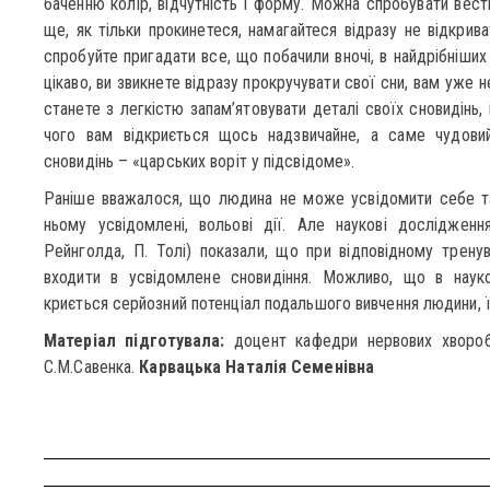
баченню колір, відчутність і форму. Можна спробувати вест
ще, як тільки прокинетеся, намагайтеся відразу не відкрива
спробуйте пригадати все, що побачили вночі, в найдрібніших
цікаво, ви звикнете відразу прокручувати свої сни, вам уже н
станете з легкістю запам’ятовувати деталі своїх сновидінь, 
чого вам відкриється щось надзвичайне, а саме чудови
сновидінь – «царських воріт у підсвідоме».
Раніше вважалося, що людина не може усвідомити себе та­
ньому усвідомлені, во­льові дії. Але наукові дослідженн
Рейнголда, П. Толі) показали, що при відповідному трену
входити в усвідомлене сновидіння. Можливо, що в наук
криється серйозний потен­ціал подальшого вивчення людини, ї
Матеріал підготувала:
доцент кафедри нервових хвороб, 
С.М.Савенка.
Карвацька Наталія Семенівна