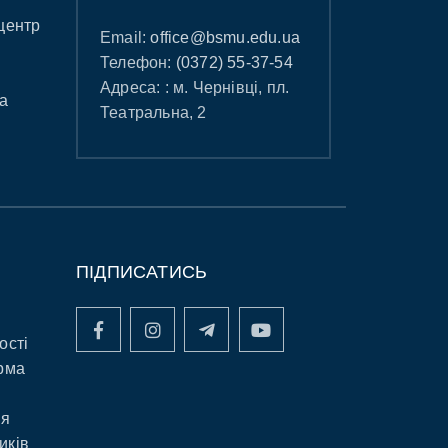
центр
Email:
office@bsmu.edu.ua
Телефон:
(0372) 55-37-54
Адреса: : м. Чернівці, пл.
а
Театральна, 2
ПІДПИСАТИСЬ
ості
рма
ня
иків