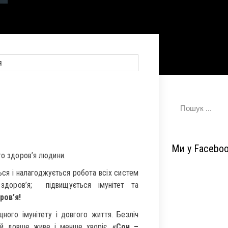
Ми у Facebo
го здоров’я людини.
ться і налагоджується робота всіх систем
 здоров’я; підвищується імунітет та
ров’я!
ного імунітету і довгого життя. Безліч
той довше живе і менше хворіє.
«Сон –