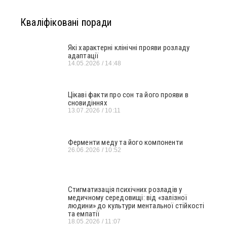
Кваліфіковані поради
Які характерні клінічні прояви розладу
адаптації
14.05.2026
14:48
Цікаві факти про сон та його прояви в
сновидіннях
13.07.2026
10:11
Ферменти меду та його компоненти
26.06.2026
10:52
Стигматизація психічних розладів у
медичному середовищі: від «залізної
людини» до культури ментальної стійкості
та емпатії
18.05.2026
11:07