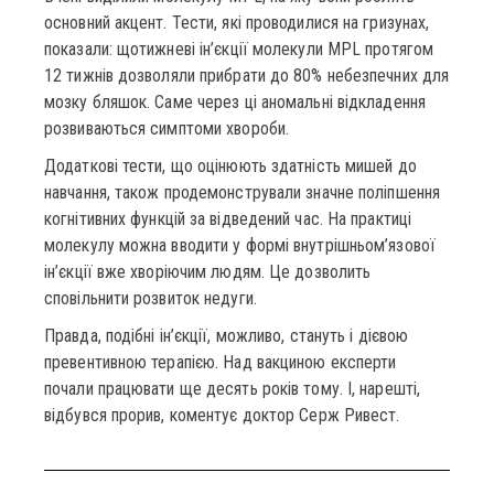
основний акцент. Тести, які проводилися на гризунах,
показали: щотижневі ін’єкції молекули MPL протягом
12 тижнів дозволяли прибрати до 80% небезпечних для
мозку бляшок. Саме через ці аномальні відкладення
розвиваються симптоми хвороби.
Додаткові тести, що оцінюють здатність мишей до
навчання, також продемонстрували значне поліпшення
когнітивних функцій за відведений час. На практиці
молекулу можна вводити у формі внутрішньом’язової
ін’єкції вже хворіючим людям. Це дозволить
сповільнити розвиток недуги.
Правда, подібні ін’єкції, можливо, стануть і дієвою
превентивною терапією. Над вакциною експерти
почали працювати ще десять років тому. І, нарешті,
відбувся прорив, коментує доктор Серж Ривест.