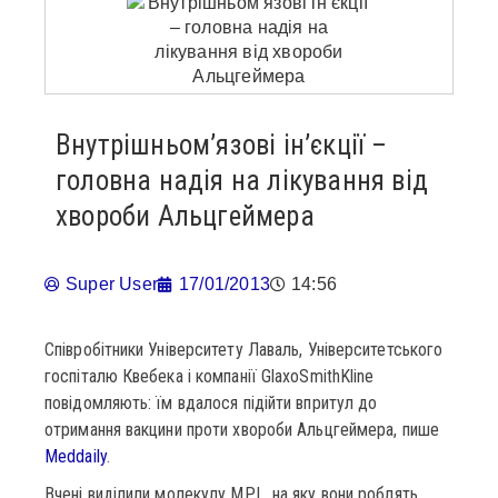
Внутрішньом’язові ін’єкції –
головна надія на лікування від
хвороби Альцгеймера
Super User
17/01/2013
14:56
Співробітники Університету Лаваль, Університетського
госпіталю Квебека і компанії GlaxoSmithKline
повідомляють: їм вдалося підійти впритул до
отримання вакцини проти хвороби Альцгеймера, пише
Meddaily
.
Вчені виділили молекулу MPL, на яку вони роблять