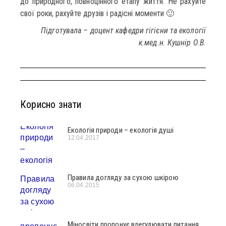
до природного, повноцінного етапу життя. Не рахуйте
свої роки, рахуйте друзів і радісні моменти 🙂
Підготувала – доцент кафедри гігієни та екології
к.мед.н. Кушнір О.В.
Корисно знати
Екологія природи – екологія душі
12.04.2017
Правила догляду за сухою шкірою
06.04.2015
Міносвіти пропонує врегулювати питання