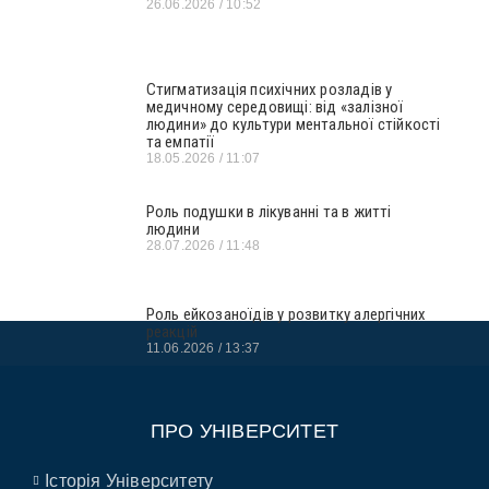
26.06.2026
10:52
Стигматизація психічних розладів у
медичному середовищі: від «залізної
людини» до культури ментальної стійкості
та емпатії
18.05.2026
11:07
Роль подушки в лікуванні та в житті
людини
28.07.2026
11:48
Роль ейкозаноїдів у розвитку алергічних
реакцій
11.06.2026
13:37
ПРО УНІВЕРСИТЕТ
Історія Університету