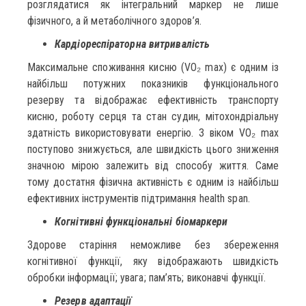
розглядатися як інтегральний маркер не лише
фізичного, а й метаболічного здоров’я.
Кардіореспіраторна витривалість
Максимальне споживання кисню (VO₂ max) є одним із
найбільш потужних показників функціонального
резерву та відображає ефективність транспорту
кисню, роботу серця та стан судин, мітохондріальну
здатність використовувати енергію. З віком VO₂ max
поступово знижується, але швидкість цього зниження
значною мірою залежить від способу життя. Саме
тому достатня фізична активність є одним із найбільш
ефективних інструментів підтримання health span.
Когнітивні функціональні біомаркери
Здорове старіння неможливе без збереження
когнітивної функції, яку відображають швидкість
обробки інформації; увага; пам’ять; виконавчі функції.
Резерв адаптації