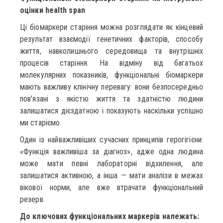
оцінки
health
span
Ці біомаркери старіння можна розглядати як кінцевий
результат взаємодії генетичних факторів, способу
життя, навколишнього середовища та внутрішніх
процесів старіння. На відміну від багатьох
молекулярних показників, функціональні біомаркери
мають важливу клінічну перевагу: вони безпосередньо
пов’язані з якістю життя та здатністю людини
залишатися дієздатною і показують наскільки успішно
ми старіємо.
Один із найважливіших сучасних принципів герогігієни:
«Функція важливіша за діагноз», адже одна людина
може мати певні лабораторні відхилення, але
залишатися активною, а інша — мати аналізи в межах
вікової норми, але вже втрачати функціональний
резерв.
До ключових функціональних маркерів належать: