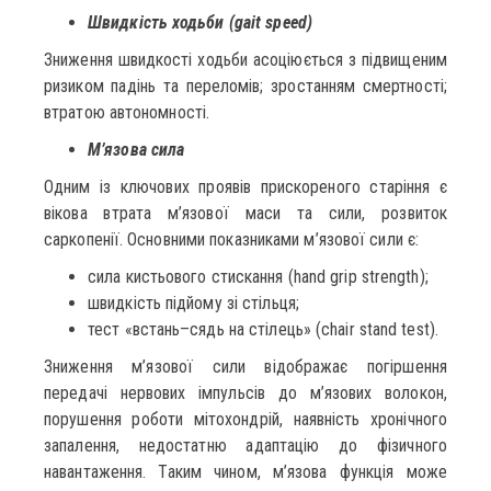
Швидкість ходьби (gait speed)
Зниження швидкості ходьби асоціюється з підвищеним
ризиком падінь та переломів; зростанням смертності;
втратою автономності.
М’язова сила
Одним із ключових проявів прискореного старіння є
вікова втрата м’язової маси та сили, розвиток
саркопенії. Основними показниками м’язової сили є:
сила кистьового стискання (hand grip strength);
швидкість підйому зі стільця;
тест «встань–сядь на стілець» (chair stand test).
Зниження м’язової сили відображає погіршення
передачі нервових імпульсів до м’язових волокон,
порушення роботи мітохондрій, наявність хронічного
запалення, недостатню адаптацію до фізичного
навантаження. Таким чином, м’язова функція може