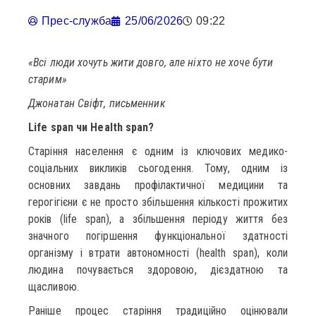
Прес-служба
25/06/2026
09:22
«Всі люди хочуть жити довго, але ніхто не хоче бути
старим»
Джонатан Свіфт, письменник
Life span
чи
Health span?
Старіння населення є одним із ключових медико-
соціальних викликів сьогодення. Тому, одним із
основних завдань профілактичної медицини та
герогігієни є не просто збільшення кількості прожитих
років (life span), а збільшення періоду життя без
значного погіршення функціональної здатності
організму і втрати автономності (health span), коли
людина почувається здоровою, дієздатною та
щасливою.
Раніше процес старіння традиційно оцінювали