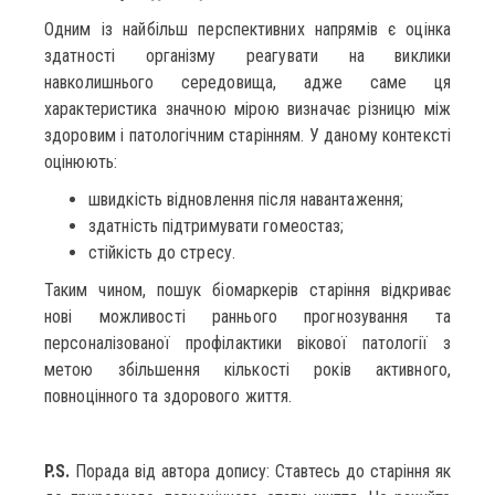
Одним із найбільш перспективних напрямів є оцінка
здатності організму реагувати на виклики
навколишнього середовища, адже саме ця
характеристика значною мірою визначає різницю між
здоровим і патологічним старінням. У даному контексті
оцінюють:
швидкість відновлення після навантаження;
здатність підтримувати гомеостаз;
стійкість до стресу.
Таким чином, пошук біомаркерів старіння відкриває
нові можливості раннього прогнозування та
персоналізованої профілактики вікової патології з
метою збільшення кількості років активного,
повноцінного та здорового життя.
P
.
S
.
Порада від автора допису: Ставтесь до старіння як