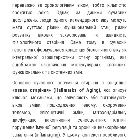
переважно за хронологічним віком, тобто кількістю
прожитих років. Однак, за даними сучасних
досліджень, люди одного календарного віку можуть
мати суттєво різний функціональний стан, ризик
розвитку вікових захворювань та швидкість
фізіологічного старіння. Саме тому в сучасній
герогігієні сформувалася концепція біологічного віку як
інтегральної характеристики стану організму, яка
відображає накопичення молекулярних, клітинних,
функціональних та системних змін.
Основою сучасного розуміння старіння є концепція
«ознак старіння» (Hallmarks of Aging)
, яка описує
ключові механізми, що запускають або підтримують
вікові зміни: пошкодження геному, скорочення
теломер, епігенетичні зміни, мітохондріальну
дисфункцію, накопичення сенесцентних клітин,
порушення імунної регуляції та хронічне низькорівневе
запалення (inflamaging). У цьому контексті особливого