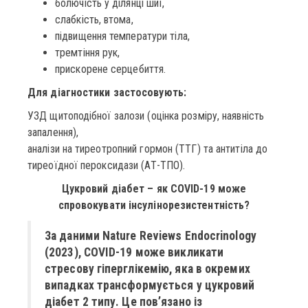
болючість у ділянці шиї,
слабкість, втома,
підвищення температури тіла,
тремтіння рук,
прискорене серцебиття.
Для діагностики застосовують:
УЗД щитоподібної залози (оцінка розміру, наявність
запалення),
аналізи на тиреотропний гормон (ТТГ) та антитіла до
тиреоїдної пероксидази (АТ-ТПО).
Цукровий діабет – як COVID-19 може
спровокувати інсулінорезистентність?
За даними Nature Reviews Endocrinology
(2023), COVID-19 може викликати
стресову гіперглікемію, яка в окремих
випадках трансформується у цукровий
діабет 2 типу. Це пов’язано із