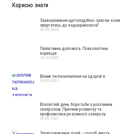
Корисно знати
Захворювання щитоподібної залози: коли
звертатись до ендокринолога?
29.04.2024
Паліативна допомога. Психологічна
корекція
10.10.2022
Вплив тютюнопаління на здоров’я
31.05.2013
Всесвітній день боротьби з розсіяним
склерозом. Причини розвитку та
профілактика розсіяного склерозу.
25.05.2022
Загартовування дітей – спосіб життя