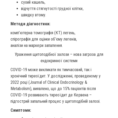
сухий кашель,
відчуття стягнутості грудної клітки,
швидку втому.
Методи діагностики:
комп’ютерна томографія (КТ) легень,
спірографія для оцінки об’єму легенів,
аналізи на маркери запалення.
Ураження щитоподібної залози – нова загроза для
ендокринної системи
COVID-19 може викликати як тимчасовий, так і
хронічний тиреоїдит. У дослідженні, проведеному у
2022 році (Journal of Clinical Endocrinology &
Metabolism), виявлено, що до 15% пацієнтів після
COVID-19 розвивають тиреоїдит де Кервена –
підгострий запальний процес у щитоподібній залозі.
Симптоми: