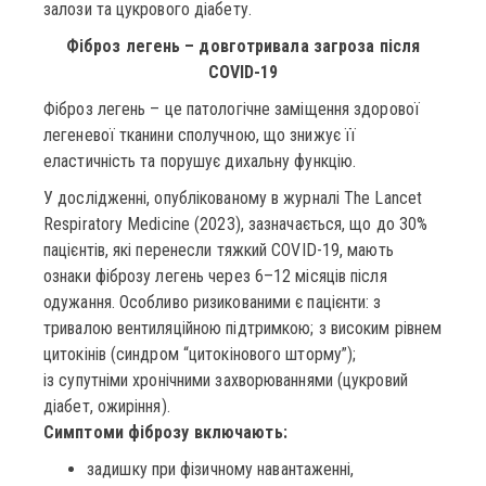
залози та цукрового діабету.
Фіброз легень – довготривала загроза після
COVID-19
Фіброз легень – це патологічне заміщення здорової
легеневої тканини сполучною, що знижує її
еластичність та порушує дихальну функцію.
У дослідженні, опублікованому в журналі The Lancet
Respiratory Medicine (2023), зазначається, що до 30%
пацієнтів, які перенесли тяжкий COVID-19, мають
ознаки фіброзу легень через 6–12 місяців після
одужання. Особливо ризикованими є пацієнти: з
тривалою вентиляційною підтримкою; з високим рівнем
цитокінів (синдром “цитокінового шторму”);
із супутніми хронічними захворюваннями (цукровий
діабет, ожиріння).
Симптоми фіброзу включають:
задишку при фізичному навантаженні,