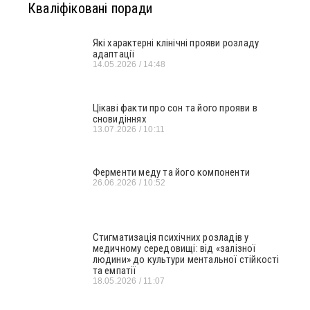
Кваліфіковані поради
Які характерні клінічні прояви розладу
адаптації
14.05.2026
14:48
Цікаві факти про сон та його прояви в
сновидіннях
13.07.2026
10:11
Ферменти меду та його компоненти
26.06.2026
10:52
Стигматизація психічних розладів у
медичному середовищі: від «залізної
людини» до культури ментальної стійкості
та емпатії
18.05.2026
11:07