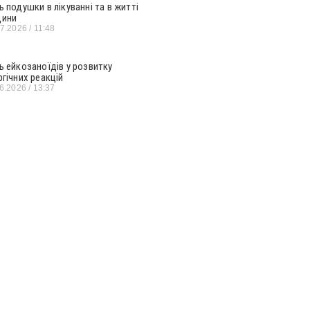
ь подушки в лікуванні та в житті
ини
07.2026
11:48
ь ейкозаноїдів у розвитку
ргічних реакцій
06.2026
13:37