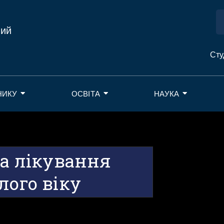
ний
Сту
НИКУ
ОСВІТА
НАУКА
та лікування
лого віку