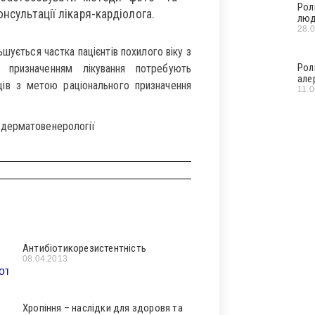
Рол
онсультації лікаря-кардіолога.
люд
28.
шується частка пацієнтів похилого віку з
Рол
 призначенням лікування потребують
але
ців з метою раціонального призначення
11.
дерматовенерології
Антибіотикорезистентність
08.04.2013
Хропіння – наслідки для здоровя та