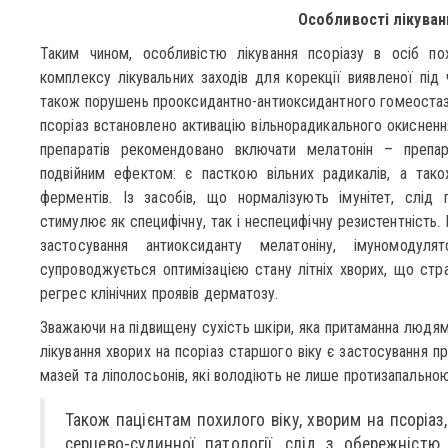
Особливості лікуван
Таким чином, особливістю лікування псоріазу в осіб по
комплексу лікувальних заходів для корекції виявленої під 
також порушень прооксидантно-антиоксидантного гомеостазу 
псоріаз встановлено активацію вільнорадикального окиснення
препаратів рекомендовано включати мелатонін – препар
подвійним ефектом: є пасткою вільних радикалів, а тако
ферментів. Із засобів, що нормалізують імунітет, слід 
стимулює як специфічну, так і неспецифічну резистентність
застосування антиоксиданту мелатоніну, імуномодул
супроводжується оптимізацією стану літніх хворих, що ст
регрес клінічних проявів дерматозу.
Зважаючи на підвищену сухість шкіри, яка притаманна людям
лікування хворих на псоріаз старшого віку є застосування пр
мазей та ліполосьонів, які володіють не лише протизапально
Також пацієнтам похилого віку, хворим на псоріаз
серцево-судинної патології, слід з обережніст