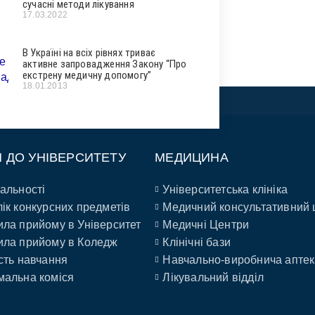
сучасні методи лікування
17.03.2022
В Україні на всіх рівнях триває
активне запровадження Закону “Про
екстрену медичну допомогу”
18.01.2013
П ДО УНІВЕРСИТЕТУ
МЕДИЦИНА
альності
Університетська клініка
ік конкурсних предметів
Медичний консультативний 
ла прийому в Університет
Медичні Центри
ла прийому в Коледж
Клінічні бази
сть навчання
Навчально-виробнича аптек
альна коміся
Лікувальний відділ