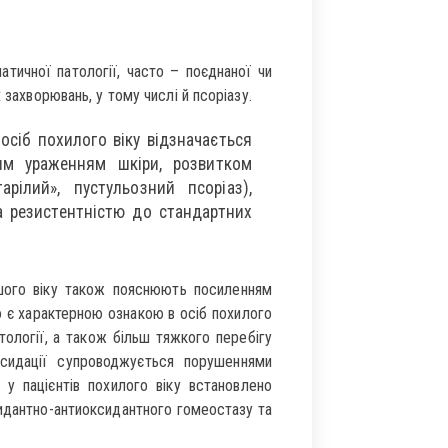
тичної патології, часто – поєднаної чи
 захворювань, у тому числі й псоріазу.
 осіб похилого віку відзначається
им ураженням шкіри, розвитком
арілий», пустульозний псоріаз),
 резистентністю до стандартних
шого віку також пояснюють посиленням
о є характерною ознакою в осіб похилого
тології, а також більш тяжкого перебігу
ксидації супроводжується порушеннями
 у пацієнтів похилого віку встановлено
ксидантно-антиоксидантного гомеостазу та