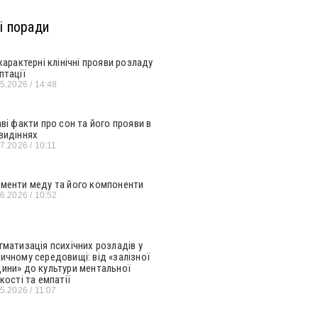
і поради
 характерні клінічні прояви розладу
птації
05.2026
14:48
аві факти про сон та його прояви в
видіннях
07.2026
10:11
менти меду та його компоненти
06.2026
10:52
гматизація психічних розладів у
ичному середовищі: від «залізної
ини» до культури ментальної
кості та емпатії
05.2026
11:07