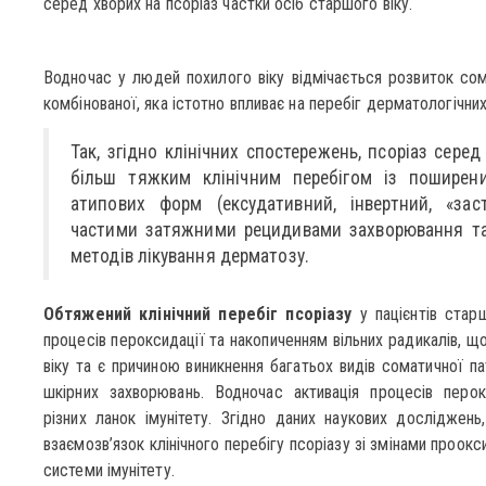
серед хворих на псоріаз частки осіб старшого віку.
Водночас у людей похилого віку відмічається розвиток сома
комбінованої, яка істотно впливає на перебіг дерматологічних
Так, згідно клінічних спостережень, псоріаз серед
більш тяжким клінічним перебігом із поширен
атипових форм (ексудативний, інвертний, «заст
частими затяжними рецидивами захворювання та
методів лікування дерматозу.
Обтяжений клінічний перебіг псоріазу
у пацієнтів стар
процесів пероксидації та накопиченням вільних радикалів, щ
віку та є причиною виникнення багатьох видів соматичної па
шкірних захворювань. Водночас активація процесів перо
різних ланок імунітету. Згідно даних наукових досліджень,
взаємозв’язок клінічного перебігу псоріазу зі змінами проо
системи імунітету.