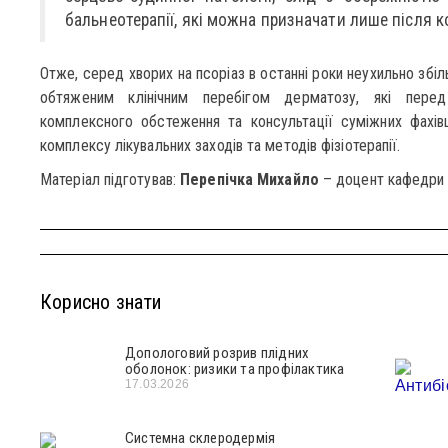
бальнеотерапії, які можна призначати лише після к
Отже, серед хворих на псоріаз в останні роки неухильно збіль
обтяженим клінічним перебігом дерматозу, які перед
комплексного обстеження та консультації суміжних фахів
комплексу лікувальних заходів та методів фізіотерапії.
Матеріал підготував:
Перепічка Михайло
– доцент кафедри 
Корисно знати
Допологовий розрив плідних
оболонок: ризики та профілактика
17.03.2026
Системна склеродермія