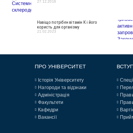
27.12.2016
Навіщо потрібен вітамін К і його
користь для організму
21.02.2023
ПРО УНІВЕРСИТЕТ
ВСТУ
Історія Університету
Спеці
Нагороди та відзнаки
Перел
Адміністрація
Прави
Факультети
Прави
Кафедри
Варті
Вакансії
Прийм