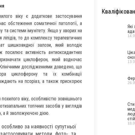
ня
Кваліфікован
хилого віку є додаткове застосування
час обстеження соматичної патології, а
Які
та системи імунітету. Якщо у хворих на
ада
14.
 ліпідів, то до комплексу терапевтичних
ат шишковидної залози, який володіє
ж посилює активність антиоксидантних
Цік
сно
призначати циклоферон, який водночас
13.
. Клінічними дослідженнями доведено, що
ятора циклоферону та їх комбінації
Фер
раждають на псоріаз, а також прискорює
26.
 похилого віку, особливістю зовнішнього
Сти
отизапальних топічних засобів у виглядів
мед
ю, а й зволожуючою дією.
люд
стій
18.
, особливо за наявності супутньої
ю застосовувати методи фото- та