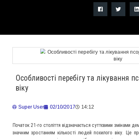
Особливості перебігу та лікування п
віку
Super User
02/10/2017
14:12
Початок 21-го століття відзначається суттєвими змінами дем
значним зростанням кількості людей похилого віку. Це пр