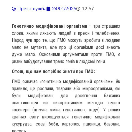
Прес-служба
24/01/2025
12:57
Генетично модифіковані організми
– три страшних
слова, якими лякають людей з преси і телебачення.
Народ чув про те, що ГМО можуть зробити з людини
мало не мутанта, але про ці організми досі знають
дуже мало. Основними аргументами проти ГМО, є
ризик вибудовування транс генів в людські гени.
Отож, що нам потрібно знати про ГМО:
ГМО означає «генетично модифікований організм». Як
правило, це рослини, тварини або мікроорганізми, які
були модифіковані для досягнення бажаних
властивостей ыз використанням методів генної
інженерії (штучна зміна генетичного коду). У різних
країнах світу вирощуються генетично модифіковані
кукурудза, соєві боби, картопля, пшениця, бавовна,
лосось.