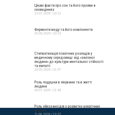
Цікаві факти про сон та його прояви в
сновидіннях
13.07.2026
10:11
Ферменти меду та його компоненти
26.06.2026
10:52
Стигматизація психічних розладів у
медичному середовищі: від «залізної
людини» до культури ментальної стійкості
та емпатії
18.05.2026
11:07
Роль подушки в лікуванні та в житті
людини
28.07.2026
11:48
Роль ейкозаноїдів у розвитку алергічних
реакцій
11.06.2026
13:37