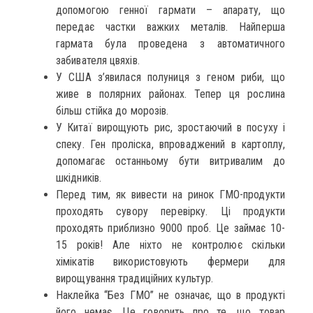
допомогою генної гармати – апарату, що
передає частки важких металів. Найперша
гармата була проведена з автоматичного
забивателя цвяхів.
У США з’явилася полуниця з геном риби, що
живе в полярних районах. Тепер ця рослина
більш стійка до морозів.
У Китаї вирощують рис, зростаючий в посуху і
спеку. Ген проліска, впроваджений в картоплу,
допомагає останньому бути витривалим до
шкідників.
Перед тим, як вивести на ринок ГМО-продукти
проходять сувору перевірку. Ці продукти
проходять приблизно 9000 проб. Це займає 10-
15 років! Але ніхто не контролює скільки
хімікатів використовують фермери для
вирощування традиційних культур.
Наклейка “Без ГМО” не означає, що в продукті
його немає. Це говорить про те, що товар