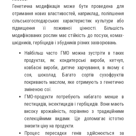
Генетична модифікація може бути проведена для
отримання нових властивостей, наприклад, поліпшення
сільськогосподарських характеристик культури або
підвищення її поживної цінності. Більшість
модифікованих рослин має стійкість до посухи, комах-
шкідників, гербіцидів і збудників різних захворювань.
Найбільш часто ГМО можна зустріти в таких
продуктах, як: кондитерські вироби, кетчуп,
ковбасні вироби, дитяче харчування, в якому є
соя, шоколад. Багато сортів сухофруктів
покривають маслом, яке отримують з генетично
зміненою сої.
ГМО-продукти потребують набагато менше в
пестицидів, інсектицидів і гербіцидів. Вони мають
високу врожайність, порівняно з традиційними
селекційними видами. Це допомагає істотно
знизити ціну на продукти.
Процес пересадки генів здійснюється за