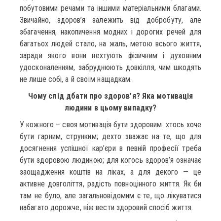
побутовими речами та іншими матеріальними благами.
Звичайно, здоров’я залежить від добробуту, але
збагачення, накопичення модних і дорогих речей для
багатьох людей стало, на жаль, метою всього життя,
заради якого вони нехтують фізичним і духовним
удосконаленням, забруднюють довкілля, чим шкодять
не лише собі, а й своїм нащадкам.
Чому слід дбати про здоров’я? Яка мотивація
людини в цьому випадку?
У кожного – своя мотивація бути здоровим: хтось хоче
бути гарним, струнким; дехто зважає на те, що для
досягнення успішної кар’єри в певній професії треба
бути здоровою людиною; для когось здоров’я означає
заощадження коштів на ліках, а для декого — це
активне довголіття, радість повноцінного життя. Як би
там не було, але загальновідомим є те, що лікуватися
набагато дорожче, ніж вести здоровий спосіб життя.