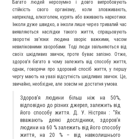
Багато людей нерозумно і довго випробовують
стійкість свого організму, коли зловживають,
наприклад, алкоголем, курять або вживають наркотики.
Інколи дуже швидко, а інколи лише через тривалий час
виявляються наслідки такого життя, спрацьовують
зворотні зв’язки: людина хворіє важкими, часом
невиліковними хворобами. Тоді люди звільняються від
своїх шкідливих звичок, проте буває запізно. Отже,
здоров’я багато в чому залежить від способу життя,
однак, говорячи про здоровий спосіб життя, у першу
чергу мають на увазі відсутність шкідливих звичок. Це,
звичайно, необхідне, але зовсім не достатня умова.
Здоров’я людини більш ніж на 50%,
відповідно до різних джерел, залежить від
його способу життя. Д. У. Ністрян : “Як
вважають деякі дослідники, здоров’я
людини на 60 % залежить від його способу
життя, на 20 % – від навколишнього