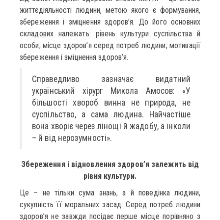
життєдіяльності людини, метою якого є формування,
збереження і зміцнення здоров’я. До його основних
складових належать: рівень культури суспільства й
особи; місце здоров’я серед потреб людини; мотивації
збереження і зміцнення здоров’я.
Справедливо зазначає видатний
український хірург Микола Амосов: «У
більшості хвороб винна не природа, не
суспільство, а сама людина. Найчастіше
вона хворіє через лінощі й жадобу, а інколи
– й від нерозумності».
Збереження і відновлення здоров’я залежить від
рівня культури.
Це – не тільки сума знань, а й поведінка людини,
сукупність її моральних засад. Серед потреб людини
здоров’я не завжди посідає перше місце порівняно з