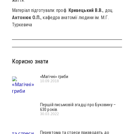
життя.
Матеріал підготували: проф.
Кривецький В.В.
, доц.
Антонюк О.П.
, кафедра анатомії людини ім. М.Г.
Туркевича
Корисно знати
«Магічні» гриби
10.09.2018
Першій письмовій згадці про Буковину –
630 років.
30.03.2022
Перевтома та стреси призводять до