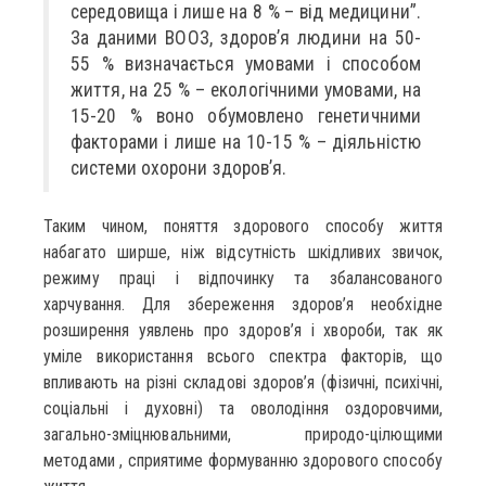
середовища і лише на 8 % – від медицини”.
За даними ВООЗ, здоров’я людини на 50-
55 % визначається умовами і способом
життя, на 25 % – екологічними умовами, на
15-20 % воно обумовлено генетичними
факторами і лише на 10-15 % – діяльністю
системи охорони здоров’я.
Таким чином, поняття здорового способу життя
набагато ширше, ніж відсутність шкідливих звичок,
режиму праці і відпочинку та збалансованого
харчування. Для збереження здоров’я необхідне
розширення уявлень про здоров’я і хвороби, так як
уміле використання всього спектра факторів, що
впливають на різні складові здоров’я (фізичні, психічні,
соціальні і духовні) та оволодіння оздоровчими,
загально-зміцнювальними, природо-цілющими
методами , сприятиме формуванню здорового способу