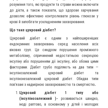
розуміння того, які продукти та страви можна включати
до дієти, а також показати, що здорове харчування
дозволяє ефективно контролювати рівень глюкози у
крові й запобігати ускладненням захворювання.
Що таке цукровий діабет?
Цукровий діабет є одним з найпоширеніших
ендокринних захворювань серед населення всіх
вікових груп. Це синдром порушення проміжного
метаболізму, спричинений недостатньою секрецією
інсуліну або порушенням дії інсуліну, або обома цими
факторами. Діабет грубо поділяють на два типи —
інсулінозалежний цукровий діабет та
інсулінонезалежний цукровий діабет. Обидва типи
пов’язані з надмірною захворюваністю та смертністю
.
Цукровий діабет 1 типу або
(інсулінозалежний )-
розвивається швидко,
іноді раптово, в основному у дітей і молодих