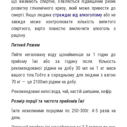
що вживають спиртне, з’являється підвищений ризик
розвитку глікемічного кризу, який може привести до
смерті. Якщо людина
страждає від алкоголізму
або не
завжди може контролювати кількість випитого
спиртного, варто повністю виключити алкоголь з
раціону.
Питний Режим
Пийте негазовану воду щонайменше за 1 годин до
прийому Їжі або за годину після. Кількість
рекомендованої рідини на добу 30 мл на 1 кг маси
вашого тіла.Тобто в середньому для людини з вагою
70 кг — це 2100мл рідини на добу.
Рекомендовані напої:вода, чай, настій шипшини, кефір.
Розмір порції та частота прийомів Їжі
Їжте невеликими порціями по 250-300г. 4-5 разів на
день.