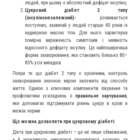
людей, при цьому є абсолютний дефіцит інсуліну;
Цукровий діабет 2 типу
(інсулінонезалежний)-
розвивається
поступово, зазвичай у людей старше 40 років із
надмірною масою тіла. Для нього характерна
помірна вираженість симптомів і наявність
відносного дефіциту інсуліну. Це найпоширеніша
форма захворювання, яка становить близько 80–
85% усіх випадків.
Попри те що діабет 2 типу є хронічним, контроль
захворювання значною мірою залежить від способу
життя. Однією з ключових компонентів лікування та
профілактики ускладнень є
правильне харчування
,
яке допомагає підтримувати рівень цукру в крові в
межах норми.
Що можна дозволити при цукровому діабеті:
Дієта при цукровому діабеті – це не лише обмеження,
а й можливість навчитися харчуватися здорово та