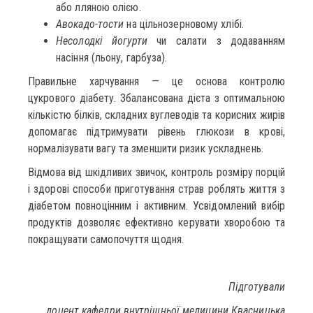
або лляною олією.
Авокадо-тости
на цільнозерновому хлібі.
Несолодкі йогурти
чи салати з додаванням
насіння (льону, гарбуза).
Правильне харчування — це основа контролю
цукрового діабету. Збалансована дієта з оптимальною
кількістю білків, складних вуглеводів та корисних жирів
допомагає підтримувати рівень глюкози в крові,
нормалізувати вагу та зменшити ризик ускладнень.
Відмова від шкідливих звичок, контроль розміру порцій
і здорові способи приготування страв роблять життя з
діабетом повноцінним і активним. Усвідомлений вибір
продуктів дозволяє ефективно керувати хворобою та
покращувати самопочуття щодня.
Підготували
доцент кафедри внутрішньої медицини Квасницька