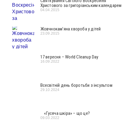
Святкування Світлого Воскресіння
Христового за григоріанським календарем
04.04.2015
Жовчнокам’яна хвороба у дітей
23.09.2015
17 вересня – World Cleanup Day
16.09.2022
Всесвітній день боротьби з інсультом
29.10.2024
«Гусяча шкіра» – що це?
09.03.2022