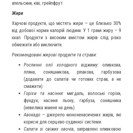
апельсини, ківі, грейпфрут.
Жири
Харчові продукти, що містять жири — це близько 30%
від добової норми калорій людини. У 1 грамі жиру – 9
ккал. Продукти з високим вмістом жирів слід різко
обмежити або виключити.
Рекомендовані жирові продукти та страви:
Рослинні олії холодного віджиму:
оливкова,
лляна, соняшникова, ріпакова, гарбузова
(додавати до салатів чи готових страв, а не
смажити).
Горіхи та насіння
: мигдаль, волоські горіхи,
фундук, насіння льону, гарбуза, соняшника
(невелика жменя на день).
Авокадо
– джерело мононенасичених жирів, які
корисні для серцево-судинної системи.
Салати зі свіжих овочів
, заправлені оливковою