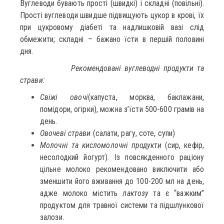
Вуглеводи бувають прості (швидкі) і складні (повільні).
Прості вуглеводи швидше підвищують цукор в крові, їх
при цукровому діабеті та надлишковій вазі слід
обмежити; складні – бажано їсти в першій половині
дня.
Рекомендовані вуглеводні продукти та
страви:
Свіжі овочі
(капуста, морква, баклажани,
помідори, огірки), можна з’їсти 500-600 грамів на
день.
Овочеві страви
(салати, рагу, соте, супи)
Молочні та кисломолочні продукти
(сир, кефір,
несолодкий йогурт). Із повсякденного раціону
цільне молоко рекомендовано виключити або
зменшити його вживання до 100-200 мл на день,
адже молоко містить
лактозу
та є “важким”
продуктом для травної системи та підшлункової
залози.