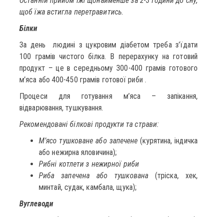
Останній прийом їжі щонайменше за 2-3 години до сну,
щоб їжа встигла перетравитись.
Білки
За день людині з цукровим діабетом треба з’їдати
100 грамів чистого білка. В перерахунку на готовий
продукт – це в середньому 300-400 грамів готового
м’яса або 400-450 грамів готової риби .
Процеси для готування м’яса – запікання,
відварювання, тушкування.
Рекомендовані білкові продукти та страви:
М’ясо тушковане або запечене
(курятина, індичка
або нежирна яловичина);
Рибні котлети з нежирної риби
Риба запечена або тушкована
(тріска, хек,
минтай, судак, камбала, щука);
Вуглеводи