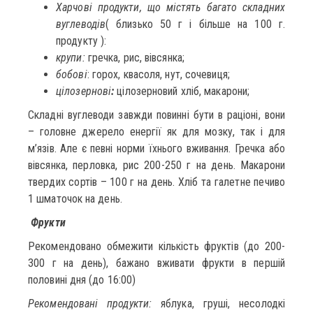
Харчові продукти, що містять багато складних
вуглеводів
( близько 50 г і більше на 100 г.
продукту ):
крупи:
гречка, рис, вівсянка;
бобові
: горох, квасоля, нут, сочевиця;
цілозернові
:
цілозерновий хліб, макарони;
Складні вуглеводи завжди повинні бути в раціоні, вони
– головне джерело енергії як для мозку, так і для
м’язів. Але є певні норми їхнього вживання. Гречка або
вівсянка, перловка, рис 200-250 г на день. Макарони
твердих сортів – 100 г на день. Хліб та галетне печиво
1 шматочок на день.
Фрукти
Рекомендовано обмежити кількість фруктів (до 200-
300 г на день), бажано вживати фрукти в першій
половині дня (до 16:00)
Рекомендовані продукти:
яблука, груші, несолодкі