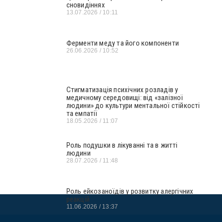
сновидіннях
13.07.2026
10:11
Ферменти меду та його компоненти
26.06.2026
10:52
Стигматизація психічних розладів у
медичному середовищі: від «залізної
людини» до культури ментальної стійкості
та емпатії
18.05.2026
11:07
Роль подушки в лікуванні та в житті
людини
28.07.2026
11:48
Роль ейкозаноїдів у розвитку алергічних
реакцій
11.06.2026
13:37