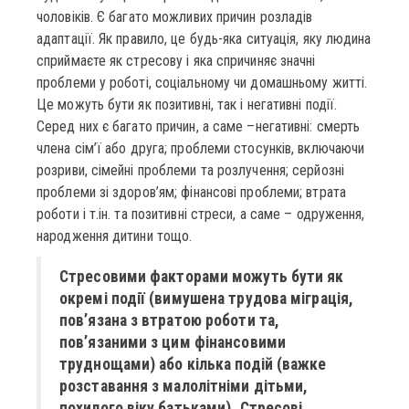
чоловіків. Є багато можливих причин розладів
адаптації. Як правило, це будь-яка ситуація, яку людина
сприймаєте як стресову і яка спричиняє значні
проблеми у роботі, соціальному чи домашньому житті.
Це можуть бути як позитивні, так і негативні події.
Серед них є багато причин, а саме –негативні: смерть
члена сім’ї або друга; проблеми стосунків, включаючи
розриви, сімейні проблеми та розлучення; серйозні
проблеми зі здоров’ям; фінансові проблеми; втрата
роботи і т.ін. та позитивні стреси, а саме – одруження,
народження дитини тощо.
Стресовими факторами можуть бути як
окремі події (вимушена трудова міграція,
пов’язана з втратою роботи та,
пов’язаними з цим фінансовими
труднощами) або кілька подій (важке
розставання з малолітніми дітьми,
похилого віку батьками). Стресові