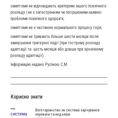
симптоми не відповідають критеріям іншого психічного
розладу і не є загостренням чи погіршенням наявної
проблеми психічного здоров’я;
симптоми не є частиною нормального процесу горя;
симптоми не тривають більше шести місяців після
завершення тригерної події (при гострому розладу
адаптації та шість місяців або довше при хронічному
розладу адаптації).
Інформацію надано Русіною С.М
Корисно знати
Вегетаріанство як система харчування:
переваги та недоліки