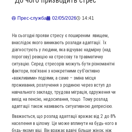
До чого призводить стрес
Прес-служба
02/05/2026
14:41
На сьогодні прояви стресу є поширеним явищем,
внаслідок якого виникають розлади адаптації. Їх
діагностують у людини, яка відчуває надмірну (над
порогову) реакцію на стресову та травматичну
ситуацію. Серед стресорів можуть бути різноманітні
фактори, пов’язані з конкретними суб’єктивно
«важливими» подіями, а саме – зміна місця
проживання, розлучення з родиною через вступ до
навчального закладу, трудова міграція, одруження чи
вихід на пенсію, недосипання, тощо. Тому розлад
адаптації також називають ситуативною депресією.
Вважається, що розлад адаптації вражає від 2 до 8%
населення в цілому. Це може вплинути на будь-кого в
будь-якому віці. Він вражає вдвічі більше жінок, ніж