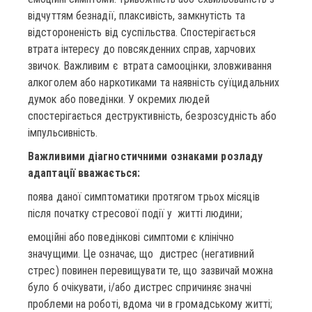
відчуттям безнадії, плаксивість, замкнутість та
відстороненість від суспільства. Спостерігається
втрата інтересу до повсякденних справ, харчових
звичок. Важливим є втрата самооцінки, зловживання
алкоголем або наркотиками та наявність суїцидальних
думок або поведінки. У окремих людей
спостерігається деструктивність, безрозсудність або
імпульсивність.
Важливими діагностичними ознаками розладу
адаптації вважається:
поява даної симптоматики протягом трьох місяців
після початку стресової події у житті людини;
емоційні або поведінкові симптоми є клінічно
значущими. Це означає, що дистрес (негативний
стрес) повинен перевищувати те, що зазвичай можна
було б очікувати, і/або дистрес спричиняє значні
проблеми на роботі, вдома чи в громадському житті;