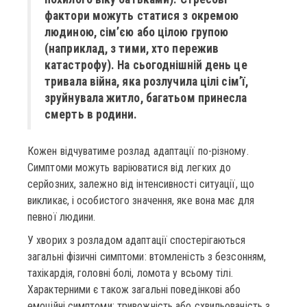
фактори можуть статися з окремою
людиною, сім’єю або цілою групою
(наприклад, з тими, хто пережив
катастрофу). На сьогоднішній день це
тривала війна, яка розлучила цілі сім’ї,
зруйнувала житло, багатьом принесла
смерть в родини.
Кожен відчуватиме розлад адаптації по-різному.
Симптоми можуть варіюватися від легких до
серйозних, залежно від інтенсивності ситуації, що
викликає, і особистого значення, яке вона має для
певної людини.
У хворих з розладом адаптації спостерігаються
загальні фізичні симптоми: втомленість з безсонням,
тахікардія, головні болі, ломота у всьому тілі.
Характерними є також загальні поведінкові або
емоційні симптоми: тривожність або схвильованість з