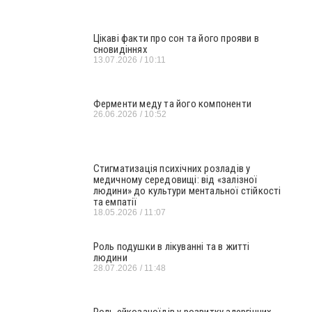
Цікаві факти про сон та його прояви в
сновидіннях
13.07.2026
10:11
Ферменти меду та його компоненти
26.06.2026
10:52
Стигматизація психічних розладів у
медичному середовищі: від «залізної
людини» до культури ментальної стійкості
та емпатії
18.05.2026
11:07
Роль подушки в лікуванні та в житті
людини
28.07.2026
11:48
Роль ейкозаноїдів у розвитку алергічних