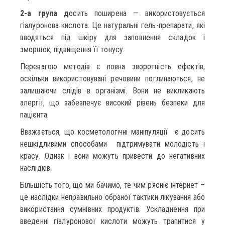
2-а група д
осить поширена — використовується
гіалуронова кислота. Це натуральні гель-препарати, які
вводяться під шкіру для заповнення складок і
зморшок, підвищення її тонусу.
Перевагою методів є повна зворотність ефектів,
оскільки використовувані речовини поглинаються, не
залишаючи слідів в організмі. Вони не викликають
алергії, що забезпечує високий рівень безпеки для
пацієнта.
Вважається, що косметологічні маніпуляції є досить
нешкідливими способами підтримувати молодість і
красу. Однак і вони можуть привести до негативних
наслідків. ⠀
Більшість того, що ми бачимо, те чим рясніє інтернет –
це наслідки неправильно обраної тактики лікування або
використання сумнівних продуктів. Ускладнення при
введенні гіалуронової кислоти можуть трапитися у