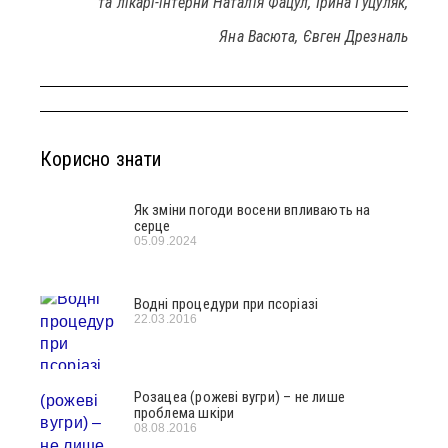
та лікарі-інтерни Наталія Фацул, Ірина Гуцуляк,
Яна Васюта, Євген Дрезналь
Корисно знати
Як зміни погоди восени впливають на
серце
05.09.2024
Водні процедури при псоріазі
22.03.2016
Розацеа (рожеві вугри) – не лише
проблема шкіри
08.08.2016