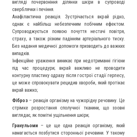
вигляді почервоніння ділянки шкіри в супроводі
сверблячки і печіння.
Анафілактична реакція. Зустрічається вкрай рідко,
однак є найбільш небезпечним побічним ефектом.
Супроводжується появою почуття нестачі повітря,
страху, а також різким падінням артеріального тиску.
Без надання медичної допомоги призводить до важких
випадків.
Інфекційне ураження виникає при недотриманні гігієни
під час процедури; вкрай важливо не проводити
контурну пластику одразу після гострої стадії герпесу,
це може спровокувати рецидив хвороби, який протікає
вкрай важко;
Фіброз
– реакція організму на чужорідну речовину. Це
стрімке розростання сполучної тканини, що ззовні
виглядає, як помітні ущільнення шкіри;
Гранульоми
– це ще одна реакція організму, який
намагається позбутися сторонньої речовини. У такому