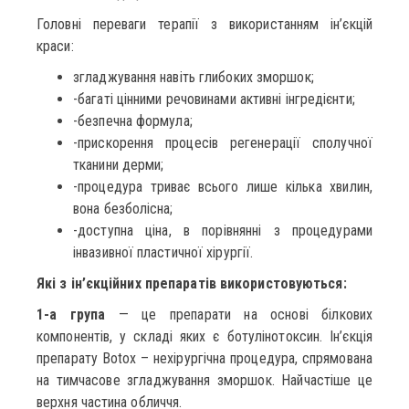
Головні переваги терапії з використанням ін’єкцій
краси:
згладжування навіть глибоких зморшок;
-багаті цінними речовинами активні інгредієнти;
-безпечна формула;
-прискорення процесів регенерації сполучної
тканини дерми;
-процедура триває всього лише кілька хвилин,
вона безболісна;
-доступна ціна, в порівнянні з процедурами
інвазивної пластичної хірургії.
Які з ін’єкційних препаратів використовуються:
1-а група
— це препарати на основі білкових
компонентів, у складі яких є ботулінотоксин. Ін’єкція
препарату Botox – нехірургічна процедура, спрямована
на тимчасове згладжування зморшок. Найчастіше це
верхня частина обличчя.