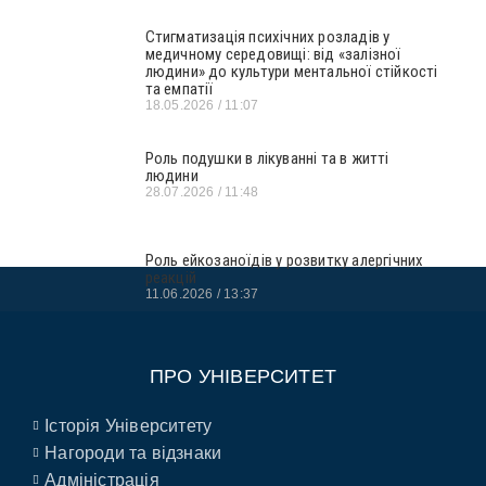
Стигматизація психічних розладів у
медичному середовищі: від «залізної
людини» до культури ментальної стійкості
та емпатії
18.05.2026
11:07
Роль подушки в лікуванні та в житті
людини
28.07.2026
11:48
Роль ейкозаноїдів у розвитку алергічних
реакцій
11.06.2026
13:37
ПРО УНІВЕРСИТЕТ
Історія Університету
Нагороди та відзнаки
Адміністрація