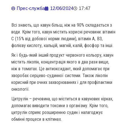
Прес-служба
12/06/2024
17:47
Всі знають, що кавун більш, ніж на 90% складається з
води. Крім того, кавун містить корисні речовини: вітамін
С (15% від добової норми людини), вітамін А, В3,
фолієву кислоту, кальцій, магній, калій, фосфор та інші.
Як і будь-який інший продукт червоного кольору, кавун
містить лікопін, концентрація якого в два рази вище,
ніж в томатах. Це антиоксидант, який допомагає при
хворобах серцево-судинної системи. Також лікопін
корисний при очних захворюваннях і для профілактики
онкології.
Цитрулін – речовина, що міститься в кавунових кірках,
допомагає виводити токсини з організму. Крім того,
цитрулін сприяє розширенню судин і налагоджує
обмінні процеси в клітинах.