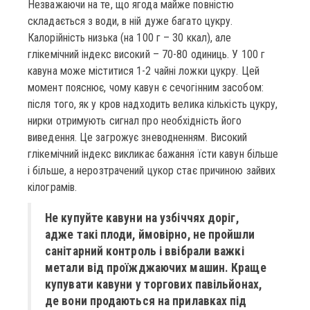
Незважаючи на те, що ягода майже повністю
складається з води, в ній дуже багато цукру.
Калорійність низька (на 100 г – 30 ккал), але
глікемічний індекс високий – 70-80 одиниць. У 100 г
кавуна може міститися 1-2 чайні ложки цукру. Цей
момент пояснює, чому кавун є сечогінним засобом:
після того, як у кров надходить велика кількість цукру,
нирки отримують сигнал про необхідність його
виведення. Це загрожує зневодненням. Високий
глікемічний індекс викликає бажання їсти кавун більше
і більше, а нерозтрачений цукор стає причиною зайвих
кілограмів.
Не купуйте кавуни на узбіччях доріг,
адже такі плоди, ймовірно, не пройшли
санітарний контроль і ввібрали важкі
метали від проїжджаючих машин. Краще
купувати кавуни у торгових павільйонах,
де вони продаються на прилавках під