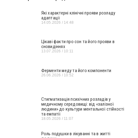
Які характерні клінічні прояви розладу
адаптації
14.05.2026
14:48
Цікаві факти про сон та його прояви в
сновидіннях
13.07.2026
10:11
Ферменти меду та його компоненти
26.06.2026
10:52
Стигматизація психічних розладів у
медичному середовищі: від «залізної
людини» до культури ментальної стійкості
та емпатії
18.05.2026
11:07
Роль подушки в лікуванні та в житті