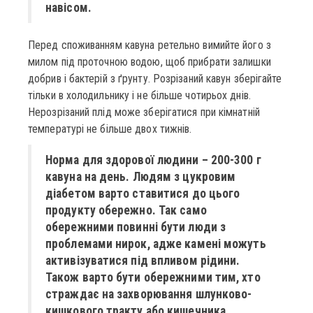
навісом.
Перед споживанням кавуна ретельно вимийте його з
милом під проточною водою, щоб прибрати залишки
добрив і бактерій з ґрунту. Розрізаний кавун зберігайте
тільки в холодильнику і не більше чотирьох днів.
Нерозрізаний плід може зберігатися при кімнатній
температурі не більше двох тижнів.
Норма для здорової людини – 200-300 г
кавуна на день. Людям з цукровим
діабетом варто ставитися до цього
продукту обережно. Так само
обережними повинні бути люди з
проблемами нирок, адже камені можуть
активізуватися під впливом рідини.
Також варто бути обережними тим, хто
страждає на захворювання шлунково-
кишкового тракту або кишечника.