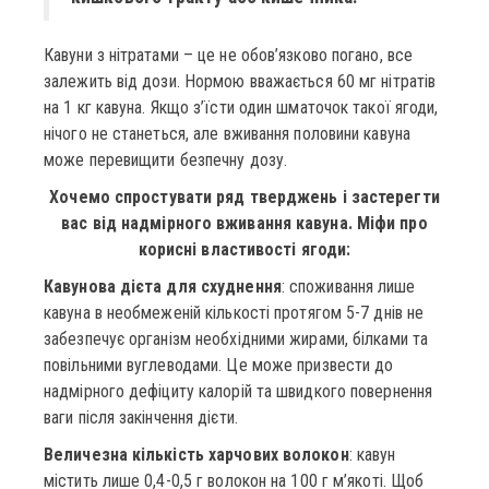
Кавуни з нітратами – це не обов’язково погано, все
залежить від дози. Нормою вважається 60 мг нітратів
на 1 кг кавуна. Якщо з’їсти один шматочок такої ягоди,
нічого не станеться, але вживання половини кавуна
може перевищити безпечну дозу.
Хочемо спростувати ряд тверджень і застерегти
вас від надмірного вживання кавуна. Міфи про
корисні властивості ягоди:
Кавунова дієта для схуднення
: споживання лише
кавуна в необмеженій кількості протягом 5-7 днів не
забезпечує організм необхідними жирами, білками та
повільними вуглеводами. Це може призвести до
надмірного дефіциту калорій та швидкого повернення
ваги після закінчення дієти.
Величезна кількість харчових волокон
: кавун
містить лише 0,4-0,5 г волокон на 100 г м’якоті. Щоб