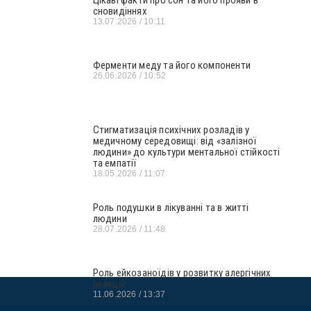
Цікаві факти про сон та його прояви в
сновидіннях
13.07.2026
10:11
Ферменти меду та його компоненти
26.06.2026
10:52
Стигматизація психічних розладів у
медичному середовищі: від «залізної
людини» до культури ментальної стійкості
та емпатії
18.05.2026
11:07
Роль подушки в лікуванні та в житті
людини
28.07.2026
11:48
Роль ейкозаноїдів у розвитку алергічних
реакцій
11.06.2026
13:37