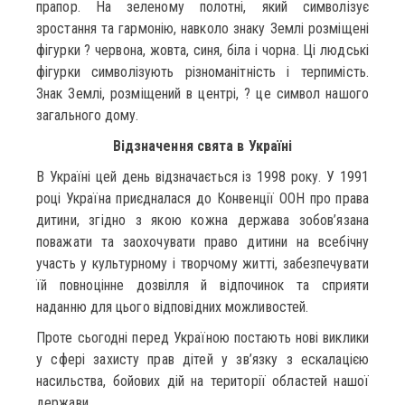
прапор. На зеленому полотні, який символізує
зростання та гармонію, навколо знаку Землі розміщені
фігурки ? червона, жовта, синя, біла і чорна. Ці людські
фігурки символізують різноманітність і терпимість.
Знак Землі, розміщений в центрі, ? це символ нашого
загального дому.
Відзначення свята в Україні
В Україні цей день відзначається із 1998 року. У 1991
році Україна приєдналася до Конвенції ООН про права
дитини, згідно з якою кожна держава зобов’язана
поважати та заохочувати право дитини на всебічну
участь у культурному і творчому житті, забезпечувати
їй повноцінне дозвілля й відпочинок та сприяти
наданню для цього відповідних можливостей.
Проте сьогодні перед Україною постають нові виклики
у сфері захисту прав дітей у зв’язку з ескалацією
насильства, бойових дій на території областей нашої
держави.