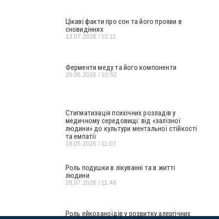
Цікаві факти про сон та його прояви в
сновидіннях
13.07.2026
10:11
Ферменти меду та його компоненти
26.06.2026
10:52
Стигматизація психічних розладів у
медичному середовищі: від «залізної
людини» до культури ментальної стійкості
та емпатії
18.05.2026
11:07
Роль подушки в лікуванні та в житті
людини
28.07.2026
11:48
Роль ейкозаноїдів у розвитку алергічних