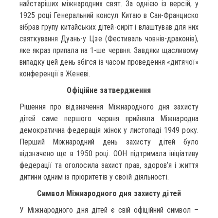
найстаріших міжнародних свят. За однією із версій, у
1925 році Генеральний консул Китаю в Сан-Франциско
зібрав групу китайських дітей-сиріт і влаштував для них
святкування Дуань-у Цзе (Фестиваль човнів-драконів),
яке якраз припала на 1-ше червня. Завдяки щасливому
випадку цей день збігся із часом проведення «дитячої»
конференції в Женеві.
Офіційне затвердження
Рішення про відзначення Міжнародного дня захисту
дітей саме першого червня прийняла Міжнародна
демократична федерація жінок у листопаді 1949 року.
Перший Міжнародний день захисту дітей було
відзначено ще в 1950 році. ООН підтримала ініціативу
федерації та оголосила захист прав, здоров’я і життя
дитини одним із пріоритетів у своїй діяльності.
Символ Міжнародного дня захисту дітей
У Міжнародного дня дітей є свій офіційний символ –