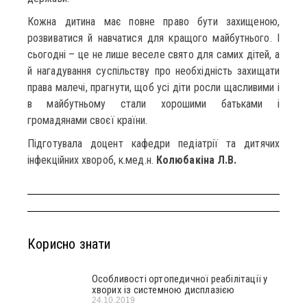
Кожна дитина має повне право бути захищеною,
розвиватися й навчатися для кращого майбутнього. І
сьогодні – це не лише веселе свято для самих дітей, а
й нагадування суспільству про необхідність захищати
права малечі, прагнути, щоб усі діти росли щасливими і
в майбутньому стали хорошими батьками і
громадянами своєї країни.
Підготувала доцент кафедри педіатрії та дитячих
інфекційних хвороб, к.мед.н.
Колюбакіна Л.В.
Корисно знати
Особливості ортопедичної реабілітації у
хворих із системною дисплазією
24.10.2019