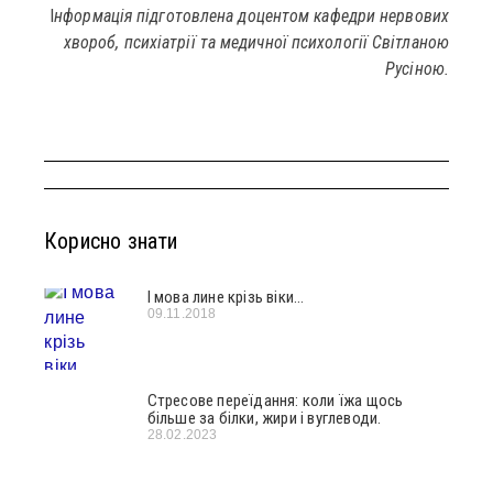
І
нформація підготовлена доцентом кафедри нервових
хвороб, психіатрії та медичної психології Світланою
Русіною.
Корисно знати
І мова лине крізь віки…
09.11.2018
Стресове переїдання: коли їжа щось
більше за білки, жири і вуглеводи.
28.02.2023