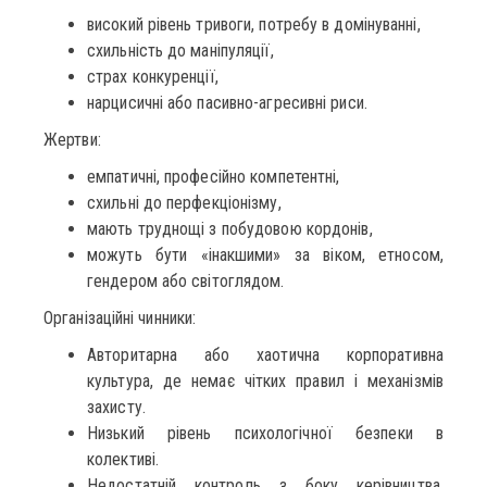
високий рівень тривоги, потребу в домінуванні,
схильність до маніпуляції,
страх конкуренції,
нарцисичні або пасивно-агресивні риси.
Жертви:
емпатичні, професійно компетентні,
схильні до перфекціонізму,
мають труднощі з побудовою кордонів,
можуть бути «інакшими» за віком, етносом,
гендером або світоглядом.
Організаційні чинники:
Авторитарна або хаотична корпоративна
культура, де немає чітких правил і механізмів
захисту.
Низький рівень психологічної безпеки в
колективі.
Недостатній контроль з боку керівництва,