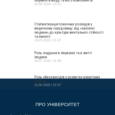
Ферменти меду та його компоненти
26.06.2026
10:52
Стигматизація психічних розладів у
медичному середовищі: від «залізної
людини» до культури ментальної стійкості
та емпатії
18.05.2026
11:07
Роль подушки в лікуванні та в житті
людини
28.07.2026
11:48
Роль ейкозаноїдів у розвитку алергічних
реакцій
11.06.2026
13:37
ПРО УНІВЕРСИТЕТ