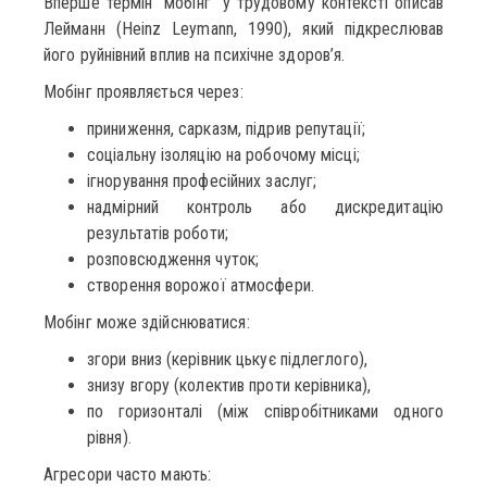
Вперше термін “мобінг” у трудовому контексті описав
Лейманн (Heinz Leymann, 1990), який підкреслював
його руйнівний вплив на психічне здоров’я.
Мобінг проявляється через:
приниження, сарказм, підрив репутації;
соціальну ізоляцію на робочому місці;
ігнорування професійних заслуг;
надмірний контроль або дискредитацію
результатів роботи;
розповсюдження чуток;
створення ворожої атмосфери.
Мобінг може здійснюватися:
згори вниз (керівник цькує підлеглого),
знизу вгору (колектив проти керівника),
по горизонталі (між співробітниками одного
рівня).
Агресори часто мають: