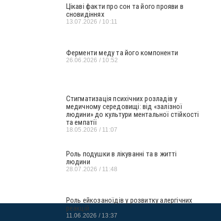
Цікаві факти про сон та його прояви в
сновидіннях
13.07.2026
10:11
Ферменти меду та його компоненти
26.06.2026
10:52
Стигматизація психічних розладів у
медичному середовищі: від «залізної
людини» до культури ментальної стійкості
та емпатії
18.05.2026
11:07
Роль подушки в лікуванні та в житті
людини
28.07.2026
11:48
Роль ейкозаноїдів у розвитку алергічних
реакцій
11.06.2026
13:37