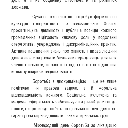
долі, а й на соціальну стабільність та розвиток
держави.
Сучасне суспільство потребує формування
культури толерантності та взаємоповаги. Освіта,
просвітницька діяльність і публічна позиція кожного
громадянина відіграють ключову роль у подоланні
стереотипів, упереджень і дискримінаційних практик.
Активне поширення знань про рівність і права людини
допомагає створювати безпечне середовище для всіх
членів спільноти, незалежно від їхнього походження,
кольору шкіри чи національності.
Боротьба з дискримінацією — це не лише
політична чи правова задача, а й моральна
відповідальність кожного. Соціальна, культурна та
медична сфери мають забезпечувати рівний доступ до
освіти, охорони здоров’я та соціальних послуг для всіх,
гарантуючи справедливість і захист вразливих груп.
Міжнародний день боротьби за ліквідацію