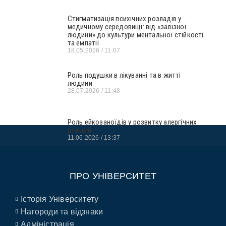
Стигматизація психічних розладів у
медичному середовищі: від «залізної
людини» до культури ментальної стійкості
та емпатії
18.05.2026
11:07
Роль подушки в лікуванні та в житті
людини
28.07.2026
11:48
Роль ейкозаноїдів у розвитку алергічних
реакцій
11.06.2026
13:37
ПРО УНІВЕРСИТЕТ
Історія Університету
Нагороди та відзнаки
Адміністрація