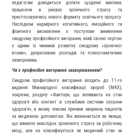
педагогам доводиться долати щоденні виклики,
працюючи в умовах хронічного стресу та
пристосовуючись нового формату освітнього процесу.
Наслідком надмірного когнітивного, емоційного та
фізичного виснаження є поступове виникнення
синдрому професійного вигорання, який своєю чергою
є одним із чинників розвитку синдрому «хронічної
втоми», депресивних розладів та психосоматичних
захворювань.
Чи є
професійне вигорання
захворюванням
?
Синдром професійного вигорання входить до 11-го
видання Міжнародної класифікації хвороб (МКХ),
зокрема, розділу «Фактори, що впливають на стан
здоров’я або контакт зі службами системи охорони
здоров’я», в якому описані причини звернень пацієнтів
за медичною допомогою. Він визначається як явище,
що виникло внаслідок хронічного стресу на робочому
місці, але не класифікується як медичний стан чи