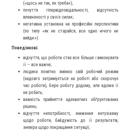
(«щось не так, як треба»);
почуття гіпервідповідальності, відсутність
впевненості у своїх силах;
негативна установка на професійні перспективи
(по типу «як не старайся, все одно нічого не
вийде»).
Поведінкові:
відчуття, що роботи стає все більше і виконувати
її – все важче;
людина помітно змінює свій робочий режим
(надовго затримується на роботі або скорочує
час роботи), бере роботу додому, але вдома її
не робить;
важкість прийняття адекватних обґрунтованих
рішень;
відчуття непотрібності, зниження ентузіазму
щодо роботи, байдужість до її результатів,
зневіра щодо покращання ситуації;