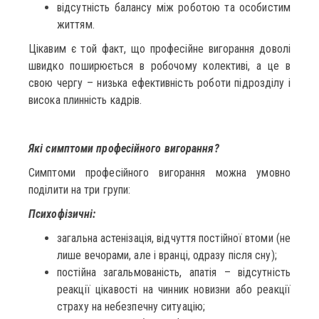
відсутність балансу між роботою та особистим
життям.
Цікавим є той факт, що професійне вигорання доволі
швидко поширюється в робочому колективі, а це в
свою чергу – низька ефективність роботи підрозділу і
висока плинність кадрів.
Які симптоми професійного вигорання?
Симптоми професійного вигорання можна умовно
поділити на три групи:
Психофізичні:
загальна астенізація, відчуття постійної втоми (не
лише вечорами, але і вранці, одразу після сну);
постійна загальмованість, апатія – відсутність
реакції цікавості на чинник новизни або реакції
страху на небезпечну ситуацію;