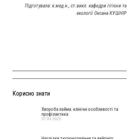
Підготувала: к.мед.н., ст.викл. кафедри гігієни та
екології Оксана КУШНІР
Корисно знати
Хвороба лайма: клінічні особливості та
профілактика
07.04.2025
Наслідки тютюнопаління та вейпінгу: