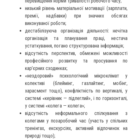
перевищення норми тривалості робочого часу;
низький рівень матеріальної мотивації (зарплати,
премії, надбавки) при значних обсягах
виконуваної роботи;
дестабілізуюча організація діяльності: нечітка
організація та планування праці, нестача
устаткування, погано структурована інформація;
відсутність перспектив, обмежені можливості
професійного розвитку та просування по
кар’єрних сходинках;
«нездоровий» психологічний мікроклімат у
колективі (блеймінг, газлайтинг, мобінг,
харасмент тощо), конфліктність по вертикалі, у
системі «керівник — підлеглий», і по горизонталі,
у системі «колега — колега»;
відсутність неформального спілкування з
колегами у позаробочий час (участь у спільних
тренінгах, екскурсіях, активний відпочинок на
природі тощо);