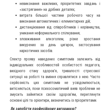
невиконання важливих, пріоритетних завдань і
«застрягання» на дрібних деталях;
витрата більшої частини робочого часу на
виконання автоматичних і елементарних дій;
дистанціювання від співробітників і керівництва,
уникання неформального спілкування;
зловживання алкоголем, різке зростання
викурених за день цигарок, застосування
наркотичних засобів.
Спектр прояву наведених симптомів залежить від
індивідуальних особливостей особистості педагога,
вихідного стану здоров’я, тривалості стресової
ситуації на роботі та вміння справлятися з нею. Часто
серйозність цих симптомів не усвідомлюється,
витісняється, поки психосоматичний вияв проблеми не
змусить зайнятися своїм здоров’ям, переглянути
основні цілі та орієнтири, визначитись із пріоритетами.
Як запобігти професійному вигоранню?