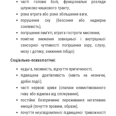
часті головні болі, функціональні розлади
шлунково-кишкового тракту;
різка втрата або різке збільшення ваги;
порушення сну (безсоння або надмірна
сонливість);
погіршення пам’яті, втрата гостроти мислення;
помітне зниження зовнішньої і внутрішньої
сенсорної чутливості: погіршення зору, слуху,
нюху і дотику, зниження лібідо).
Соціально-психологічні:
нудьга, пасивність, відчуття пригніченості;
підвищена дратівливість (навіть на незначні,
дрібні події);
часті нервові зриви (спалахи невмотивованого
гніву або відмова від спілкування);
постійне безпричинне переживання негативних
емоцій (почуття провини, образи);
почуття неусвідомленої підвищеної тривожності