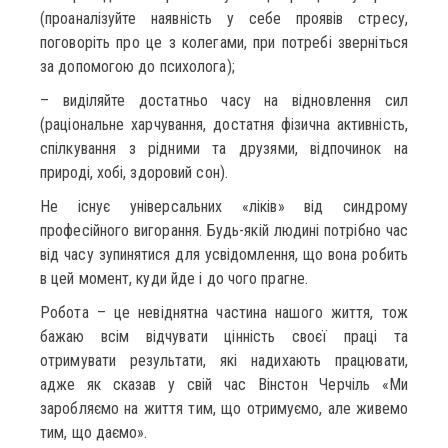
(проаналізуйте наявність у себе проявів стресу,
поговоріть про це з колегами, при потребі зверніться
за допомогою до психолога);
– виділяйте достатньо часу на відновлення сил
(раціональне харчування, достатня фізична активність,
спілкування з рідними та друзями, відпочинок на
природі, хобі, здоровий сон).
Не існує універсальних «ліків» від синдрому
професійного вигорання. Будь-якій людині потрібно час
від часу зупинятися для усвідомлення, що вона робить
в цей момент, куди йде і до чого прагне.
Робота – це невіднятна частина нашого життя, тож
бажаю всім відчувати цінність своєї праці та
отримувати результати, які надихають працювати,
адже як сказав у свій час Вінстон Черчіль «Ми
заробляємо на життя тим, що отримуємо, але живемо
тим, що даємо».