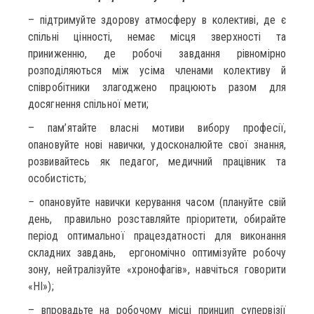
– підтримуйте здорову атмосферу в колективі, де є
спільні цінності, немає місця зверхності та
приниженню, де робочі завдання рівномірно
розподіляються між усіма членами колективу й
співробітники злагоджено працюють разом для
досягнення спільної мети;
– пам’ятайте власні мотиви вибору професії,
опановуйте нові навички, удосконалюйте свої знання,
розвивайтесь як педагог, медичний працівник та
особистість;
–
опановуйте навички керування часом (плануйте свій
день, правильно розставляйте пріоритети, обирайте
період оптимальної працездатності для виконання
складних завдань, ергономічно оптимізуйте робочу
зону, нейтралізуйте «хронофагів», навчіться говорити
«НІ»);
– впровадьте на робочому місці принцип супервізії