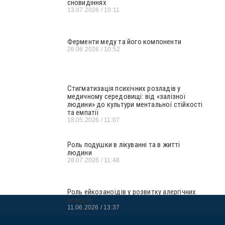
сновидіннях
13.07.2026
10:11
Ферменти меду та його компоненти
26.06.2026
10:52
Стигматизація психічних розладів у
медичному середовищі: від «залізної
людини» до культури ментальної стійкості
та емпатії
18.05.2026
11:07
Роль подушки в лікуванні та в житті
людини
28.07.2026
11:48
Роль ейкозаноїдів у розвитку алергічних
реакцій
11.06.2026
13:37