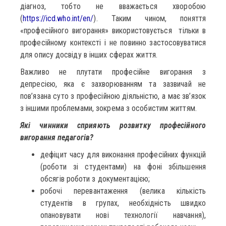
діагноз, тобто не вважається хворобою
(
https://icd.who.int/en/
). Таким чином, поняття
«професійного вигорання» використовується тільки в
професійному контексті і не повинно застосовуватися
для опису досвіду в інших сферах життя.
Важливо не плутати професійне вигорання з
депресією, яка є захворюванням та зазвичай не
пов’язана суто з професійною діяльністю, а має зв’язок
з іншими проблемами, зокрема з особистим життям.
Які чинники
сприяють
розвитку
професійного
вигорання
педагогів
?
дефіцит часу для виконання професійних функцій
(роботи зі студентами) на фоні збільшення
обсягів роботи з документацією;
робочі перевантаження (велика кількість
студентів в групах, необхідність швидко
опановувати нові технології навчання),