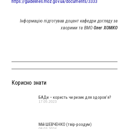
https://guidelines.moz.gov.ua/documents/3333
Інформацію підготува
в
доцент кафедри догляду за
хворими
та
ВМО
Олег ХОМКО
Корисно знати
БАДи – користь чи ризик для здоров’я?
17.05.2023
Мій ШЕВЧЕНКО (твір-роздум)
08.03.2024