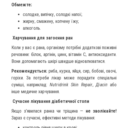
Обмежте:
солодке, випічку, солодкі напої;
жирну, смажену, копчену їжу;
алкоголь.
Харчування для загоєння ран
Коли у вас є рана, організму потрібні додаткові поживні
речовини: білок, аргінін, цинк, вітамін С, антиоксиданти.
Вони допомагають шкірі швидше відновлюватися.
Рекомендується:
риба, курка, яйця, сир, бобові, овочі,
горіхи. За потреби лікар може порадити спеціальні
суміші, наприклад:
Nutridrink Skin Repair
,
Діасіп
або
інше медичне харчування.
Сучасне лікування діабетичної стопи
Якщо з’явилася ранка чи тріщина —
не зволікайте!
Зараз є сучасні, ефективні методи лікування:
контроль рівня цукру в крові;