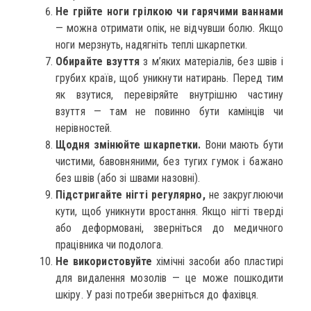
Не грійте ноги грілкою чи гарячими ваннами
— можна отримати опік, не відчувши болю. Якщо
ноги мерзнуть, надягніть теплі шкарпетки.
Обирайте взуття
з м’яких матеріалів, без швів і
грубих країв, щоб уникнути натирань. Перед тим
як взутися, перевіряйте внутрішню частину
взуття — там не повинно бути камінців чи
нерівностей.
Щодня змінюйте шкарпетки.
Вони мають бути
чистими, бавовняними, без тугих гумок і бажано
без швів (або зі швами назовні).
Підстригайте нігті регулярно,
не закруглюючи
кути, щоб уникнути вростання. Якщо нігті тверді
або деформовані, зверніться до медичного
працівника чи подолога.
Не використовуйте
хімічні засоби або пластирі
для видалення мозолів — це може пошкодити
шкіру. У разі потреби зверніться до фахівця.