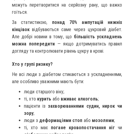
можуть перетворитися на серйозну рану, що важко
гоїться.
За статистикою,
понад 70% ампутацій нижніх
кінцівок
відбуваються саме через цукровий діабет.
Але добрі новини в тому, що
більшість ускладнень
можна попередити
— якщо дотримуватись правил
догляду та контролювати рівень цукру в крові.
Хто у групі ризику?
Не всі люди з діабетом стикаються з ускладненнями,
але особливо уважними мають бути:
люди старшого віку;
ті, хто
курить
або
вживає алкоголь
;
пацієнти із
захворюваннями судин, нирок чи
зору
;
люди з
деформаціями стоп
або
мозолями
;
ті, хто має
погане кровопостачання ніг
чи