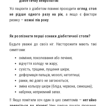
діабетичну нейропатію
.
Усі пацієнти з діабетом повинні проходити
огляд стоп
не рідше одного разу на рік
, а якщо є фактори
ризику —
кожні пів року
.
Як розпізнати перші ознаки діабетичної стопи?
Будьте уважні до своїх ніг. Насторожити мають такі
симптоми:
оніміння, поколювання або печіння;
відчуття холоду чи жару;
сухість, тріщини, лущення шкіри;
деформація пальців, мозолі, натоптиші;
ранки, які довго не загоюються;
зміна кольору шкіри (бліда, червона, синюшна);
набряки, неприємний запах.
‼️ Якщо помітили хоч один із цих симптомів —
негайно
зверніться до лікаря
! Чим раніше почати лікування,