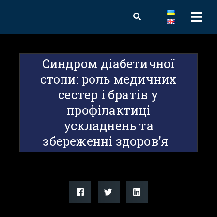
Синдром діабетичної
стопи: роль медичних
сестер і братів у
профілактиці
ускладнень та
збереженні здоров’я