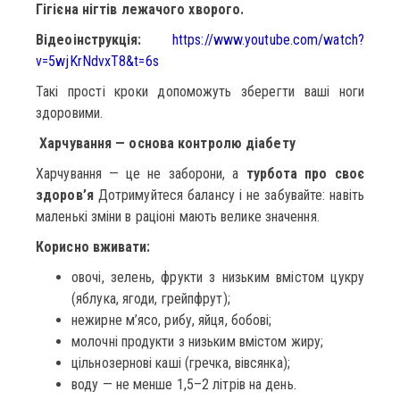
Гігієна нігтів лежачого хворого.
Відеоінструкція:
https://www.youtube.com/watch?
v=5wjKrNdvxT8&t=6s
Такі прості кроки допоможуть зберегти ваші ноги
здоровими.
Харчування — основа контролю діабету
Харчування — це не заборони, а
турбота про своє
здоров’я
Дотримуйтеся балансу і не забувайте: навіть
маленькі зміни в раціоні мають велике значення.
Корисно вживати:
овочі, зелень, фрукти з низьким вмістом цукру
(яблука, ягоди, грейпфрут);
нежирне м’ясо, рибу, яйця, бобові;
молочні продукти з низьким вмістом жиру;
цільнозернові каші (гречка, вівсянка);
воду — не менше 1,5–2 літрів на день.