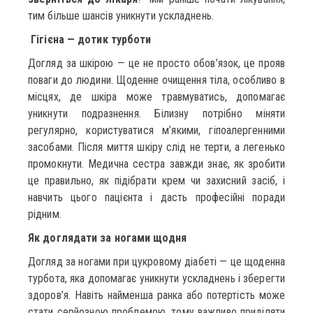
тим більше шансів уникнути ускладнень.
Гігієна — дотик турботи
Догляд за шкірою — це не просто обов’язок, це прояв
поваги до людини. Щоденне очищення тіла, особливо в
місцях, де шкіра може травмуватись, допомагає
уникнути подразнення. Білизну потрібно міняти
регулярно, користуватися м’якими, гіпоалергенними
засобами. Після миття шкіру слід не терти, а легенько
промокнути. Медична сестра завжди знає, як зробити
це правильно, як підібрати крем чи захисний засіб, і
навчить цього пацієнта і дасть професійні поради
рідним.
Як доглядати за ногами щодня
Догляд за ногами при цукровому діабеті — це щоденна
турбота, яка допомагає уникнути ускладнень і зберегти
здоров’я. Навіть найменша ранка або потертість може
стати серйозною проблемою, тому важливо приділяти