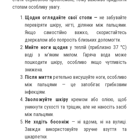
стопам особливу увагу.
Щодня оглядайте свої стопи —
не забувайте
перевіряти шкіру, нігті, ділянки між пальцями.
Якщо самостійно важко, скористайтесь
дзеркалом або попросіть близьких допомогти.
Мийте ноги щодня
у теплій (приблизно 37 °C)
воді з м’яким милом. Гаряча вода може
пошкодити шкіру, особливо якщо чутливість
знижена.
Після миття
ретельно висушуйте ноги, особливо
між пальцями — це запобігає грибковим
інфекціям.
Зволожуйте шкіру
кремом або олією, щоб
уникнути сухості та тріщин, але не наносіть засіб
між пальцями.
Не ходіть босоніж
— ні вдома, ні на вулиці.
Завжди використовуйте зручне взуття та
шкарпетки.