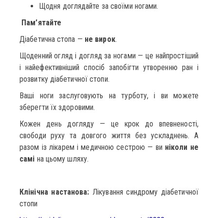
Щодня доглядайте за своїми ногами.
Пам’ятайте
Діабетична стопа —
не вирок
.
Щоденний огляд і догляд за ногами — це найпростіший
і найефективніший спосіб запобігти утворенню ран і
розвитку діабетичної стопи.
Ваші ноги заслуговують на турботу, і ви можете
зберегти їх здоровими.
Кожен день догляду — це крок до впевненості,
свободи руху та довгого життя без ускладнень. А
разом із лікарем і медичною сестрою — ви
ніколи не
самі
на цьому шляху.
Клінічна н
астанова:
Лікування синдрому діабетичної
стопи