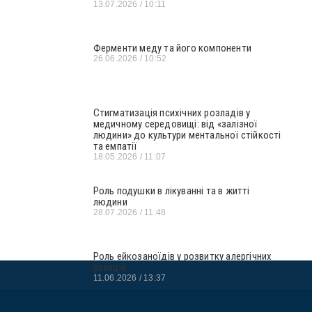
13.07.2026
10:11
Ферменти меду та його компоненти
26.06.2026
10:52
Стигматизація психічних розладів у
медичному середовищі: від «залізної
людини» до культури ментальної стійкості
та емпатії
18.05.2026
11:07
Роль подушки в лікуванні та в житті
людини
28.07.2026
11:48
Роль ейкозаноїдів у розвитку алергічних
реакцій
11.06.2026
13:37