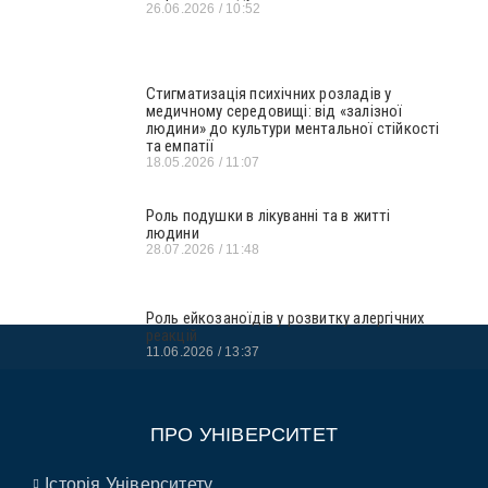
26.06.2026
10:52
Стигматизація психічних розладів у
медичному середовищі: від «залізної
людини» до культури ментальної стійкості
та емпатії
18.05.2026
11:07
Роль подушки в лікуванні та в житті
людини
28.07.2026
11:48
Роль ейкозаноїдів у розвитку алергічних
реакцій
11.06.2026
13:37
ПРО УНІВЕРСИТЕТ
Історія Університету