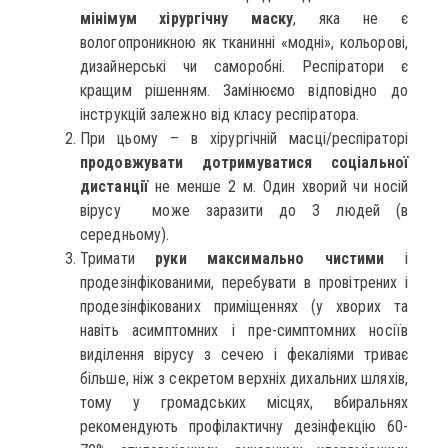
мінімум хірургічну маску
, яка не є
вологопроникною як тканинні «модні», кольорові,
дизайнерські чи саморобні. Респіратори є
кращим рішенням. Замінюємо відповідно до
інструкцій залежно від класу респіратора.
При цьому – в хірургічній масці/респіраторі
продовжувати дотримуватися соціальної
дистанції
не менше 2 м. Один хворий чи носій
вірусу може заразити до 3 людей (в
середньому).
Тримати
руки максимально чистими
і
продезінфікованими, перебувати в провітрених і
продезінфікованих приміщеннях (у хворих та
навіть асимптомних і пре-симптомних носіїв
виділення вірусу з сечею і фекаліями триває
більше, ніж з секретом верхніх дихальних шляхів,
тому у громадських місцях, вбиральнях
рекомендують профілактичну дезінфекцію 60-