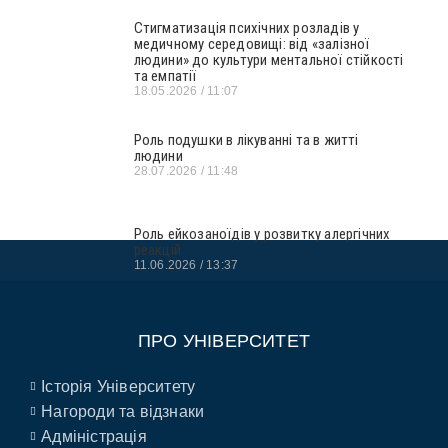
Стигматизація психічних розладів у
медичному середовищі: від «залізної
людини» до культури ментальної стійкості
та емпатії
18.05.2026
11:07
Роль подушки в лікуванні та в житті
людини
28.07.2026
11:48
Роль ейкозаноїдів у розвитку алергічних
реакцій
11.06.2026
13:37
ПРО УНІВЕРСИТЕТ
Історія Університету
Нагороди та відзнаки
Адміністрація