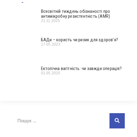
Всесвітній тиждень обізнаності про
антимікробну резистентність (AMR)
21.11.2025
БАДи – користь чи ризик для здоров’я?
17.05.2023
Ектопічна вагітність: чи завжди операція?
01.05.2025