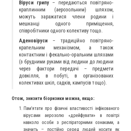
Віруси грипу
– передаються повітряно-
краплинним (аерозольним) шляхом,
можуть заражатися члени родини і
мешканці одного приміщення,
співробітники одного колективу тощо.
Аденовіруси
– традиційно повітряно-
крапельним механізмом, а також
контактним і фекально-оральним шляхами
(з брудними руками від людини до людини
через фактори передачі – предмети
довкілля, в побуті, в організованих
колективах шкіл, садків, кампусів тощо).
Отож, знизити біоризики можна, якщо:
Пам’ятати про фізичні властивості інфікованого
вірусами аерозолю «дрейфувати» в повітрі
навколо особи з респіраторними ознаками, а
значить – постійно серед людей носити як