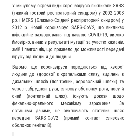
У минулому окремі види коронавірусів викликали SARS
(тяжкий гострий респіраторний синдром) у 2002-2003
рр. і MERS (Близько-Східний респіраторний синдром) у
2012 р. Новий коронавірус SARS-CoV2, що викликає
інфекційне захворювання під назвою COVID-19, високо
ймовірно, виник в результаті мутації за участю кажанів,
змій і панголінів, що призвело до можливості передачі
вірусу від людини до людини.
Відомо, що коронавіруси передаються від хворої
людини до здорової з крапельками слизу, виділень з
дихальних шляхів (повітряний, аерозольний шляхи) та
через забруднені руки, слизову оболонку рота, носу й
очей (контактний шлях), існують докази щодо
фекально-орального механізму зараження. За
останніми даними, не виключають статевий шлях
передачі SARS-CoV2 (прямий контакт слизових
оболонок геніталій).