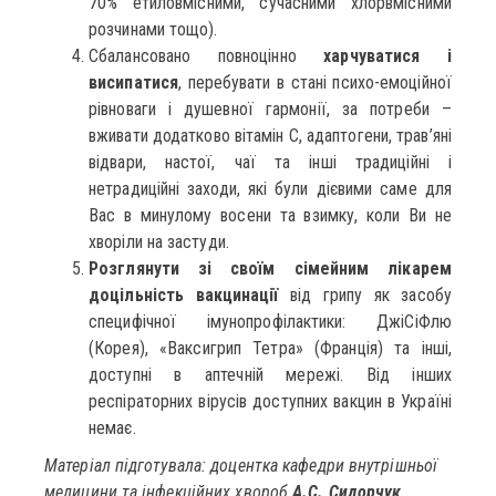
70% етиловмісними, сучасними хлорвмісними
розчинами тощо).
Сбалансовано повноцінно
харчуватися і
висипатися
, перебувати в стані психо-емоційної
рівноваги і душевної гармонії, за потреби –
вживати додатково вітамін С, адаптогени, трав’яні
відвари, настої, чаї та інші традиційні і
нетрадиційні заходи, які були дієвими саме для
Вас в минулому восени та взимку, коли Ви не
хворіли на застуди.
Розглянути зі своїм сімейним лікарем
доцільність вакцинації
від грипу як засобу
специфічної імунопрофілактики: ДжіСіФлю
(Корея), «Ваксигрип Тетра» (Франція) та інші,
доступні в аптечній мережі. Від інших
респіраторних вірусів доступних вакцин в Україні
немає.
Матеріал підготувала:
доцентка кафедри внутрішньої
медицини та інфекційних хвороб
А.С. Сидорчук