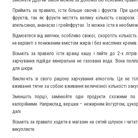
Прийміть за правило, їсти більше овочів і фруктів. При цьо
фруктів, так як фрукти містять велику кількість сахарози.
апельсинах, ананасах і грейпфрутах. Їх можна їсти в необмеже
Відмовтеся від випічки, особливо свіжої, скоротіть кількість
на варіанті з пониженим вмістом жирів і без масляних кремів.
Візьміть за правило їсти вранці кашу і пийте до 2-х літр
харчування підійде мінеральна не газована вода. Вона полі
для шкіри.
Виключіть зі свого раціону харчування алкоголь. Це не тіл
вживання тягне за собою вживання величезної кількості заку
Зменшіть порції, замінюйте одні продукти схожими по 
калорійними. Наприклад, вершки – нежирним йогуртом, цукор
далі.
Візьміть за правило ходити в магазин на ситий шлунок і читати
викупляєте.