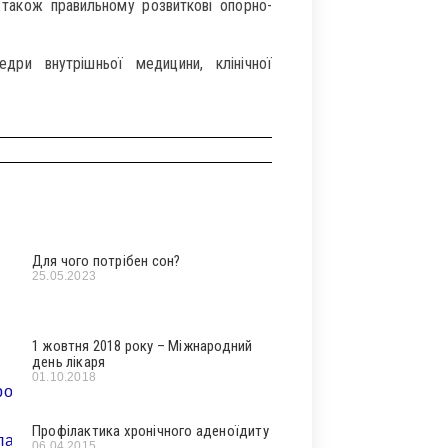
також правильному розвиткові опорно-
дри внутрішньої медицини, клінічної
Для чого потрібен сон?
25.05.2023
1 жовтня 2018 року – Міжнародний
день лікаря
01.10.2018
Профілактика хронічного аденоїдиту
06.04.2015