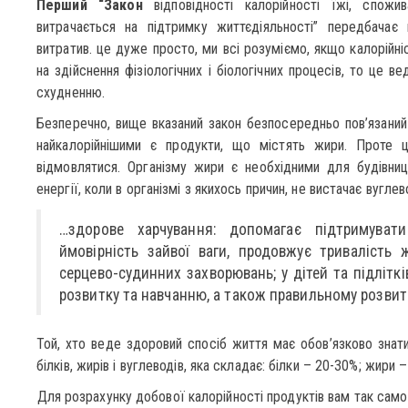
Перший “Закон
відповідності калорійності їжі, спожи
витрачається на підтримку життєдіяльності” передбачає 
витратив. це дуже просто, ми всі розуміємо, якщо калорійні
на здійснення фізіологічних і біологічних процесів, то це в
схудненню.
Безперечно, вище вказаний закон безпосередньо пов’язаний 
найкалорійнішими є продукти, що містять жири. Проте 
відмовлятися. Організму жири є необхідними для будівни
енергії, коли в організмі з якихось причин, не вистачає вуглев
…здорове харчування: допомагає підтримуват
ймовірність зайвої ваги, продовжує тривалість
серцево-судинних захворювань; у дітей та підлітк
розвитку та навчанню, а також правильному розвит
Той, хто веде здоровий спосіб життя має обов’язково знати
білків, жирів і вуглеводів, яка складає: білки – 20-30%; жири
Для розрахунку добової калорійності продуктів вам так само 