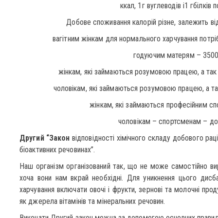
ккал, 1г вуглеводів і1 гбілків п
Добове споживання калорій різне, залежить від 
вагітним жінкам для нормального харчування потрі
годуючим матерям – 3500
жінкам, які займаються розумовою працею, а так
чоловікам, які займаються розумовою працею, а т
жінкам, які займаються професійним сп
чоловікам – спортсменам – до
Другий “Закон
відповідності хімічного складу добового рац
біоактивних речовинах”.
Наш організм організований так, що не може самостійно вир
хоча вони нам вкрай необхідні. Для уникнення цього дис
харчування включати овочі і фрукти, зернові та молочні про
як джерела вітамінів та мінеральних речовин.
Виконати Другий закон можна за допомогою основних правил,