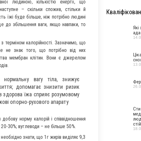
ваної людиною, кількістю енергії, що
наступне – скільки спожив, стільки й
Кваліфікован
сть їжі буде більше, ніж потрібно людині
еде до збільшення ваги, якщо навпаки, то
Які
ада
14.
з терміном калорійності. Зазначимо, що
це не знак того, що потрібно від них
Цік
цтва мембран клітин. Вони є джерелом
сно
13.
одів.
и нормальну вагу тіла, знижує
Фер
 життя; допомагає знизити ризик
26.
ів здорова їжа сприяє розумовому
кові опорно-рухового апарату
Сти
мед
 добову норму калорій і співвідношення
люд
стій
 – 20-30%; вуглеводи – не більше 50%.
18.
необхідно знати, що 1г жирів виділяє 9,3