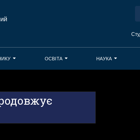
ний
Сту
НИКУ
ОСВІТА
НАУКА
продовжує