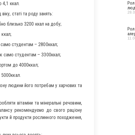
Рол
о 4,1 ккал.
люд
28.
віку, статі та роду занять:
бно близько 3200 ккал на добу;
Рол
але
 ккал;
11.
 само студентам – 2800ккал;
ак само студентам – 3300ккал;
ортом до 4000ккал;
 5000ккал.
іону людини його потребам у харчових та
обляти вітаміни та мінеральні речовини,
балансу рекомендуємо до свого раціону
дукти й продукти рослинного походження,
 яких всього десять: