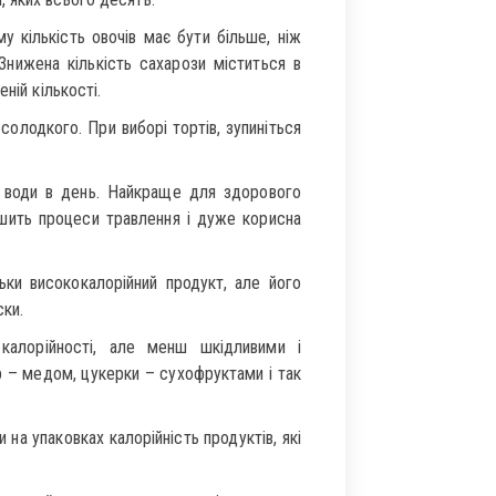
му кількість овочів має бути більше, ніж
 Знижена кількість сахарози міститься в
ній кількості.
 солодкого. При виборі тортів, зупиніться
ів води в день. Найкраще для здорового
пшить процеси травлення і дуже корисна
ьки висококалорійний продукт, але його
ски.
калорійності, але менш шкідливими і
 – медом, цукерки – сухофруктами і так
 на упаковках калорійність продуктів, які