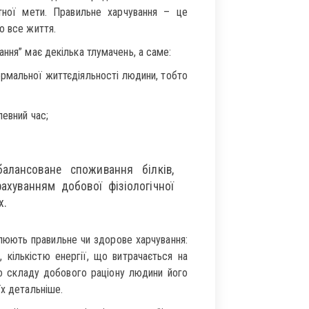
тної мети. Правильне харчування – це
о все життя.
ння” має декілька тлумачень, а саме:
нормальної життєдіяльності людини, тобто
певний час;
алансоване споживання білків,
урахуванням добової фізіологічної
х.
гулюють правильне чи здорове харчування:
, кількістю енергії, що витрачається на
ого складу добового раціону людини його
їх детальніше.