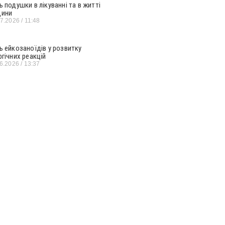
ь подушки в лікуванні та в житті
ини
07.2026
11:48
ь ейкозаноїдів у розвитку
ргічних реакцій
06.2026
13:37