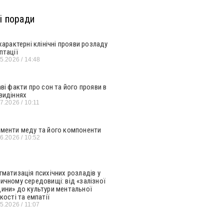
і поради
 характерні клінічні прояви розладу
птації
05.2026
14:48
аві факти про сон та його прояви в
видіннях
07.2026
10:11
менти меду та його компоненти
06.2026
10:52
гматизація психічних розладів у
ичному середовищі: від «залізної
ини» до культури ментальної
кості та емпатії
05.2026
11:07