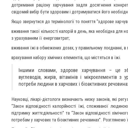
дотримання раціону харчування задля досягнення конкре
свідомий вибір бути здоровим і дотримуватися його необхідн
Якщо звернутися до термінології то поняття “здорове харчува
вживання такої кількості калорій в день, яка необхідна для 
з урахуванням її енерговитрат;
вживання їжі в обмежених дозах, у правильному поєднанні, в 
врахування набору хімічних елементів, що містяться в їжі.
Іншими словами, здорове харчування – це зб
вуглеводів, жирів, вітамінів і мікроелементів з 
потреби людини в харчових і біоактивних речовина
Науковці, лікарі-дієтологи визначають низку законів, які ре
“Закон відповідності калорійності їжі, споживаної людиною
підтримку життєдіяльності” та “Закон відповідності хімічн
потребам у харчових та біоактивних речовинах”. Розглянемо 