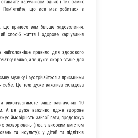
е ставайте заручником одних і тих самих
й. Пам’ятайте, що все має робитися з
о, що принесе вам більше задоволення.
вий спосіб життя і здорове харчування
е найголовніше правило для здорового
початку важко, але дуже скоро стане для
ємну музику і зустрічайтеся з приємними
ть себе. Це теж дуже важлива складова
та виконуватимете вище зазначених 10
им. А це дуже важливо, адже здорове
ижує ймовірність зайвої ваги, продовжує
них захворювань (їжа з високим вмістом
ань та інсульту); у дітей та підлітків