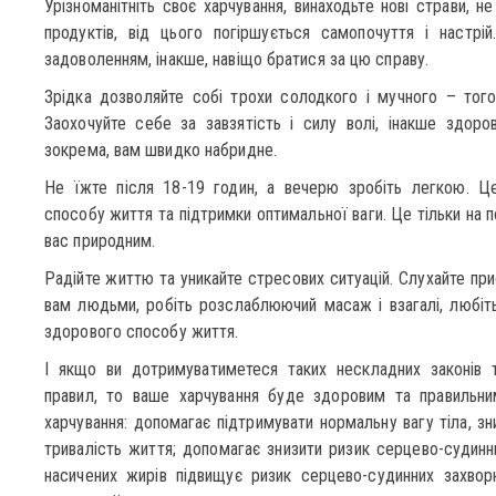
Урізноманітніть своє харчування, винаходьте нові страви, н
продуктів, від цього погіршується самопочуття і настрі
задоволенням, інакше, навіщо братися за цю справу.
Зрідка дозволяйте собі трохи солодкого і мучного – тог
Заохочуйте себе за завзятість і силу волі, інакше здоро
зокрема, вам швидко набридне.
Не їжте після 18-19 годин, а вечерю зробіть легкою. Ц
способу життя та підтримки оптимальної ваги. Це тільки на 
вас природним.
Радійте життю та уникайте стресових ситуацій. Слухайте при
вам людьми, робіть розслаблюючий масаж і взагалі, любі
здорового способу життя.
І якщо ви дотримуватиметеся таких нескладних законів 
правил, то ваше харчування буде здоровим та правильн
харчування: допомагає підтримувати нормальну вагу тіла, зн
тривалість життя; допомагає знизити ризик серцево-судин
насичених жирів підвищує ризик серцево-судинних захворюв