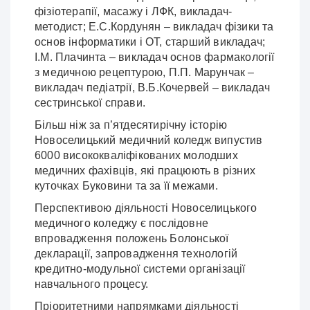
фізіотерапії, масажу і ЛФК, викладач-
методист; Е.С.Кордунян – викладач фізики та
основ інформатики і ОТ, старший викладач;
І.М. Плачинта – викладач основ фармакології
з медичною рецептурою, П.П. Марунчак –
викладач педіатрії, В.Б.Кочервей – викладач
сестринської справи.
Більш ніж за п’ятдесятирічну історію
Новоселицький медичний коледж випустив
6000 висококваліфікованих молодших
медичних фахівців, які працюють в різних
куточках Буковини та за її межами.
Перспективою діяльності Новоселицького
медичного коледжу є послідовне
впровадження положень Болонської
декларації, запровадження технологій
кредитно-модульної системи організації
навчального процесу.
Пріоритетними напрямками діяльності