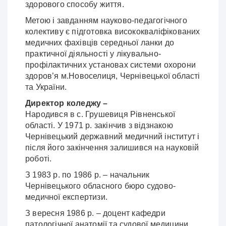
здорового способу життя.
Метою і завданням науково-педагогічного
колективу є підготовка висококваліфікованих
медичних фахівців середньої ланки до
практичної діяльності у лікувально-
профілактичних установах системи охорони
здоров’я м.Новоселиця, Чернівецької області
та України.
Директор коледжу –
Народився в с. Грушевиця Рівнен­ської
області. У 1971 р. закінчив з відзнакою
Чернівець­кий державний медичний інститут і
після його закінчення залишився на науковій
роботі.
З 1983 р. по 1986 р. – начальник
Чернівецького обласного бюро судово-
медичної експертизи.
З вересня 1986 р. – доцент кафедри
патологічної анатомії та судової медицини.