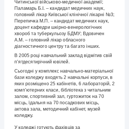
Читинської військово-медичної академії;
Паламарь Б.І. – кандидат медичних наук,
головний лікар Київської клінічної лікарні №3;
Перепичка М.П. – кандидат медичних наук,
доцент кафедри шкірно-венерологічних
хвороб та туберкульозу БДМУ; Вдовичен
А.М. – головний лікар обласного
діагностичного центру та багато інших.
В 2005 році навчальний заклад відмітив свій
п’ятдесятирічний ювілей.
Сьогодні у комплекс навчально-матеріальної
бази коледжу входять 2 навчальні корпуси, в
яких розміщено 25 кабінетів, 6 лабораторій, 2
комп’ютерних класи, бібліотека з читальним
залом, спортивний зал, гуртожиток на 70
місць, їдальня на 70 посадкових місць,
актова зала, методичний кабінет, музей
коледжу.
У коледжі готують фахівців за