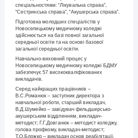
спеціальностями: “Лікувальна справа”,
“Сестринська справа”, “Акушерська справа”.
Підготовка молодших спеціалістів у
Новоселицькому медичному коледжі
здійснюється на базі повної загальної
середньої освіти та на основі базової
загальної середньої освіти.
Навчально-виховний процес у
Новоселицькому медичному коледжі БДМУ
забезпечує 57 висококваліфікованих
викладачів.
Серед найкращих працівників –
В.С.Романюк – заступник директора з
навчальної роботи, старший викладач,
В.Д.Шумейко – завідувач фельдшерсько-
акушерським відділенням, викладач-
методист; Г.Г.Довганюк – методист коледжу,
голова профкому, викладач-методист;
Т.О.Бложко – викладач основ реабілітації,