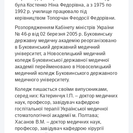
була Костенко Ніна Федорівна, а з 1975 по
1992 р. училище працювало під
керівництвом Топорчан Феодосії Федорівни.
Розпорядженням Кабінету міністрів України
№ 46-р від 02 березня 2005 р. Буковинську
державну медичну академію реорганізовано
в Буковинський державний медичний
університет, а Новоселицький медичний
коледж Буковинської державної медичної
академії перейменовано в Новоселицький
медичний коледж Буковинського державного
медичного університету.
Коледж пишається своїми випускниками,
серед них: Катеринчук І.П. – доктор медичних
наук, професор, завідувач кафедрою
госпітальної терапії Української медичної
стоматологічної академії м. Полтава;
Хасанов В.М. – доктор медичних наук,
професор, завідувач кафедрою хірургії