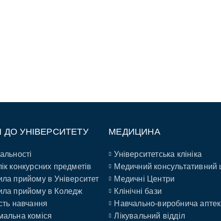
П ДО УНІВЕРСИТЕТУ
МЕДИЦИНА
альності
Університетська клініка
ік конкурсних предметів
Медичний консультативний 
ла прийому в Університет
Медичні Центри
ла прийому в Коледж
Клінічні бази
сть навчання
Навчально-виробнича аптек
альна коміся
Лікувальний відділ