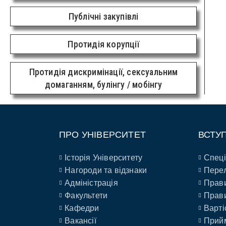
Публічні закупівлі
Протидія корупції
Протидія дискримінації, сексуальним
домаганням, булінгу / мобінгу
ПРО УНІВЕРСИТЕТ
ВСТУ
Історія Університету
Спеці
Нагороди та відзнаки
Перел
Адміністрація
Прави
Факультети
Прави
Кафедри
Варті
Вакансії
Прийм