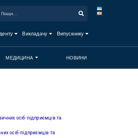
денту
Викладачу
Випускнику
МЕДИЦИНА
НОВИНИ
зичних осіб-підприємців та
них осіб-підприємців та