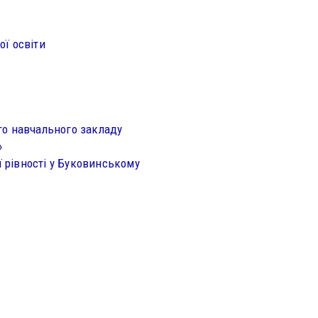
ї освіти
го навчального закладу
»
ї рівності у Буковинському