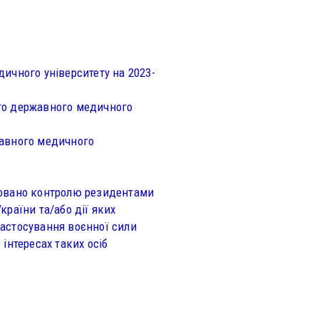
ичного університету на 2023-
го державного медичного
жавного медичного
ковано контролю резидентами
раїни та/або дії яких
астосування воєнної сили
 інтересах таких осіб