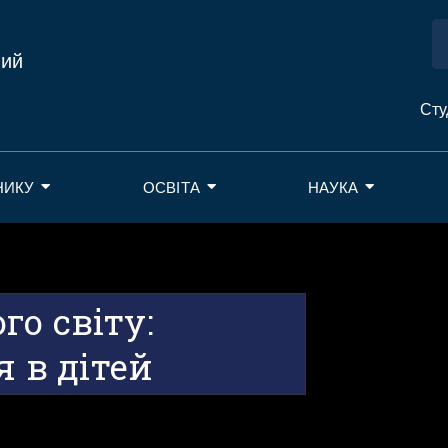
ний
Сту
НИКУ
ОСВІТА
НАУКА
о світу:
я в дітей