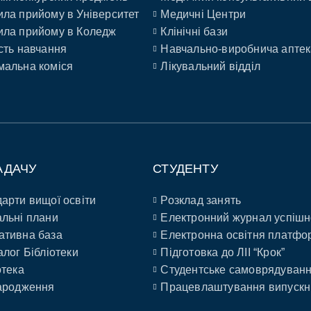
ла прийому в Університет
Медичні Центри
ла прийому в Коледж
Клінічні бази
сть навчання
Навчально-виробнича аптек
альна коміся
Лікувальний відділ
АДАЧУ
СТУДЕНТУ
арти вищої освіти
Розклад занять
льні плани
Електронний журнал успішн
ативна база
Електронна освітня платфо
алог Бібліотеки
Підготовка до ЛІІ “Крок”
отека
Студентське самоврядуван
ародження
Працевлаштування випускн