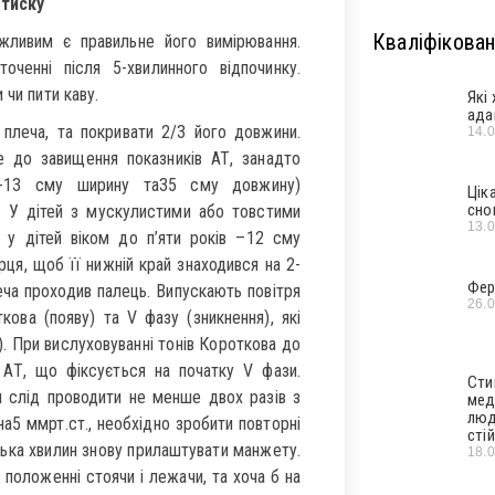
 тиску
Кваліфікован
ажливим є правильне його вимірювання.
ченні після 5-хвилинного відпочинку.
 чи пити каву.
Які
ада
леча, та покривати 2/3 його довжини.
14.
 до завищення показників АТ, занадто
2-13 сму ширину та35 сму довжину)
Цік
сно
. У дітей з мускулистими або товстими
13.
у дітей віком до п’яти років –12 сму
ця, щоб її нижній край знаходився на 2-
Фер
ча проходив палець. Випускають повітря
26.
ова (появу) та V фазу (зникнення), які
. При вислуховуванні тонів Короткова до
АТ, що фіксується на початку V фази.
Сти
 слід проводити не менше двох разів з
мед
люд
на5 ммрт.ст., необхідно зробити повторні
стій
ілька хвилин знову прилаштувати манжету.
18.
 положенні стоячи і лежачи, та хоча б на