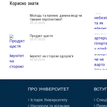
Корисно знати
Молодь та паління: данина моді чи
туманні перспективи?
20.11.2025
Продукт щастя
10.07.2015
Імунітет на сторожі здоров’я
02.03.2015
ПРО УНІВЕРСИТЕТ
ВСТУ
Історія Університету
Спеці
Нагороди та відзнаки
Перел