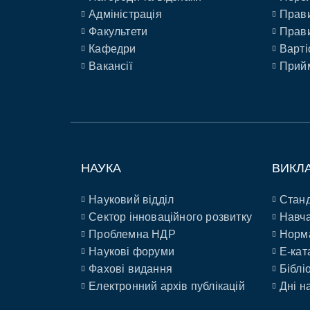
Адміністрація
Прави
Факультети
Прави
Кафедри
Варті
Вакансії
Прийм
НАУКА
ВИКЛ
Науковий відділ
Станд
Сектор інноваційного розвитку
Навча
Проблемна НДР
Норм
Наукові форуми
E-кат
Фахові видання
Біблі
Електронний архів публікацій
Дні н