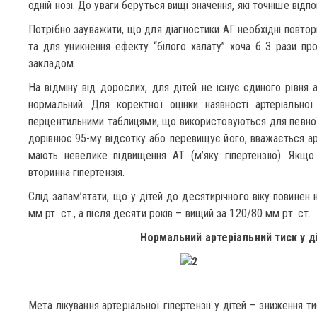
одній нозі. До уваги беруться вищі значення, які точніше від
Потрібно зауважити, що для діагностики АГ необхідні повтор
та для уникнення ефекту “білого халату” хоча б 3 рази пр
закладом.
На відміну від дорослих, для дітей не існує єдиного рівня 
нормальний. Для коректної оцінки наявності артеріальної
перцентильними таблицями, що використовуються для певної в
дорівнює 95-му відсотку або перевищує його, вважається арт
мають невелике підвищення АТ (м’яку гіпертензію). Якщо
вторинна гіпертензія.
Слід запам’ятати, що у дітей до десятирічного віку повине
мм рт. ст., а після десяти років – вищий за 120/80 мм рт. ст.
Нормальний артеріальний тиск у ді
Мета лікування артеріальної гіпертензії у дітей – зниження т