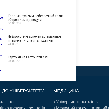
Коронавірус: чим небезпечний та як
вберегтись від недуги
30.01.2020
Нефрологічні аспекти артеріальної
гіпертензії у дітей та підлітків
24.05.2018
Варто чи не варто їсти суп
05.03.2014
П ДО УНІВЕРСИТЕТУ
МЕДИЦИНА
альності
Університетська клініка
ік конкурсних предметів
Медичний консультативний 