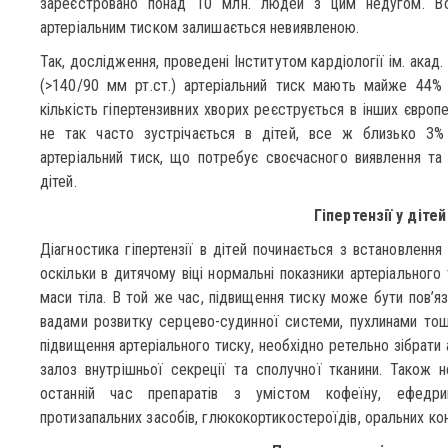
зареєстровано понад 10 млн. людей з цим недугом. Во
артеріальним тиском залишається невиявленою.
Так, дослідження, проведені Інститутом кардіології ім. акад
(>140/90 мм рт.ст.) артеріальний тиск мають майже 44%
кількість гіпертензивних хворих реєструється в інших європ
не так часто зустрічається в дітей, все ж близько 3% 
артеріальний тиск, що потребує своєчасного виявлення та лі
дітей.
Гіпертензії у дітей
Діагностика гіпертензії в дітей починається з встановлення
оскільки в дитячому віці нормальні показники артеріального т
маси тіла. В той же час, підвищення тиску може бути пов’я
вадами розвитку серцево-судинної системи, пухлинами тощ
підвищення артеріального тиску, необхідно ретельно зібрати
залоз внутрішньої секреції та сполучної тканини. Також 
останній час препаратів з умістом кофеїну, ефедри
протизапальних засобів, глюкокортикостероїдів, оральних кон