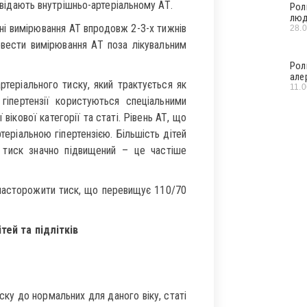
повідають внутрішньо-артеріальному АТ.
Рол
люд
ні вимірювання АТ впродовж 2-3-х тижнів
28.
овести вимірювання АТ поза лікувальним
Рол
але
артеріального тиску, який трактується як
11.
 гіпертензії користуються спеціальними
ікової категорії та статі. Рівень АТ, що
еріальною гіпертензією. Більшість дітей
 тиск значно підвищений – це частіше
н насторожити тиск, що перевищує 110/70
тей та підлітків
иску до нормальних для даного віку, статі