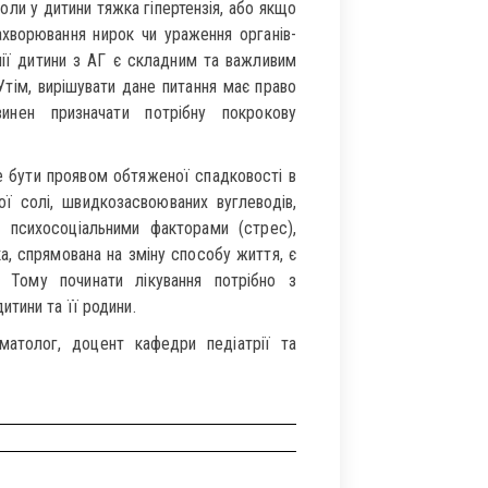
коли у дитини тяжка гіпертензія, або якщо
захворювання нирок чи ураження органів-
пії дитини з АГ є складним та важливим
 Утім, вирішувати дане питання має право
инен призначати потрібну покрокову
же бути проявом обтяженої спадковості в
ої солі, швидкозасвоюваних вуглеводів,
, психосоціальними факторами (стрес),
, спрямована на зміну способу життя, є
ї. Тому починати лікування потрібно з
тини та її родини.
вматолог, доцент кафедри педіатрії та