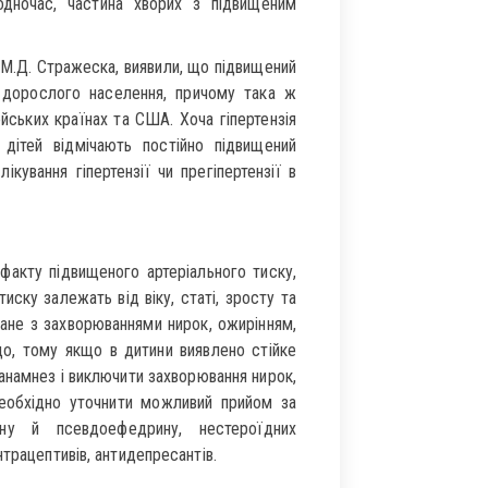
дночас, частина хворих з підвищеним
. М.Д. Стражеска, виявили, що підвищений
 дорослого населення, причому така ж
ейських країнах та США. Хоча гіпертензія
дітей відмічають постійно підвищений
кування гіпертензії чи прегіпертензії в
 факту підвищеного артеріального тиску,
иску залежать від віку, статі, зросту та
зане з захворюваннями нирок, ожирінням,
о, тому якщо в дитини виявлено стійке
 анамнез і виключити захворювання нирок,
необхідно уточнити можливий прийом за
ну й псевдоефедрину, нестероїдних
трацептивів, антидепресантів.