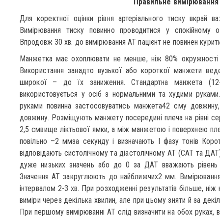
Правильне вимірювання
Для коректної оцінки рівня артеріального тиску вкрай в
Вимірювання тиску повинно проводитися у спокійному ото
Впродовж 30 хв. до вимірювання АТ пацієнт не повинен курити
Манжетка має охоплювати не менше, ніж 80% окружності п
Використання занадто вузької або короткої манжети веде
широкої – до їх заниження. Стандартна манжета (1
використовується у осіб з нормальними та худими руками
руками повинна застосовуватись манжета42 сму довжину, 
довжину. Розміщують манжету посередині плеча на рівні сер
2,5 смвище ліктьової ямки, а між манжетою і поверхнею пле
повільно –2 ммза секунду і визначають І фазу тонів Коротк
відповідають систолічному та діастолічному АТ (САТ та ДАТ)
дуже низьких значень або до 0 за ДАТ вважають рівень 
Значення АТ закруглюють до найближчих2 мм. Вимірювання
інтервалом 2-3 хв. При розходженні результатів більше, ніж 
виміри через декілька хвилин, але при цьому зняти й за дек
При першому вимірюванні АТ слід визначити на обох руках, в