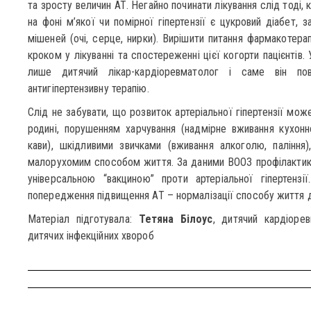
та зросту величин АТ. Негайно починати лікування слід тоді, 
на фоні м’якої чи помірної гіпертензії є цукровий діабет, 
мішеней (очі, серце, нирки). Вирішити питання фармакотера
кроком у лікуванні та спостереженні цієї когорти пацієнтів.
лише дитячий лікар-кардіоревматолог і саме він пов
антигіпертензивну терапію.
Слід не забувати, що розвиток артеріальної гіпертензії мо
родині, порушенням харчування (надмірне вживання кухонн
кави), шкідливими звичками (вживання алкоголю, паління)
малорухомим способом життя. За даними ВООЗ профілактика
універсальною “вакциною” проти артеріальної гіпертензі
попередження підвищення АТ – нормалізації способу життя ди
Матеріал підготувала:
Тетяна Білоус
, дитячий кардіоре
дитячих інфекційних хвороб