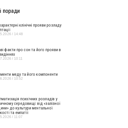
і поради
 характерні клінічні прояви розладу
птації
05.2026
14:48
аві факти про сон та його прояви в
видіннях
07.2026
10:11
менти меду та його компоненти
06.2026
10:52
гматизація психічних розладів у
ичному середовищі: від «залізної
ини» до культури ментальної
кості та емпатії
05.2026
11:07