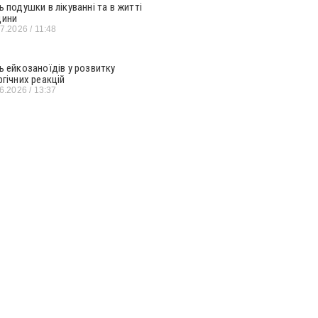
ь подушки в лікуванні та в житті
ини
07.2026
11:48
ь ейкозаноїдів у розвитку
ргічних реакцій
06.2026
13:37