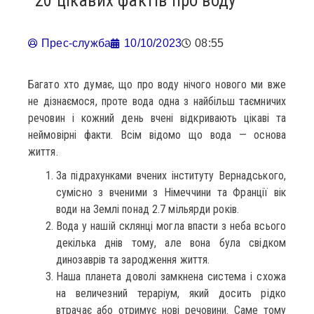
20 цікавих фактів про воду
Прес-служба
10/10/2023
08:55
Багато хто думає, що про воду нічого нового ми вже
не дізнаємося, проте вода одна з найбільш таємничих
речовин і кожний день вчені відкривають цікаві та
неймовірні факти. Всім відомо що вода — основа
життя.
За підрахунками вчених інституту Вернадського,
сумісно з вченими з Німеччини та Франції вік
води на Землі понад 2.7 мільярди років.
Вода у нашій склянці могла впасти з неба всього
декілька днів тому, але вона була свідком
динозаврів та зародження життя.
Наша планета доволі замкнена система і схожа
на величезний тераріум, який досить рідко
втрачає або отримує нові речовини. Саме тому