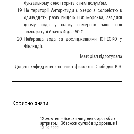
буквальному сенсі горить синім полум’ям.
На території Антарктиди є озеро з солоністю в
одинадцять разів вищою ніж морська, завдяки
цьому вода у ньому замерзає лише при
температурі близькій до -50 С.
Найкраща вода за дослідженнями ЮНЕСКО у
Фінляндії.
Матеріал підготувала
Доцент кафедри патологічної фізіології Слободян К.В.
Корисно знати
12 жовтня – Всесвітній день боротьби з
артритом. Збережи суглоби здоровими !
13.10.2022