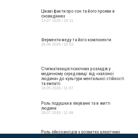
Цікаві факти про сон та його прояви в
сновидіннях
13.07.2026
10:11
Ферменти меду та його компоненти
26.06.2026
10:52
Стигматизація психічних розладів у
медичному середовищі: від «залізної
людини» до культури ментальної стійкості
та емпатії
18.05.2026
11:07
Роль подушки в лікуванні та в житті
людини
28.07.2026
11:48
Роль ейкозаноїдів у розвитку алергічних
реакцій