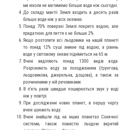
ми ніколи не матимемо більше води ніж сьогодні.
До складу мантії Землі входить в десять разів
більше води ніж у всіх океанах.
Понад 70% поверхні Землі покрито водою, але
придатною для пиття є не більше 2%.
Якщо розтопити всі льодовики на нашій планеті
то понад 12% суші зникне під водою, а рівень
води у світовому океані підніметься на 65 м.
Вчені виділяють понад 1300 видів води.
Розрізняють воду за походженням (ґрунтова,
льодовикова, джерельна, дощова), а також за
розчиненими у ній речовинами.
В п’ять разів швидше поширюється звук у воді
ніж у повітрі.
При дослідженні нових планет, в першу чергу
вчені шукають воду.
Вчені знайшли лід на інших планетах Сонячної
системи, також повністю льодом вкритий