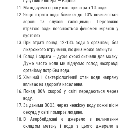
супутник Юпітера — Європа.
Ми відчуємо спрагу вже при втраті 1% води.
Якщо втрата води близька до 10% починаються
зорові та слухові галюцинації. Переважно
втратою води пояснюється феномен міражів у
пустелях.
При втраті понад 12-13% води в організмі, без
лікарського втручання, людина може загинути.
Голод і спрага — дуже схожі сигнали для мозку.
Дуже часто коли ми відчуємо голод насправді
організму потрібна вода.
Хімічний і бактеріологічний стан води напряму
впливає на здоров’я населення.
Понад 80% хвороб у світі передаються через
воду.
За даними ВООЗ, через неякісну воду кожні вісім
секунд у світі помирає людина.
В Азербайджані є джерело з величезним
складом метану і вода з цього джерела в