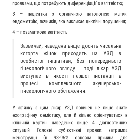
проявами, що потребують диференціації з вагітністю;
3 – пацієнтки з органічною патологією матки,
ендометрію, яєчників, яка викликає циклічні порушення;
4 – позаматкова вагітність
Зазвичай, наведена вище досить чисельна
когорта жінок приходить на УЗД з
особистої ініціативи, без попереднього
гінекологічного огляду. І тоді лікар УЗД
виступає в якості першої інстанції в
процесі комплексного акушерсько-
гінекологічного обстеження.
У зв’язку з цим лікар УЗД повинен не лише знати
ехографічну семіотику, але й вільно орієнтуватися в
клінічній картині наведених вище 4 діагностичних
ситуацій. Головні суб’єктивні прояви: затримка
менструації (в 93-96% основна причина для