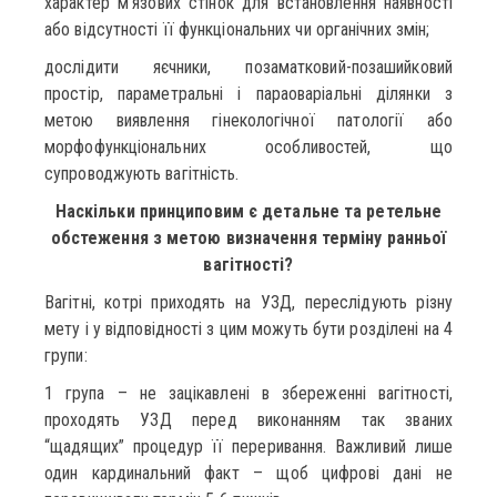
характер м’язових стінок для встановлення наявності
або відсутності її функціональних чи органічних змін;
дослідити яєчники, позаматковий-позашийковий
простір, параметральні і параоваріальні ділянки з
метою виявлення гінекологічної патології або
морфофункціональних особливостей, що
супроводжують вагітність.
Наскільки принциповим є детальне та ретельне
обстеження з метою визначення терміну ранньої
вагітності?
Вагітні, котрі приходять на УЗД, переслідують різну
мету і у відповідності з цим можуть бути розділені на 4
групи:
1 група – не зацікавлені в збереженні вагітності,
проходять УЗД перед виконанням так званих
“щадящих” процедур її переривання. Важливий лише
один кардинальний факт – щоб цифрові дані не