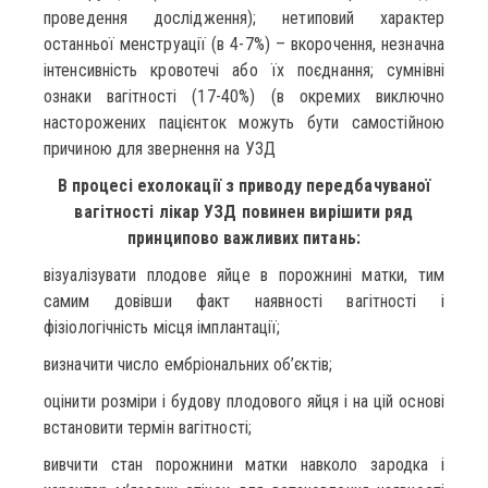
проведення дослідження); нетиповий характер
останньої менструації (в 4-7%) – вкорочення, незначна
інтенсивність кровотечі або їх поєднання; сумнівні
ознаки вагітності (17-40%) (в окремих виключно
насторожених пацієнток можуть бути самостійною
причиною для звернення на УЗД
В процесі ехолокації з приводу передбачуваної
вагітності лікар УЗД повинен вирішити ряд
принципово важливих питань:
візуалізувати плодове яйце в порожнині матки, тим
самим довівши факт наявності вагітності і
фізіологічність місця імплантації;
визначити число ембріональних об’єктів;
оцінити розміри і будову плодового яйця і на цій основі
встановити термін вагітності;
вивчити стан порожнини матки навколо зародка і