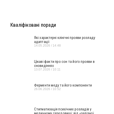
Кваліфіковані поради
Які характерні клінічні прояви розладу
адаптації
14.05.2026
14:48
Цікаві факти про сон та його прояви в
сновидіннях
13.07.2026
10:11
Ферменти меду та його компоненти
26.06.2026
10:52
Стигматизація психічних розладів у
медичному середовищі: від «залізної