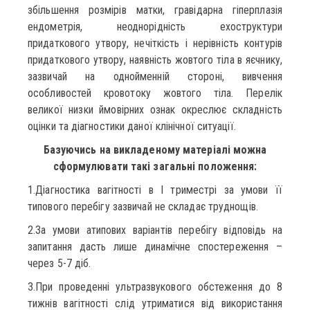
збільшення розмірів матки, гравідарна гіперплазія
ендометрія, неоднорідність ехоструктури
придаткового утвору, нечіткість і нерівність контурів
придаткового утвору, наявність жовтого тіла в яєчнику,
зазвичай на однойменній стороні, вивчення
особливостей кровотоку жовтого тіла. Перелік
великої низки ймовірних ознак окреслює складність
оцінки та діагностики даної клінічної ситуації.
Базуючись на викладеному матеріалі можна
сформулювати такі загальні положення:
1.Діагностика вагітності в І триместрі за умови її
типового перебігу зазвичай не складає труднощів.
2.За умови атипових варіантів перебігу відповідь на
запитання дасть лише динамічне спостереження –
через 5-7 діб.
3.При проведенні ультразвукового обстеження до 8
тижнів вагітності слід утриматися від використання