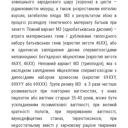
зовнішнього зародкового шару (хоріона) в цисти –
рідинновмістні міхурці, а також розростанням епітелію
ворсин, загибеллю плода. МЗ є результатом збою в
процесі розподілу генетичного матеріалу батьків при
зачатті. Повний варіант МЗ (однобатьківська дисомія) –
втрата материнських генів і дублюванні гаплоїдного
набору батьківських генів (каріотип зиготи 46ХХ), або
ж одночасне запліднення двома сперматозоїдами
неповноцінної без’ядерної яйцеклітини (каріотип зиготи
46XY, 46XX). Неповний варіант МЗ (триплоідія), яка є
наслідком запліднення яйцеклітини сперматозоїдом з
диплоїдним набором хромосом (каріотип 69XXY,
69XYY або 69ХХХ). Група ризику МЗ: в 3 рази частіше
розвивається при повторних вагітностіях, у юних
пацієнток або вагітних старше 35-40 років, може бути
ускладненням позаматкової вагітності, при великій
кратності пологів, при перериваннях вагітності,
імунодефіцитних станах, тиреотоксикозі, при
недостатньому вмісті у харчовому раціоні тваринних