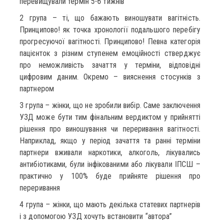
перевищували термін 5-6 тижнів
2 група – ті, що бажають виношувати вагітність.
Принципово! як точка хронології подальшого перебігу
прогресуючої вагітності. Принципово! Певна категорія
пацієнток з різним ступенем емоційності стверджує
про неможливість зачаття у терміни, відповідні
цифровим даним. Окремо – вияснення стосунків з
партнером
3 група – жінки, що не зробили вибір. Саме заключення
УЗД може бути тим фінальним вердиктом у прийнятті
рішення про виношування чи переривання вагітності.
Наприклад, якщо у період зачаття та ранні терміни
партнери вживали наркотики, алкоголь, лікувались
антибіотиками, були інфікованими або лікували ІПСШ –
практично у 100% буде прийняте рішення про
переривання
4 група – жінки, що мають декілька статевих партнерів
і з допомогою УЗД хочуть встановити “автора”