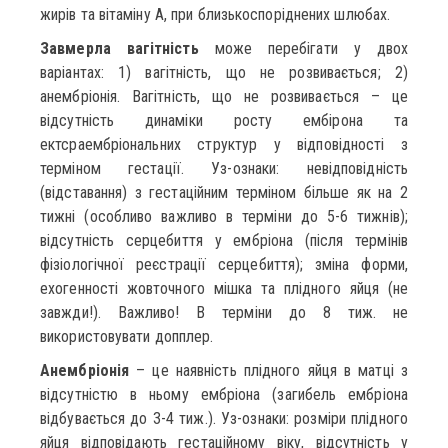
жирів та вітаміну А, при близькоспоріднених шлюбах.
Завмерла вагітність
може перебігати у двох
варіантах: 1) вагітність, що не розвивається; 2)
анембріонія. Вагітність, що не розвивається – це
відсутність динаміки росту ембірона та
ектсраембріональних структур у відповідності з
терміном гестації. Уз-ознаки: невідповідність
(відставання) з гестаційним терміном більше як на 2
тижні (особливо важливо в терміни до 5-6 тижнів);
відсутність серцебиття у ембріона (після термінів
фізіологічної реєстрації серцебиття); зміна форми,
ехогенності жовточного мішка та плідного яйця (не
завжди!). Важливо! В терміни до 8 тиж. не
використовувати допплер.
Анембріонія
– це наявність плідного яйця в матці з
відсутністю в ньому ембріона (загибель ембріона
відбувається до 3-4 тиж.). Уз-ознаки: розміри плідного
яйця відповідають гестаційному віку, відсутність у