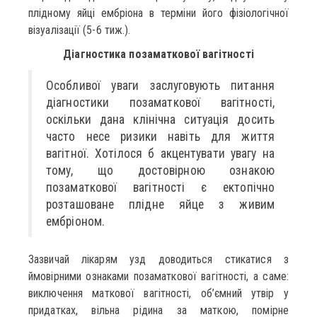
плідному яйці ембріона в терміни його фізіологічної
візуалізації (5-6 тиж.).
Діагностика позаматкової вагітності
Особливої уваги заслуговують питання
діагностики позаматкової вагітності,
оскільки дана клінічна ситуація досить
часто несе ризики навіть для життя
вагітної. Хотілося б акцентувати увагу на
тому, що достовірною ознакою
позаматкової вагітності є ектопічно
розташоване плідне яйце з живим
ембріоном.
Зазвичай лікарям узд доводиться стикатися з
ймовірними ознаками позаматкової вагітності, а саме:
виключення маткової вагітності, об’ємний утвір у
придатках, вільна рідина за маткою, помірне