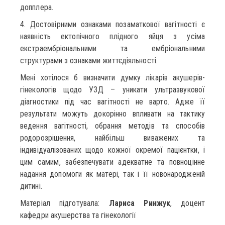
допплера.
4. Достовірними ознаками позаматкової вагітності є
наявність ектопічного плідного яйця з усіма
екстраембріональними та ембріональними
структурами з ознаками життєдіяльності.
Мені хотілося б визначити думку лікарів акушерів-
гінекологів щодо УЗД – уникати ультразвукової
діагностики під час вагітності не варто. Адже її
результати можуть докорінно впливати на тактику
ведення вагітності, обрання методів та способів
родорозрішення, найбільш виважених та
індивідуалізованих щодо кожної окремої пацієнтки, і
цим самим, забезпечувати адекватне та повноцінне
надання допомоги як матері, так і її новонародженій
дитині.
Матеріал підготувала:
Лариса Ринжук
, доцент
кафедри акушерства та гінекології