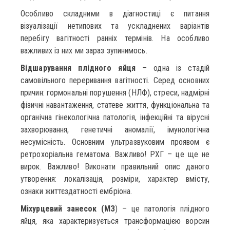
Особливо складними в діагностиці є питання
візуалізації нетипових та ускладнених варіантів
перебігу вагітності ранніх термінів. На особливо
важливих із них ми зараз зупинимось.
Відшарування плідного яйця
– одна із стадій
самовільного переривання вагітності. Серед основних
причин: гормональні порушення (НЛФ), стреси, надмірні
фізичні навантаження, статеве життя, функціональна та
органічна гінекологічна патологія, інфекційні та вірусні
захворювання, генетичні аномалії, імунологічна
несумісність. Основним ультразвуковим проявом є
ретрохоріальна гематома. Важливо! РХГ – це ще не
вирок. Важливо! Виконати правильний опис даного
утворення: локалізація, розміри, характер вмісту,
ознаки життєздатності ембріона.
Міхурцевий занесок (МЗ
) – це патологія плідного
яйця, яка характеризується трансформацією ворсин