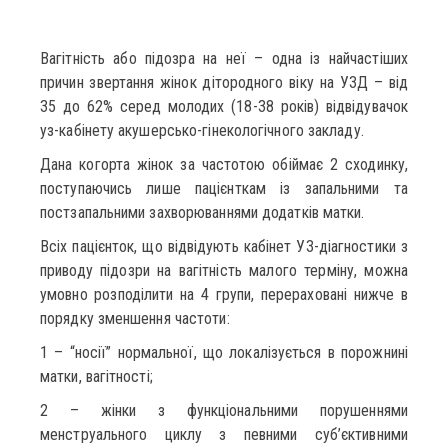
Вагітність або підозра на неї – одна із найчастіших
причин звертання жінок дітородного віку на УЗД – від
35 до 62% серед молодих (18-38 років) відвідувачок
уз-кабінету акушерсько-гінекологічного закладу.
Дана когорта жінок за частотою обіймає 2 сходинку,
поступаючись лише пацієнткам із запальними та
постзапальними захворюваннями додатків матки.
Всіх пацієнток, що відвідують кабінет УЗ-діагностики з
приводу підозри на вагітність малого терміну, можна
умовно розподілити на 4 групи, перераховані нижче в
порядку зменшення частоти:
1 – “носії” нормальної, що локалізується в порожнині
матки, вагітності;
2 – жінки з функціональними порушеннями
менструального циклу з певними суб’єктивними