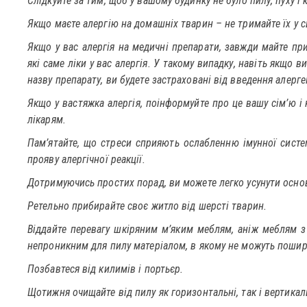
Слідкуйте за тим, щоб у вашому будинку не було пилу, пуху і 
Якщо маєте алергію на домашніх тварин – не тримайте їх у с
Якщо у вас алергія на медичні препарати, завжди майте при 
які саме ліки у вас алергія. У такому випадку, навіть якщо 
назву препарату, ви будете застраховані від введення алерге
Якщо у вастяжка алергія, поінформуйте про це вашу сім’ю і 
лікарям.
Пам’ятайте, що стреси сприяють ослабленню імунної систем
прояву алергічної реакції.
Дотримуючись простих порад, ви можете легко усунути основн
Ретельно прибирайте своє житло від шерсті тварин.
Віддайте перевагу шкіряним м’яким меблям, аніж меблям з
непроникним для пилу матеріалом, в якому не можуть пошир
Позбавтеся від килимів і портьєр.
Щотижня очищайте від пилу як горизонтальні, так і вертикал