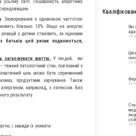
 усьому світі. Поширеність алергічних
м середовищем.
Кваліфікован
в
. Захворювання з однаковою частотою
тановить близько 10%. Якщо на алергію
Які
ада
 реакцій у дитини становить, за оцінками
14.
ох батьків цей ризик подвоюється,
Цік
сно
ь загрожувати життю.
У людей, які
13.
 тяжкий патологічний стан, пов’язаний з
філактичний шок може бути спричинений
Фер
 комах, продуктами харчування. Також
26.
 алергеном, наприклад, з латексом. Без
ного результату.
Сти
мед
люд
стій
18.
гію, і завжди їх уникати.