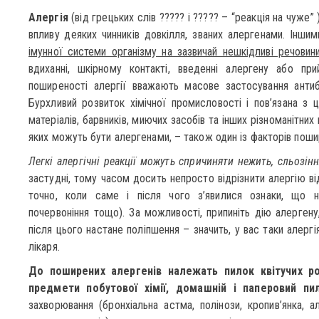
Алергія
(від грецьких слів ????? і ????? – “реакція на чуже”
впливу деяких чинників довкілля, званих алергенами. Інши
імунної системи організму на зазвичай нешкідливі речовини
вдиханні, шкірному контакті, введенні алергену або п
поширеності алергії вважають масове застосування антибі
Бурхливий розвиток хімічної промисловості і пов’язана з ц
матеріалів, барвників, миючих засобів та інших різноманітних
яких можуть бути алергенами, – також один із факторів поши
Легкі алергічні реакції можуть cпричиняти нежить, сльозін
застудні, тому часом досить непросто відрізнити алергію ві
точно, коли саме і після чого з’явилися ознаки, що н
почервоніння тощо). За можливості, припиніть дію алергену
після цього настане поліпшення – значить, у вас таки алерг
лікаря.
До поширених алергенів належать пилок квітучих ро
предмети побутової хімії, домашній і паперовий пи
захворювання (бронхіальна астма, полінози, кропив’янка, а