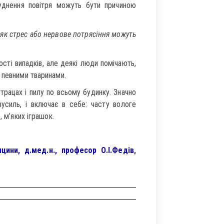
уднення повітря можуть бути причиною
, як стрес або нервове потрясіння можуть
сті випадків, але деякі люди помічають,
 певними тваринами.
трацах і пилу по всьому будинку. Значно
усиль, і включає в себе: часту вологе
, м’яких іграшок.
цини, д.мед.н., професор О.І.Федів
,