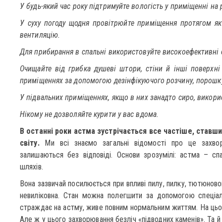
У будь-який час року підтримуйте вологість у приміщенні на 
У суху погоду щодня провітрюйте приміщення протягом як
вентиляцію.
Для прибирання в спальні використовуйте високоефективні с
Очищайте від грибка душеві штори, стіни й інші поверхні 
приміщеннях за допомогою дезінфікуючого розчину, порошку
У підвальних приміщеннях, якщо в них занадто сиро, викори
Нікому не дозволяйте курити у вас вдома.
В останні роки астма зустрічається все частіше, ставш
світу.
Ми всі знаємо загальні відомості про це захвор
залишаються без відповіді. Основи зрозумілі: астма – сп
шляхів.
Вона зазвичай посилюється при впливі пилу, пилку, тютюново
невиліковна. Стан можна полегшити за допомогою спеціаль
страждає на астму, живе повним нормальним життям. На цьом
Але ж у цього захворювання безліч «підводних каменів». Та 