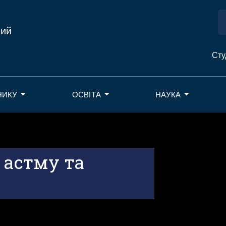
ний
Сту
НИКУ
ОСВІТА
НАУКА
 астму та