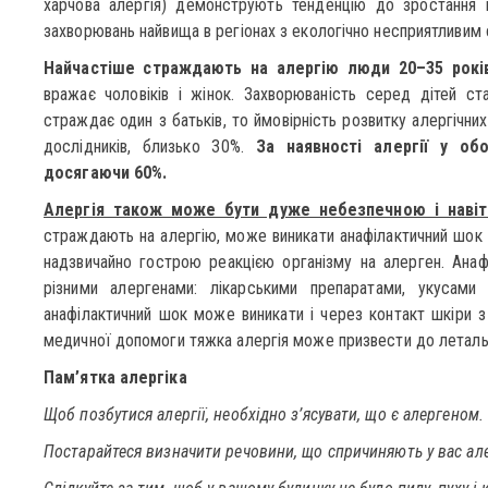
харчова алергія) демонструють тенденцію до зростання в
захворювань найвища в регіонах з екологічно несприятливи
Найчастіше страждають на алергію люди 20–35 рокі
вражає чоловіків і жінок. Захворюваність серед дітей с
страждає один з батьків, то ймовірність розвитку алергічних
дослідників, близько 30%.
За наявності алергії у об
досягаючи 60%.
Алергія також може бути дуже небезпечною і навіт
страждають на алергію, може виникати анафілактичний шок –
надзвичайно гострою реакцією організму на алерген. Ана
різними алергенами: лікарськими препаратами, укусами
анафілактичний шок може виникати і через контакт шкіри з
медичної допомоги тяжка алергія може призвести до леталь
Пам’ятка алергіка
Щоб позбутися алергії, необхідно з’ясувати, що є алергеном.
Постарайтеся визначити речовини, що спричиняють у вас алер