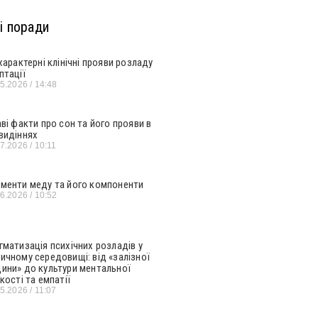
і поради
 характерні клінічні прояви розладу
птації
05.2026
14:48
аві факти про сон та його прояви в
видіннях
07.2026
10:11
менти меду та його компоненти
06.2026
10:52
гматизація психічних розладів у
ичному середовищі: від «залізної
ини» до культури ментальної
кості та емпатії
05.2026
11:07