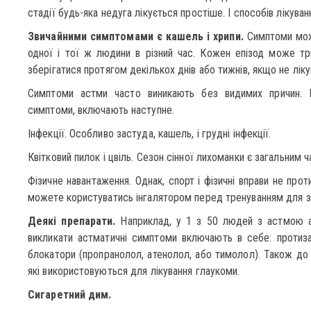
стадії будь-яка недуга лікується простіше. І способів лікуван
Звичайними симптомами є кашель і хрипи.
Симптоми можу
одної і тої ж людини в різний час. Кожен епізод може тр
зберігатися протягом декількох днів або тижнів, якщо не ліку
Симптоми астми часто виникають без видимих причин. Р
симптоми, включають наступне.
Інфекції. Особливо застуда, кашель, і грудні інфекції.
Квітковий пилок і цвіль. Сезон сінної лихоманки є загальним 
Фізичне навантаження. Однак, спорт і фізичні вправи не проти
можете користуватись інгалятором перед тренуванням для за
Деякі препарати.
Наприклад, у 1 з 50 людей з астмою але
викликати астматичні симптоми включають в себе: протизап
блокатори (пропранолол, атенолол, або тимолол). Також до б
які використовуються для лікування глаукоми.
Сигаретний дим.