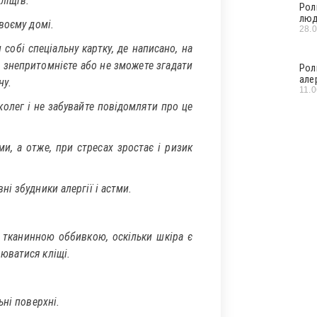
кліщів.
Рол
люд
воєму домі.
28.
собі спеціальну картку, де написано, на
ви знепритомнієте або не зможете згадати
Рол
але
ну.
11.
колег і не забувайте повідомляти про це
и, а отже, при стресах зростає і ризик
і збудники алергії і астми.
 тканинною оббивкою, оскільки шкіра є
юватися кліщі.
ьні поверхні.