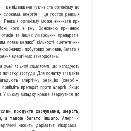
 ) – це підвищена чутливість організму до
ми словами,
алергія – це гостра реакція
.
Реакція організму може виникати при
рийомі його в їжу. Основною причиною
отиків та інших лікарських препаратів.
им поява великої кількості синтетичних
 виробничих і побутових речовин, багато з
рення алергічних захворювань.
ня очей та інші симптоми
, що нагадують
д початку застуди. Для початку згадайте
агадують алергічну реакцію (свербіж,
, прийміть препарат проти алергії. Якщо
ія. У цьому випадку краще звернутися до
слин, продукти харчування, шерсть,
л, а також багато іншого.
Алергічні
лергічний нежить, дерматит, лікарська і