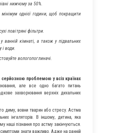
рівні нижчому за 50%.
 мінімум однієї години, щоб покращити
ухі повітряні фільтри.
у ванній кімнаті, а також у підвальних
 і води.
стовуйте вологопоглиначі.
и серйозною проблемою у всіх країнах
ювання, але все одно багато питань
адкове захворювання верхніх дихальних
го диму, вовни тварин або стресу. Астма
них інгаляторів. В іншому, дитина, яка
у наші пізнання про астму закінчуються.
й симптоми знати важливо. Адже на ранній