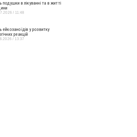
ь подушки в лікуванні та в житті
ини
07.2026
11:48
ь ейкозаноїдів у розвитку
ргічних реакцій
06.2026
13:37