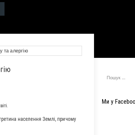
ргію
Ми у Facebo
іті.
третина населення Землі, причому