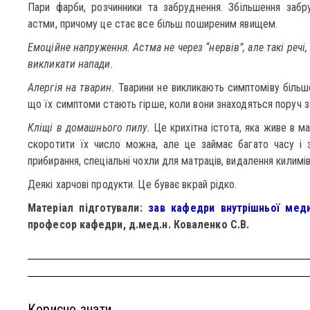
Пари фарби, розчинники та забруднення. Збільшення забр
астми, причому це стає все більш поширеним явищем.
Емоційне напруження. Астма не через “нервів”, але такі речі
викликати напади.
Алергія на тварин.
Тварини не викликають симптоміву більшо
що їх симптоми стають гірше, коли вони знаходяться поруч з
Кліщі в домашнього пилу.
Це крихітна істота, яка живе в ма
скоротити їх число можна, але це займає багато часу і з
прибирання, спеціальні чохли для матраців, видалення килимів
Деякі харчові продукти. Це буває вкрай рідко.
Матеріал підготували:
зав кафедри внутрішньої меди
професор кафедри, д.мед.н. Коваленко С.В.
Корисно знати