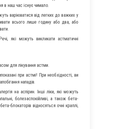
ня в наш час існує чимало.
ть варіюватися від легких до важких у
ивати всього лише годину або два, або
вати.
ечі, які можуть викликати астматичні
часом для лікування астми.
показані при астмі! При необхідності, ви
побігання нападів.
ргія на аспірин. Інші ліки, які можуть
альні, болезаспокійливі, а також бета-
ета-блокаторів відносяться очні краплі,