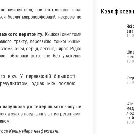
не виявляється, при гастроскопії іноді
Кваліфікован
ься безліч мікроперфорацій, некрозів по
Які
ада
 важкого перитоніту.
Кишкові симптоми
14.
вного тракту, переважно тонкої кишки.
теми, очей, серця, легенів, нирок. Рідко
Цік
ової оболонки рота, але без ураження
сно
13.
го віку. У переважній більшості
Фер
26.
 результатом, однак між появою
Сти
о папульоза до теперішнього часу не
мед
люд
их дозах в поєднанні з антиагрегантами:
стій
ином.
18.
госа-Кельмейера неефективні.