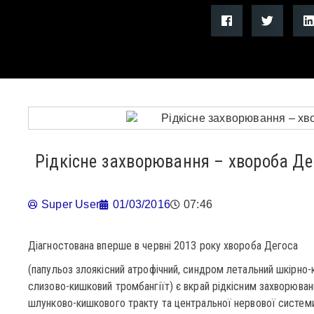
Рідкісне захворювання – хвороба Де
Super User
01/03/2016
07:46
Діагностована вперше в червні 2013 року хвороба Дегоса
(папульоз злоякісний атрофічний, синдром летальний шкірно-
слизово-кишковий тромбангіїт) є вкрай рідкісним захворюван
шлунково-кишкового тракту та центральної нервової системи