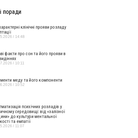
і поради
 характерні клінічні прояви розладу
птації
05.2026
14:48
аві факти про сон та його прояви в
видіннях
07.2026
10:11
менти меду та його компоненти
06.2026
10:52
гматизація психічних розладів у
ичному середовищі: від «залізної
ини» до культури ментальної
кості та емпатії
05.2026
11:07