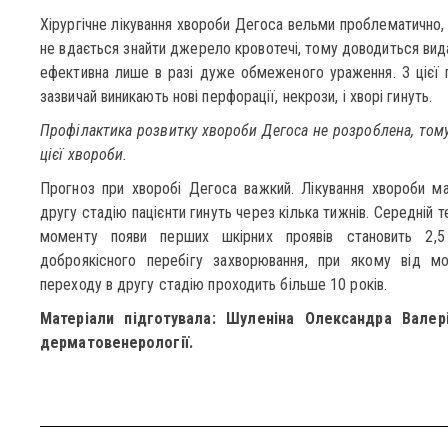
Хірургічне лікування хвороби Дегоса вельми проблематично, т
не вдається знайти джерело кровотечі, тому доводиться вида
ефективна лише в разі дуже обмеженого ураження. З цієї п
зазвичай виникають нові перфорації, некрози, і хворі гинуть.
Профілактика розвитку хвороби Дегоса не розроблена, том
цієї хвороби.
Прогноз при хворобі Дегоса важкий. Лікування хвороби м
другу стадію пацієнти гинуть через кілька тижнів. Середній 
моменту появи перших шкірних проявів становить 2,5
доброякісного перебігу захворювання, при якому від м
переходу в другу стадію проходить більше 10 років.
Матеріали підготувала: Шуленіна Олександра Валері
дерматовенерології.