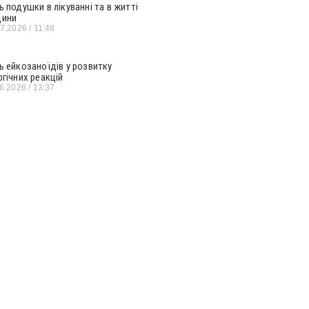
ь подушки в лікуванні та в житті
ини
07.2026
11:48
ь ейкозаноїдів у розвитку
ргічних реакцій
06.2026
13:37