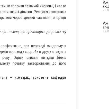
Рол
ак як прориви зазвичай численні, і часто
люд
28.
ляти значні ділянки. Резекція кишківника
ричини через деякий час після операції
Рол
але
11.
у що неясно, що призводить до розвитку
алоефективно, при переході синдрому в
термін переходу хвороби в другу стадію з
 року. Однак описані випадки більш
оменту початку захворювання до його
ївна – к.мед.н., асистент кафедри