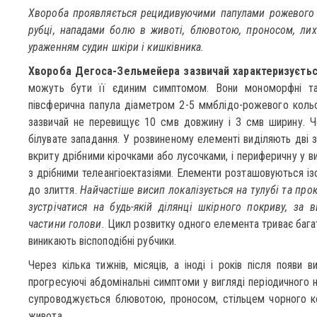
Хвороба проявляється рецидивуючими папулами рожевого к
рубці, нападами болю в животі, блювотою, проносом, лих
ураженням судин шкіри і кишківника.
Хвороба Дегоса-Зельмейера зазвичай характеризуєть
можуть бути її єдиним симптомом. Вони мономорфні та 
півсферична папула діаметром 2-5 ммблідо-рожевого кольо
зазвичай не перевищує 10 смв довжину і 3 смв ширину. Чер
білувате западання. У розвиненому елементі виділяють дві з
вкриту дрібними кірочками або лусочками, і периферичну у в
з дрібними телеангіоектазіями. Елементи розташовуються із
до злиття.
Найчастіше висип локалізується на тулубі та про
зустрічатися на будь-якій ділянці шкірного покриву, за 
частини голови.
Цикл розвитку одного елемента триває багат
виникають віспоподібні рубчики.
Через кілька тижнів, місяців, а іноді і років після появи
прогресуючі абдомінальні симптоми у вигляді періодичного 
супроводжується блювотою, проносом, стільцем чорного к
живота.