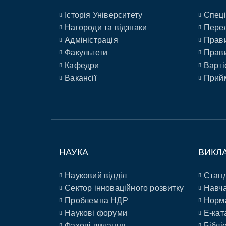
Історія Університету
Спеці
Нагороди та відзнаки
Перел
Адміністрація
Прави
Факультети
Прави
Кафедри
Варті
Вакансії
Прийм
НАУКА
ВИКЛ
Науковий відділ
Станд
Сектор інноваційного розвитку
Навча
Проблемна НДР
Норм
Наукові форуми
E-кат
Фахові видання
Біблі