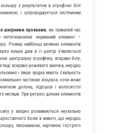
ольору з результатом в атрофічні білі
оманкою, і супроводжується системним
ся шкірними проявами
, які тривалий час
патогномонічні: первинний елемент –
ру. Розмір найбільш великих елементів
ез кілька днів в її центрі з’являється
они: центральну атрофічну, яскраво-білу,
игляді яскраво-рожевого віночка, нерідко
ольовано і лише зрідка мають схильність
ксимальних частинах кінцівок, хоча можє
винятком долонь, підошов і волосистої
о місяців. При регресі деяких елементів
 висипу у хворих розвиваються неухильно
наростаючого болю в животі, що нерідко
ольору, лихоманкою, картиною гострого