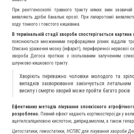
При рентгеноскопії травного тракту ніяких змін зазвичай 
виявляють дрібні банальні ерозії. При лапаротомії виявляєт
ходу тонкого і товстого кишківнка.
В термінальній стадії хвороби спостерігається картина
пояснюються множинними перфораціями різних відділів тра
Описано ураження мозку (інфаркт), периферичної нервової сис
хвороба Дегоса протікає з ізольованим залученням слиз
шлунково-кишкового тракту.
Хворіють переважно чоловіки молодого та зріло
випадків захворювання закінчується летальним
висипу і смертю хворий може пройти багато років
Ефективних методів лікування злоякісного атрофічног
розроблено.
Певний ефект надають кортикостероїди у велик
ацетилсаліциловою кислотою, дипіридамолом, а також гепар
Цитостатики, гемостатики, НСПВС для лікування хвороби Де