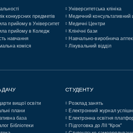
альності
Університетська клініка
ік конкурсних предметів
Медичний консультативний 
ла прийому в Університет
Медичні Центри
ла прийому в Коледж
Клінічні бази
сть навчання
Навчально-виробнича аптек
альна коміся
Лікувальний відділ
АДАЧУ
СТУДЕНТУ
арти вищої освіти
Розклад занять
льні плани
Електронний журнал успішн
ативна база
Електронна освітня платфо
алог Бібліотеки
Підготовка до ЛІІ “Крок”
отека
Студентське самоврядуван