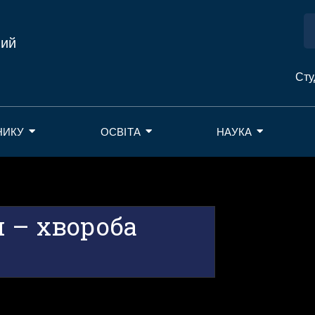
ний
Сту
НИКУ
ОСВІТА
НАУКА
 – хвороба