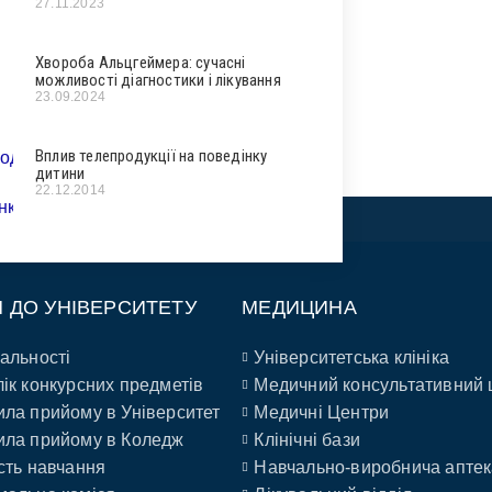
27.11.2023
Хвороба Альцгеймера: сучасні
можливості діагностики і лікування
23.09.2024
Вплив телепродукції на поведінку
дитини
22.12.2014
П ДО УНІВЕРСИТЕТУ
МЕДИЦИНА
альності
Університетська клініка
ік конкурсних предметів
Медичний консультативний 
ла прийому в Університет
Медичні Центри
ла прийому в Коледж
Клінічні бази
сть навчання
Навчально-виробнича аптек