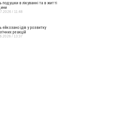
ь подушки в лікуванні та в житті
ини
07.2026
11:48
ь ейкозаноїдів у розвитку
ргічних реакцій
06.2026
13:37