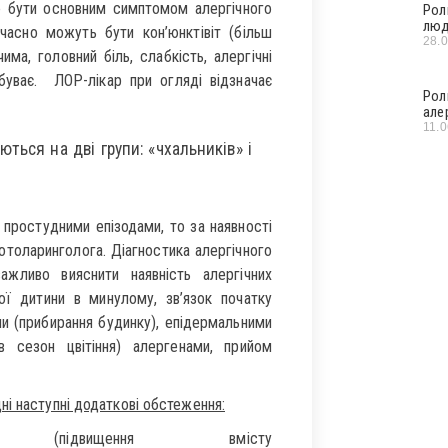
е бути основним симптомом алергічного
Рол
люд
часно можуть бути кон’юнктівіт (більш
28.
има, головний біль, слабкість, алергічні
буває. ЛОР-лікар при огляді відзначає
Рол
але
11.
ться на дві групи: «чхальників» і
 простудними епізодами, то за наявності
 отоларинголога. Діагностика алергічного
ажливо вияснити наявність алергічних
мої дитини в минулому, зв’язок початку
и (прибирання будинку), епідермальними
в сезон цвітіння) алергенами, прийом
і наступні додаткові обстеження:
вищення вмісту