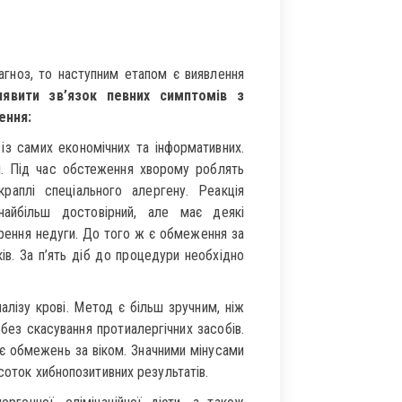
);
gE загальний).
гноз, то наступним етапом є виявлення
иявити зв’язок певних симптомів з
ення:
із самих економічних та інформативних.
і. Під час обстеження хворому роблять
краплі спеціального алергену. Реакція
найбільш достовірний, але має деякі
ення недуги. До того ж є обмеження за
в. За п’ять діб до процедури необхідно
алізу крові. Метод є більш зручним, ніж
 без скасування протиалергічних засобів.
є обмежень за віком. Значними мінусами
соток хибнопозитивних результатів.