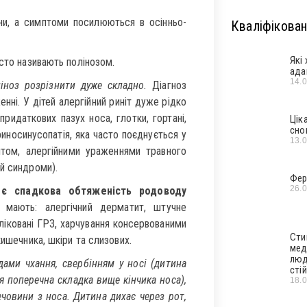
ени, а симптоми посилюються в осінньо-
Кваліфікован
Які
сто називають полінозом.
ада
14.
іноз розрізнити дуже складно.
Діагноз
ні. У дітей алергійний риніт дуже рідко
идаткових пазух носа, глотки, гортані,
Цік
сно
риносинусопатія, яка часто поєднується у
13.
итом, алергійними ураженнями травного
й синдроми).
Фер
26.
 є спадкова обтяженість родоводу
мають: алергічний дерматит, штучне
 ліковані ГРЗ, харчування консервованими
Сти
кишечника, шкіри та слизових.
мед
люд
дами чхання, свербінням у носі (дитина
стій
ся поперечна складка вище кінчика носа),
18.
човини з носа. Дитина дихає через рот,