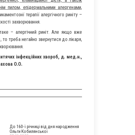
ергенної, елімінаційної дієти, а також
тнім пилом, епідермальними алергенами,
каментознї терапії алергічного риніту –
жкості захворювання.
таке – алергічний риніт. Але якщо вже
 то треба негайно звернутися до лікаря,
ахворювання.
итячих інфекційних хвороб, д. мед.н.,
ахова О.О.
До 160-ї річниці від дня народження
Ольги Кобилянської