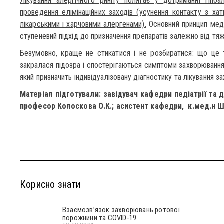
Лікування алергічного риніту полягає у дотриманні гіпоал
проведення елімінаційних заходів (усунення контакту з ха
лікарськими і харчовими алергенами).
Основний принцип меди
ступеневий підхід до призначення препаратів залежно від тя
Безумовно, краще не стикатися і не розбиратися: що це 
закралася підозра і спостерігаються симптоми захворювання,
який призначить індивідуалізовану діагностику та лікування з
Матеріал підготували: завідувач кафедри педіатрії та д
професор Колоскова О.К.; асистент кафедри, к.мед.н Ш
Корисно знати
Взаємозв’язок захворювань ротової
порожнини та COVID-19