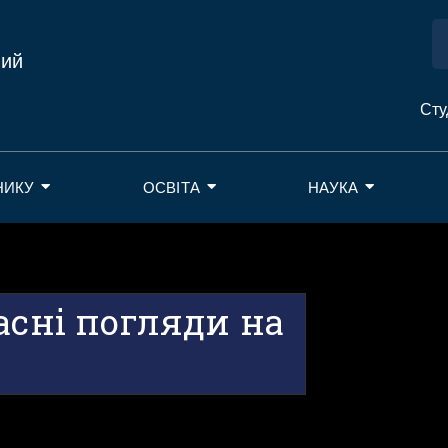
ний
Сту
НИКУ
ОСВІТА
НАУКА
асні погляди на