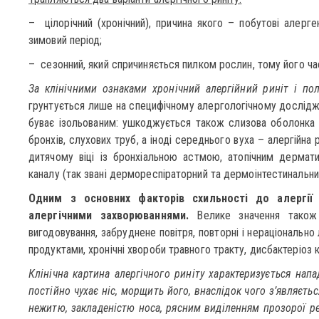
– цілорічний (хронічний), причина якого – побутові алерг
зимовий період;
– сезонний, який спричиняється пилком рослин, тому його ча
За клінічними ознаками хронічний алергійний риніт і пол
грунтується лише на специфічному алергологічному досліджен
буває ізольованим: ушкоджується також слизова оболонка пр
бронхів, слухових труб, а іноді середнього вуха – алергійна 
дитячому віці із бронхіальною астмою, атопічним дермат
каналу (так звані дермореспіраторний та дермоінтестинальни
Одним з основних факторів схильності до алергії
алергічними захворюваннями.
Велике значення також 
вигодовування, забруднене повітря, повторні і нераціонально
продуктами, хронічні хвороби травного тракту, дисбактеріоз 
Клінічна картина алергічного риніту характеризується напа
постійно чухає ніс, морщить його, внаслідок чого з’являєть
нежитю, закладеністю носа, рясним виділенням прозорої ре