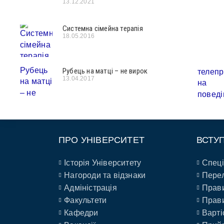
13.12.2021
Системна сімейна терапія
18.05.2016
Рубець на матці – не вирок
13.04.2017
ПРО УНІВЕРСИТЕТ
ВСТУ
Історія Університету
Спеці
Нагороди та відзнаки
Перел
Адміністрація
Прави
Факультети
Прави
Кафедри
Варті