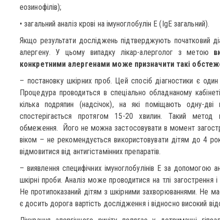
еозинофілів
• загальний аналіз крові на імуноглобулін Е (I
Якщо результати досліджень підтверджують початковий діа
алергену. У цьому випадку лікар-алерголог з метою
в
конкретними алергенами може призначити такі обстеж
– постановку шкірних проб. Цей спосіб діагностики є один 
Процедура проводиться в спеціально обладнаному кабінет
кілька подряпин (надсічок), на які поміщають одну-дві 
спостерігається протягом 15-20 хвилин. Такий метод 
обмеження. Його не можна застосовувати в момент загостр
віком – не рекомендується використовувати дітям до 4 рокі
відмовитися від антигістамінних препаратів.
– виявлення специфічних імуноглобулінів Е за допомогою ан
шкірні проби. Аналіз може проводитися на тлі загострення і
Не протипоказаний дітям з шкірними захворюваннями. Не ма
є досить дорога вартість дослідження і відносно високий від