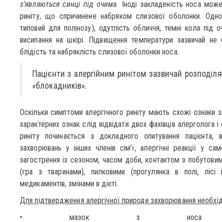
з’являються синці під очима.
Іноді закладеність носа мож
риніту, що спричинене набряком слизової оболонки. Одно
типовий для полінозу), одутлість обличчя, темні кола під оч
висипання на шкірі. Підвищення температури зазвичай не 
блідість та набряклість слизової оболонки носа.
Пацієнти з алергійним ринітом зазвичай розподіляю
«блокадників».
Оскільки симптоми алергічного риніту мають схожі ознаки з
характерних ознак слід відвідати двох фахівців алерголога і
риніту починається з докладного опитування пацієнта, в
захворювань у інших членів сім’ї, алергічні реакції у са
загострення із сезоном, часом доби, контактом з побутовим
(гра з тваринами), пилковими (прогулянка в полі, лісі 
медикаментів, змінами в дієті.
Для підтвердження алергічної природи захворювання необхідн
• мазок з носа (під