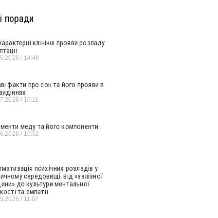
і поради
 характерні клінічні прояви розладу
птації
05.2026
14:48
аві факти про сон та його прояви в
видіннях
07.2026
10:11
менти меду та його компоненти
06.2026
10:52
гматизація психічних розладів у
ичному середовищі: від «залізної
ини» до культури ментальної
кості та емпатії
05.2026
11:07