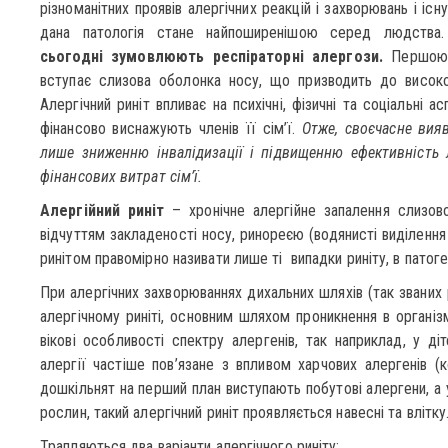
різноманітних проявів алергічних реакцій і захворювань і іс
дана патологія стане найпоширенішою серед людств
сьогодні зумовлюють респіраторні алергози.
Першою в
вступає слизова оболонка носу, що призводить до високої
Алергічний риніт впливає на психічні, фізичні та соціальні 
фінансово виснажують членів її сім’ї.
Отже, своєчасне вия
лише зниженню інвалідизації і підвищенню ефективність 
фінансових витрат сім’ї.
Алергійний риніт
– хронічне алергійне запалення слизов
відчуттям закладеності носу, ринореєю (водянисті виділення
ринітом правомірно називати лише ті випадки риніту, в патоге
При алергічних захворюваннях дихальних шляхів (так званих р
алергічному риніті, основним шляхом проникнення в організм
вікові особливості спектру алергенів, так наприклад, у ді
алергії частіше пов’язане з впливом харчових алергенів (к
дошкільнят на перший план виступають побутові алергени, а 
рослин, такий алергічний риніт проявляється навесні та влітку
Трапляються два варіанти алергічного риніту: