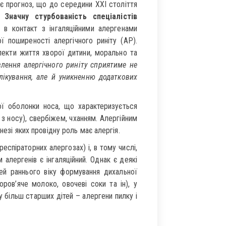
нує прогноз, що до середини XXI століття
а.
Значну стурбованість спеціалістів
 контакт з інгаляційними алергенами
 поширеності алергічного риніту (АР).
аспекти життя хворої дитини, морально та
влення алергічного риніту сприятиме не
лікування, але й уникненню додаткових
ої оболонки носа, що характеризується
 з носу), свербіжем, чханням. Алергійним
незі яких провідну роль має алергія.
еспіраторних алергозах) і, в тому числі,
 алергенів є інгаляційний. Однак є деякі
тей раннього віку формування дихальної
оров’яче молоко, овочеві соки та ін), у
у більш старших дітей – алергени пилку і
.