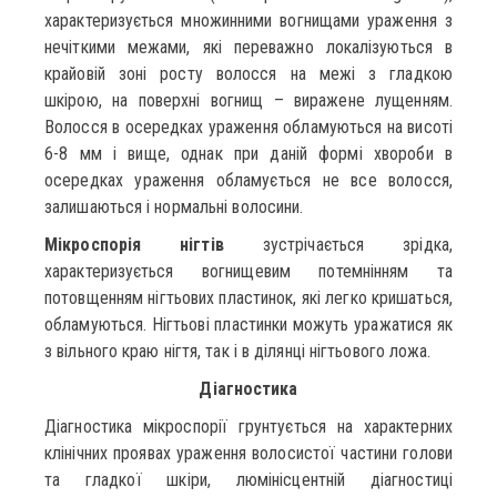
характеризується множинними вогнищами ураження з
нечіткими межами, які переважно локалізуються в
крайовій зоні росту волосся на межі з гладкою
шкірою, на поверхні вогнищ – виражене лущенням.
Волосся в осередках ураження обламуються на висоті
6-8 мм і вище, однак при даній формі хвороби в
осередках ураження обламується не все волосся,
залишаються і нормальні волосини.
Мікроспорія нігтів
зустрічається зрідка,
характеризується вогнищевим потемнінням та
потовщенням нігтьових пластинок, які легко кришаться,
обламуються. Нігтьові пластинки можуть уражатися як
з вільного краю нігтя, так і в ділянці нігтьового ложа.
Діагностика
Діагностика мікроспорії грунтується на характерних
клінічних проявах ураження волосистої частини голови
та гладкої шкіри, люмінісцентній діагностиці