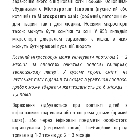
зараження якого є інфіковані коти і собаки. Основними
збудниками є
Microsporum lanosum
(пухнастий або
котячий) та
Microsporum canis
(собачий), патогенні як
для тварин, так і для людини. Носіями мікроспорії
також можуть бути хом’яки та коні. У 85% випадків
мікроспорії джерелом зараження є кішки, в яких
можуть бути уражені вуса, вії, шерсть.
Котячий мікроспорум може вегетувати протягом 1 – 2
місяців на овочевих очистках, вологих ганчірках,
зволоженому папері. У сухому грунті, смітті, на
часточках пилу підвалів та сходах в ураженому волоссі
грибок може зберігати життєздатність до 6 місяців –
1,5 років.
Зараження відбувається при контакті дітей з
інфікованими тваринами або з хворими дітьми (прямий
шлях), або через інфіковані предмети особистого
користування (непрямий шлях). Інкубаційний період
триває від 1-2 тижнів до 2 – 3 місяців.