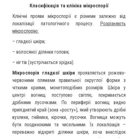
Класифікація та клініка мікроспорії
Клінічні прояви мікроспорії є різними залежно від
локалізації патологічного процесу.
Розрізняють
мікроспорію:
– гладкої шкіри;
– волосяної ділянки голови;
– нігтів (зустрічається зрідка).
Мікроспорія гладкої шкіри
проявляється рожево-
червоними плямами правильної округлої форми з
чіткими краями, монетоподібних розмірів. Шкіра у
центрі вогнищ поступово світліє, покривається
дрібними лусочками. По периферії вогнищ видно
припіднятий край (зона «росту»), який утворюють дрібні
вузлики, гнійники, кірочки, лусочки. Вогнища можуть
бути поодинокими та чисельними. Їх локалізація –
переважно відкриті ділянки шкіри, хоча внаслідок