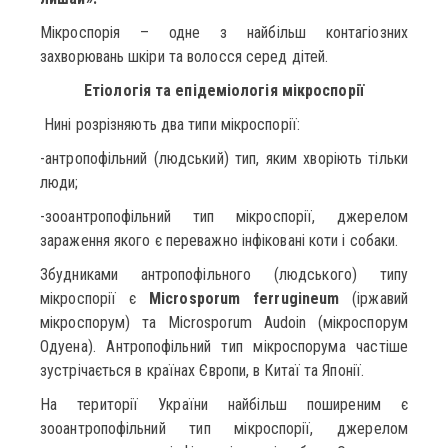
Мікроспорія – одне з найбільш контагіозних
захворювань шкіри та волосся серед дітей.
Етіологія та епідеміологія мікроспорії
Нині розрізняють два типи мікроспорії:
-антропофільний (людський) тип, яким хворіють тільки
люди;
-зооантропофільний тип мікроспорії, джерелом
зараження якого є переважно інфіковані коти і собаки.
Збудниками антропофільного (людського) типу
мікроспорії є
Microsporum ferrugineum
(іржавий
мікроспорум) та Мicrosporum Audoin (мікроспорум
Одуена). Антропофільний тип мікроспорума частіше
зустрічається в країнах Європи, в Китаї та Японії.
На території України найбільш поширеним є
зооантропофільний тип мікроспорії, джерелом