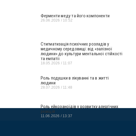
Ферменти меду та його компоненти
26.06.2026
10:52
Стигматизація психічних розладів у
медичному середовищі: від «залізної
людини» до культури ментальної стійкості
та емпатії
18.05.2026
11:07
Роль подушки в лікуванні та в житті
людини
28.07.2026
11:48
Роль ейкозаноїдів у розвитку алергічних
реакцій
11.06.2026
13:37