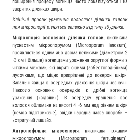
поширення процесу вогнища часто локалізуються і на
закритих ділянках шкіри.
Клінічні прояви ураження волосяної ділянки голови
при мікроспорії різняться залежно від типу збудника.
Мікроспорія волосяної ділянки голови
, викликана
пухнастим мікроспорумом (Microsporum lanosum),
проявляється одним або двома великими (діаметром 2
-3 см і більше) вогнищами ураження округлої форми з
чіткими межами, які вкриті сірими (азбестоподібними)
лусочками, що міцно прикріплені до поверхні шкіри.
Запальні явища в осередках ураження шкіри незначні.
Навколо основних осередків є дрібні вогнища
ураження («відсіви»). В осередку ураження все
волосся обламане на висоті 4 -6 мм над рівнем шкіри
(немов підстрижене), звідки народна назва хвороби –
«стригучий лишай».
Антропофільна мікроспорія
, викликана іржавим
мікроспорумом (Microsporum ferrugineum),