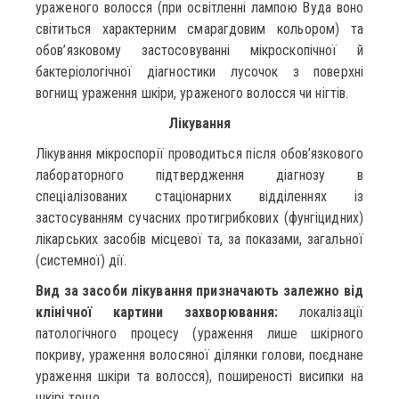
ураженого волосся (при освітленні лампою Вуда воно
світиться характерним смарагдовим кольором) та
обов’язковому застосовуванні мікроскопічної й
бактеріологічної діагностики лусочок з поверхні
вогнищ ураження шкіри, ураженого волосся чи нігтів.
Лікування
Лікування мікроспорії проводиться після обов’язкового
лабораторного підтвердження діагнозу в
спеціалізованих стаціонарних відділеннях із
застосуванням сучасних протигрибкових (фунгіцидних)
лікарських засобів місцевої та, за показами, загальної
(системної) дії.
Вид за засоби лікування призначають залежно від
клінічної картини захворювання:
локалізації
патологічного процесу (ураження лише шкірного
покриву, ураження волосяної ділянки голови, поєднане
ураження шкіри та волосся), поширеності висипки на
шкірі тощо.