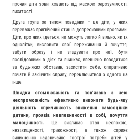
прояви діти зовні ховають під маскою зарозумілості,
пихатості.
Друга група за типом поведінки – це діти, у яких
переважає пригнічений стан із депресивними проявами.
Діти, про яких ідеться, не можуть легко й вільно, як їх
однолітки, висловити свої переживання й почуття,
забути образу і не згадувати про неї, бути
послідовними в діях та вчинках, впевнено поводитися
за будь-яких обставин, захистити себе, оперативно
почати й закінчити справу, переключитися з одного на
інше.
Швидка стомлюваність та пов’язана з нею
неспроможність ефективно виконати будь-яку
діяльність спричинюють зниження самооцінки
дитини, проявів невпевненості в собі, почуття
малоцінності.
Це викликає стан неспокою,
незахищеності, тривожності, а також сприяє
виникненню надзвичайно гострої потреби дітей у