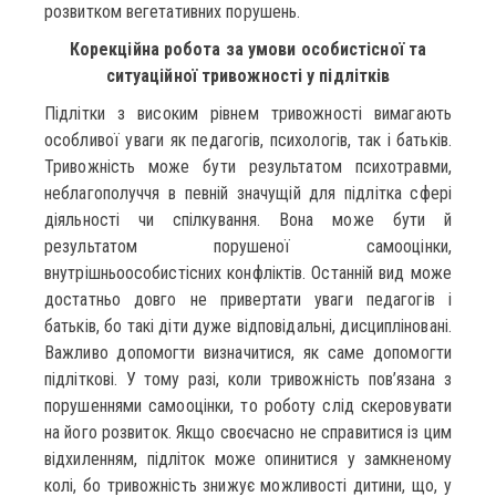
розвитком вегетативних порушень.
Корекційна робота за умови особистісної та
ситуаційної тривожності у підлітків
Підлітки з високим рівнем тривожності вимагають
особливої уваги як педагогів, психологів, так і батьків.
Тривожність може бути результатом психотравми,
неблагополуччя в певній значущій для підлітка сфері
діяльності чи спілкування. Вона може бути й
результатом порушеної самооцінки,
внутрішньоособистісних конфліктів. Останній вид може
достатньо довго не привертати уваги педагогів і
батьків, бо такі діти дуже відповідальні, дисципліновані.
Важливо допомогти визначитися, як саме допомогти
підліткові. У тому разі, коли тривожність пов’язана з
порушеннями самооцінки, то роботу слід скеровувати
на його розвиток. Якщо своєчасно не справитися із цим
відхиленням, підліток може опинитися у замкненому
колі, бо тривожність знижує можливості дитини, що, у