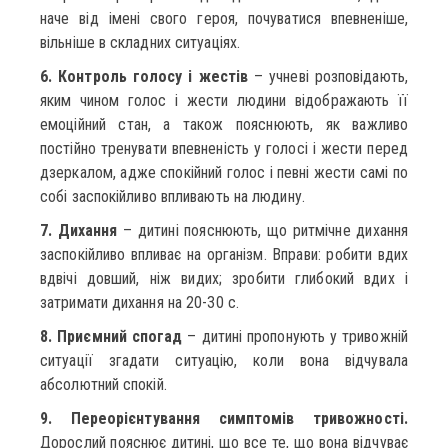
наче від імені свого героя, почуватися впевненіше,
вільніше в складних ситуаціях.
6. Контроль голосу і жестів
– учневі розповідають,
яким чином голос і жести людини відображають її
емоційний стан, а також пояснюють, як важливо
постійно тренувати впевненість у голосі і жести перед
дзеркалом, адже спокійний голос і певні жести самі по
собі заспокійливо впливають на людину.
7. Дихання
– дитині пояснюють, що ритмічне дихання
заспокійливо впливає на організм. Вправи: робити вдих
вдвічі довший, ніж видих; зробити глибокий вдих і
затримати дихання на 20-30 с.
8. Приємний спогад
– дитині пропонують у тривожній
ситуації згадати ситуацію, коли вона відчувала
абсолютний спокій.
9. Переорієнтування симптомів тривожності.
Дорослий пояснює дитині, що все те, що вона відчуває