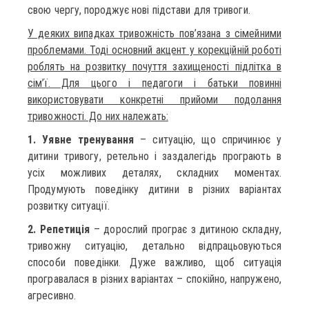
свою чергу, породжує нові підстави для тривоги.
У деяких випадках тривожність пов’язана з сімейними
проблемами. Тоді основний акцент у корекційній роботі
роблять на розвитку почуття захищеності підлітка в
сім’ї. Для цього і педагоги і батьки повинні
використовувати конкретні прийоми подолання
тривожності. До них належать:
1. Уявне тренування
– ситуацію, що спричинює у
дитини тривогу, ретельно і заздалегідь програють в
усіх можливих деталях, складних моментах.
Продумують поведінку дитини в різних варіантах
розвитку ситуації.
2. Репетиція
– дорослий програє з дитиною складну,
тривожну ситуацію, детально відпрацьовуються
способи поведінки. Дуже важливо, щоб ситуація
програвалася в різних варіантах – спокійно, напружено,
агресивно.