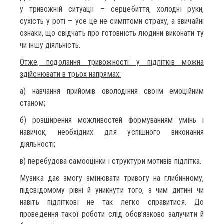
у тривожній ситуації – серцебиття, холодні руки,
сухість у роті – усе це не симптоми страху, а звичайні
ознаки, що свідчать про готовність людини виконати ту
чи іншу діяльність.
Отже, подолання тривожності у підлітків можна
здійснювати в трьох напрямах:
а) навчання прийомів оволодіння своїм емоційним
станом;
б) розширення можливостей формуванням умінь і
навичок, необхідних для успішного виконання
діяльності;
в) перебудова самооцінки і структури мотивів підлітка.
Музика дає змогу змінювати тривогу на глибинному,
підсвідомому рівні й уникнути того, з чим дитині чи
навіть підліткові не так легко справитися. До
проведення такої роботи слід обов’язково залучити й