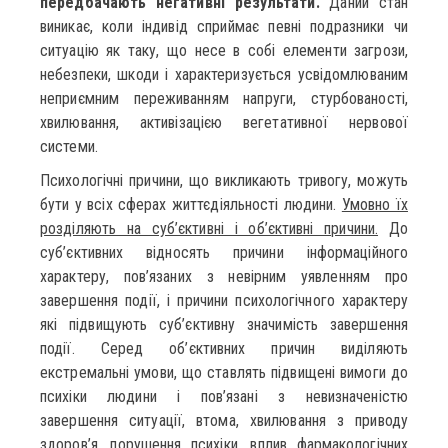
передбачають негативні результати.
Даний стан
виникає, коли індивід сприймає певні подразники чи
ситуацію як таку, що несе в собі елементи загрози,
небезпеки, шкоди і характеризується усвідомлюваним
неприємним переживанням напруги, стурбованості,
хвилювання, активізацією вегетативної нервової
системи.
Психологічні причини, що викликають тривогу, можуть
бути у всіх сферах життєдіяльності людини.
Умовно їх
розділяють на суб’єктивні і об’єктивні причини.
До
суб’єктивних відносять причини інформаційного
характеру, пов’язаних з невірним уявленням про
завершення події, і причини психологічного характеру
які підвищують суб’єктивну значимість завершення
події. Серед об’єктивних причин виділяють
екстремальні умови, що ставлять підвищені вимоги до
психіки людини і пов’язані з невизначеністю
завершення ситуації, втома, хвилювання з приводу
здоров’я, порушення психіки, вплив фармакологічних