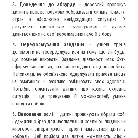
3. Доведення до абсурду
– дорослий пропонує
дитині в процесі розмови зображувати сильну тривогу,
страх в абсолютно непідходящих ситуаціях. У
результаті тривожність зменшується – дитина
дивиться вже на свої переживання наче б з боку.
4. Переформування завдання
– учневі треба
допомогти не зосереджуватися на тому, що він будь-
що повинен виконати. Завдання діяльності має бути
сформульоване так, наче «необхідність» щось зробити.
Наприклад, не обов’язково одержувати призове місце
на змаганнях – важливо зміцнювати своє здоров’я.
Потрібно орієнтувати дитину, що кожна складна
ситуація – це тренування її можливостей, уміння
володіти собою.
5. Виконання ролі
– дитині пропонують обрати собі
будь-який образ для наслідування реальної людини чи
кіногероя, літературного героя і намагатися діяти в
«образі». Цей прийом дає дитині можливість, діючи