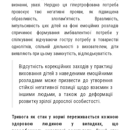
визнанні, увазі. Нерідко ця гіпертрофована потреба
провокує такі негативні прояви, як підвищена
образливість, злопам’ятність. Вразливість,
імпульсивність цих дітей на фоні емоційних розладів
спричинює формування амбівалентної потреби у
спілкуванні: відчуваючи гостру потребу в товаристві
однолітків, спільній діяльності з вихователем, діти
виявляють при цьому замкнутість, відлюдькуватість.
Відсутність корекційних заходів у практиці
виховання дітей з наведеними емоційними
розладами може призвести до утворення
стійкої негативної позиції щодо взаємин з
іншими людьми, а також до деформації
розвитку зрілої дорослої особистості.
Тривога як стан у нормі переживається кожною
здоровою людиною у випадках, що