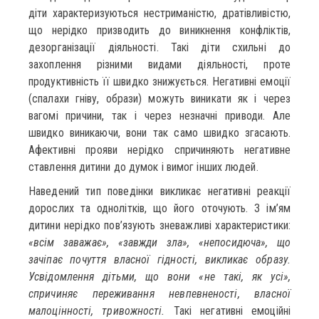
діти характеризуються нестриманістю, дратівливістю,
що нерідко призводить до виникнення конфліктів,
дезорганізації діяльності. Такі діти схильні до
захоплення різними видами діяльності, проте
продуктивність її швидко знижується. Негативні емоції
(спалахи гніву, образи) можуть виникати як і через
вагомі причини, так і через незначні приводи. Але
швидко виникаючи, вони так само швидко згасають.
Афективні прояви нерідко спричиняють негативне
ставлення дитини до думок і вимог інших людей.
Наведений тип поведінки викликає негативні реакції
дорослих та однолітків, що його оточують. З ім’ям
дитини нерідко пов’язують зневажливі характеристики:
«всім заважає», «завжди зла», «непосидюча», що
зачіпає почуття власної гідності, викликає образу.
Усвідомлення дітьми, що вони «не такі, як усі»,
спричиняє переживання невпевненості, власної
малоцінності, тривожності.
Такі негативні емоційні