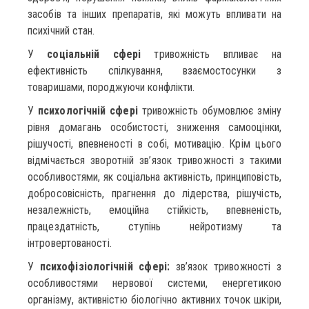
засобів та інших препаратів, які можуть впливати на
психічний стан.
У
соціальній сфері
тривожність впливає на
ефективність спілкування, взаємостосунки з
товаришами, породжуючи конфлікти.
У
психологічній сфері
тривожність обумовлює зміну
рівня домагань особистості, зниження самооцінки,
рішучості, впевненості в собі, мотивацію. Крім цього
відмічається зворотній зв’язок тривожності з такими
особливостями, як соціальна активність, принциповість,
добросовісність, прагнення до лідерства, рішучість,
незалежність, емоційна стійкість, впевненість,
працездатність, ступінь нейротизму та
інтровертованості.
У
психофізіологічній сфері:
зв’язок тривожності з
особливостями нервової системи, енергетикою
організму, активністю біологічно активних точок шкіри,