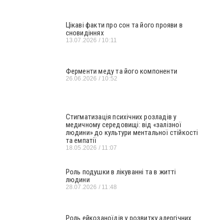
Цікаві факти про сон та його прояви в
сновидіннях
13.07.2026
10:11
Ферменти меду та його компоненти
26.06.2026
10:52
Стигматизація психічних розладів у
медичному середовищі: від «залізної
людини» до культури ментальної стійкості
та емпатії
18.05.2026
11:07
Роль подушки в лікуванні та в житті
людини
28.07.2026
11:48
Роль ейкозаноїдів у розвитку алергічних