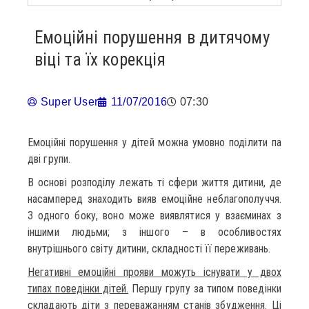
Емоційні порушення в дитячому
віці та їх корекція
Super User
11/07/2016
07:30
Емоційні порушення у дітей можна умовно поділити па
дві групи.
В основі розподілу лежать ті сфери життя дитини, де
насамперед знаходить вияв емоційне неблагополуччя.
З одного боку, воно може виявлятися у взаєминах з
іншими людьми; з іншого – в особливостях
внутрішнього світу дитини, складності її переживань.
Негативні емоційні прояви можуть існувати у двох
типах поведінки дітей.
Першу групу за типом поведінки
складають діти з переважанням станів збудження. Ці