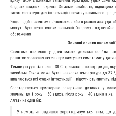
вдиху також є ознаками запалення. Крім простудних симптом
блідість шкірних покривів. Загальна слабкість, підвищене 
також характерні для інтоксикації і початку запального проце
Якщо подібні симптоми з’являються або в розпал застуди, аб
можуть бути перші ознаки пневмонії. Хворому слід негайно 
обстеження.
Основні ознаки пневмонії 
Симптоми пневмонії у дітей мають декілька особливост
розвиток запалення легенів при наступних симптомах у дитин
Температура тіла
вище 38 С, тривалістю понад три дні, я
засобами. Також може бути і невисока температура до 37,5,
виявляються всі ознаки інтоксикації – відсутність апетиту, пі
Спостерігається прискорене поверхневе
дихання
: у малю
хвилину, до 1 року – 50 вдихів, після року – 40 вдихів в хв
лягати на один бік.
У немовлят задишка характеризується тим, що д