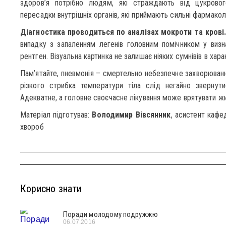
здоров’я потрібно людям, які страждають від цукрово
пересадки внутрішніх органів, які приймають сильні фармаколо
Діагностика проводиться по аналізах мокроти та крові
випадку з запаленням легенів головним помічником у визн
рентген. Візуальна картинка не залишає ніяких сумнівів в хара
Пам’ятайте, пневмонія – смертельно небезпечне захворюванн
різкого стрибка температури тіла слід негайно зверну
Адекватне, а головне своєчасне лікування може врятувати жи
Матеріал підготував:
Володимир Вівсянник
, асистент кафе
хвороб
Корисно знати
Поради молодому подружжю
06.07.2016