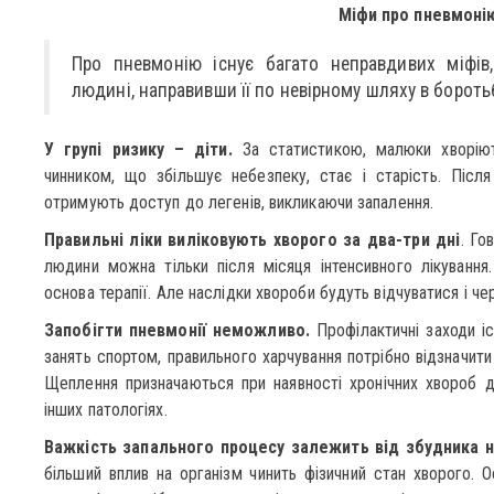
Міфи про пневмоні
Про пневмонію існує багато неправдивих міфів
людині, направивши її по невірному шляху в бороть
У групі ризику – діти.
За статистикою, малюки хворіют
чинником, що збільшує небезпеку, стає і старість. Після
отримують доступ до легенів, викликаючи запалення.
Правильні ліки виліковують хворого за два-три дні
. Го
людини можна тільки після місяця інтенсивного лікування.
основа терапії. Але наслідки хвороби будуть відчуватися і чере
Запобігти пневмонії неможливо.
Профілактичні заходи і
занять спортом, правильного харчування потрібно відзначити
Щеплення призначаються при наявності хронічних хвороб ди
інших патологіях.
Важкість запального процесу залежить від збудника н
більший вплив на організм чинить фізичний стан хворого.