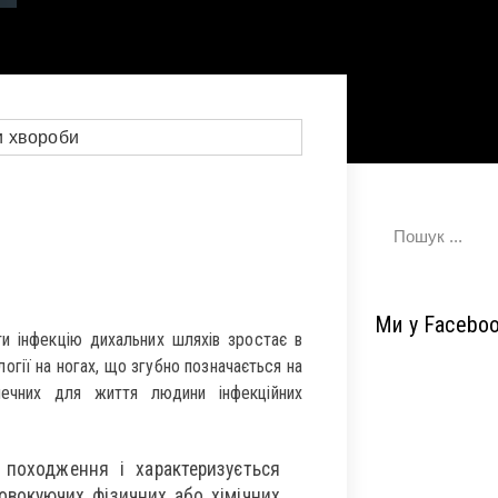
Ми у Facebo
ти інфекцію дихальних шляхів зростає в
огії на ногах, що згубно позначається на
печних для життя людини інфекційних
 походження і характеризується
овокуючих фізичних або хімічних