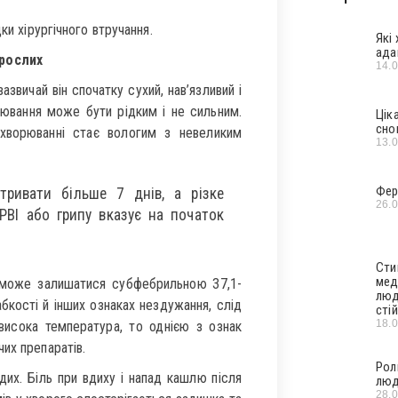
ки хірургічного втручання.
Які
ада
рослих
14.
звичай він спочатку сухий, нав’язливий і
рювання може бути рідким і не сильним.
Цік
сно
ахворюванні стає вологим з невеликим
13.
Фер
ривати більше 7 днів, а різке
26.
РВІ або грипу вказує на початок
Сти
мед
 може залишатися субфебрильною 37,1-
люд
абкості й інших ознаках нездужання, слід
стій
18.
висока температура, то однією з ознак
их препаратів.
Рол
их. Біль при вдиху і напад кашлю після
люд
28.