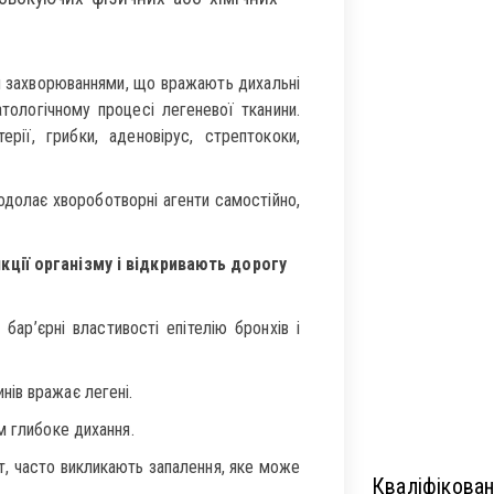
и захворюваннями, що вражають дихальні
тологічному процесі легеневої тканини.
ерії, грибки, аденовірус, стрептококи,
одолає хвороботворні агенти самостійно,
нкції організму і відкривають дорогу
бар’єрні властивості епітелію бронхів і
нів вражає легені.
м глибоке дихання.
ніт, часто викликають запалення, яке може
Кваліфікован