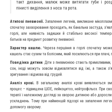
такт дихання, малюк може витягати губи і роз
пінисті виділення з носа та рота.
Атипові пневмонії.
Запалення легенів, викликане мікоплаз
спочатку захворювання проходить, як банальна застуда, з’яв
горлі, але наявність задишки й стабільно високої темпер
батьків на предмет розвитку пневмонії.
Характер кашлю.
Череза першіння в горлі спочатку може 
кашель стає сухим та болісним, який посилюється при плачі, г
Поведінка дитини
. Діти з пневмонією стають примхливими,
сон, іноді можуть зовсім відмовлятися від їжі, а також з’
зригування і відмова від грудей.
Аналіз крові.
В загальному аналізі крові виявляються зм
процес – підвищена ШОЕ, лейкоцитоз, нейтрофільоз. При своє
терапії і належному догляді за хворою дитиною або доросли
ускладнень. Тому при найменшій підозрі на запалення леге
допомогу хворому.