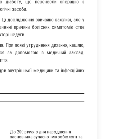
го діабету, що перенесли операцію з
гічні засоби.
.
Ці дослідження звичайно важливі, але у
аченні причини болісних симптомів стає
ктері недуги.
я. При появі утруднення дихання, кашлю,
тися за допомогою в медичний заклад.
ття.
дри внутрішньої медицини та інфекційних
До 200 річчя з дня народження
засновника сучасної мікробіології та