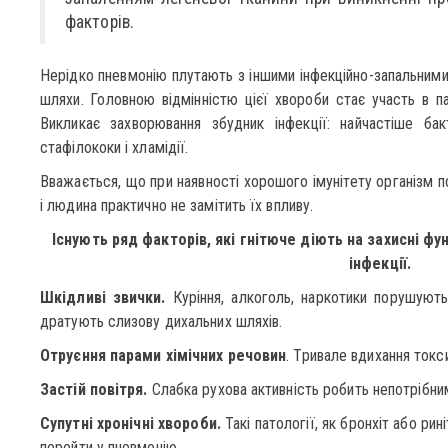
факторів.
Нерідко пневмонію плутають з іншими інфекційно-запальним
шляхи. Головною відмінністю цієї хвороби стає участь в па
Викликає захворювання збудник інфекції: найчастіше бакт
стафілококи і хламідії.
Вважається, що при наявності хорошого імунітету організм п
і людина практично не замітить їх впливу.
Існують ряд факторів, які гнітюче діють на захисні фу
інфекції.
Шкідливі звички.
Куріння, алкоголь, наркотики порушують 
дратують слизову дихальних шляхів.
Отруєння парами хімічних речовин
. Тривале вдихання токси
Застій повітря.
Слабка рухова активність робить непотрібни
Супутні хронічні хвороби.
Такі патології, як бронхіт або ри
перейти у пневмонію.