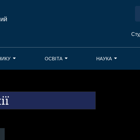
ний
Сту
НИКУ
ОСВІТА
НАУКА
ії