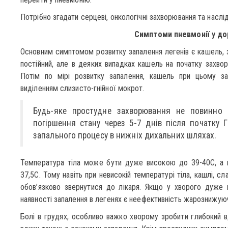
Потрібно згадати серцеві, онкологічні захворювання та наслід
Симптоми пневмонії у до
Основним симптомом розвитку запалення легенів є кашель, за
постійний, але в деяких випадках кашель на початку захво
Потім по мірі розвитку запалення, кашель при цьому з
виділенням слизисто-гнійної мокрот.
Будь-яке простудне захворювання не повинно т
погіршення стану через 5-7 днів після початку Г
запального процесу в нижніх дихальних шляхах.
Температура тіла може бути дуже високою до 39-40С, а
37,5С. Тому навіть при невисокій температурі тіла, кашлі, сл
обов’язково звернутися до лікаря. Якщо у хворого дуже 
наявності запалення в легенях є неефективність жарознижуюч
Болі в грудях, особливо важко хворому зробити глибокий вд