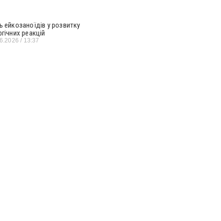
ь ейкозаноїдів у розвитку
ргічних реакцій
06.2026
13:37