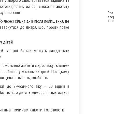
ів у хворого спостерігається задишка та
потовиділення, озноб, зниження апетиту
су в легенях.
Рол
але
о через кілька днів після поліпшення, це
11.
звернутися до лікаря, щоб пройти повне
у дітей
ей. Уважні батьки можуть запідозрити
и:
ку неможливо знизити жарознижувальними
 особливо у маленьких дітей. При цьому
двищена пітливість, слабкість.
ків до 2-місячного віку – 60 вдихів в
. Найчастіше дитина мимоволі намагається
итина починає кивати головою в