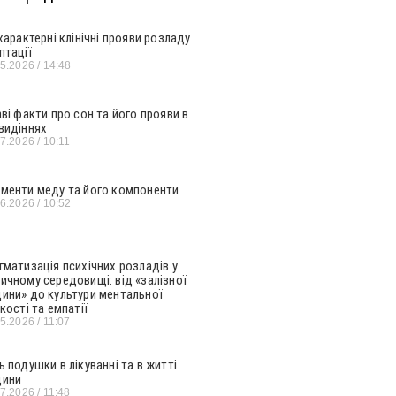
 характерні клінічні прояви розладу
птації
05.2026
14:48
аві факти про сон та його прояви в
видіннях
07.2026
10:11
менти меду та його компоненти
06.2026
10:52
гматизація психічних розладів у
ичному середовищі: від «залізної
ини» до культури ментальної
кості та емпатії
05.2026
11:07
ь подушки в лікуванні та в житті
ини
07.2026
11:48