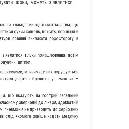
дувати щоки, можуть з’являтися
мою та хламідіями відрізняються тим, що
ляється сухий кашель, нежить, першіння в
атури повинні викликати пересторогу в
з’являтися тільки покашлювання, потім
одуванні дитини.
 плаксивими, млявими, у них порушується
явитися діарея і блювота, у немовлят –
іни, що вказують на гострий запальний
часному зверненні до лікаря, адекватній
м, пневмонія не призводить до серйозних
нів слід якомога раніше надати медичну