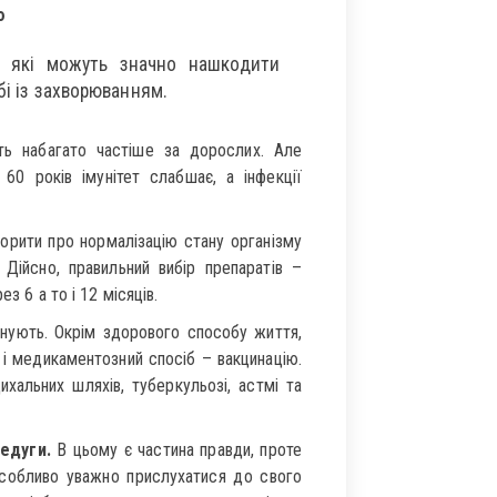
ю
, які можуть значно нашкодити
бі із захворюванням.
ь набагато частіше за дорослих. Але
 60 років імунітет слабшає, а інфекції
ворити про нормалізацію стану організму
 Дійсно, правильний вибір препаратів –
з 6 а то і 12 місяців.
снують. Окрім здорового способу життя,
 і медикаментозний спосіб – вакцинацію.
хальних шляхів, туберкульозі, астмі та
едуги.
В цьому є частина правди, проте
 Особливо уважно прислухатися до свого