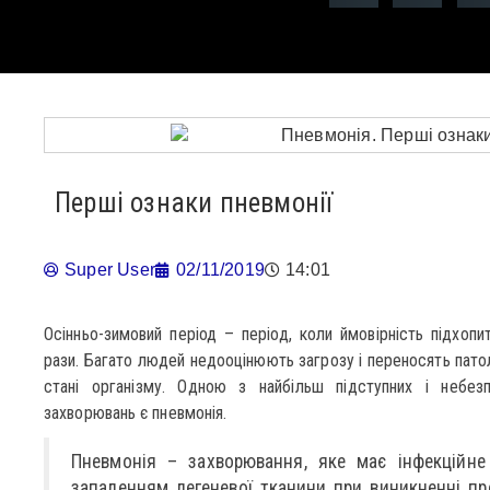
Перші ознаки пневмонії
Super User
02/11/2019
14:01
Осінньо-зимовий період – період, коли ймовірність підхопи
рази. Багато людей недооцінюють загрозу і переносять патол
стані організму. Одною з найбільш підступних і небез
захворювань є пневмонія.
Пневмонія – захворювання, яке має інфекційне
запаленням легеневої тканини при виникненні пр