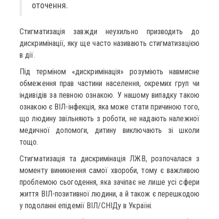
оточення.
Стигматизація завжди неухильно призводить до
дискримінації, яку ще часто називають стигматизацією
в дії.
Під терміном «дискримінація» розуміють навмисне
обмеження прав частини населення, окремих груп чи
індивідів за певною ознакою. У нашому випадку такою
ознакою є ВІЛ-інфекція, яка може стати причиною того,
що людину звільняють з роботи, не надають належної
медичної допомоги, дитину виключають зі школи
тощо.
Стигматизація та дискримінація ЛЖВ, розпочалася з
моменту виникнення самої хвороби, тому є важливою
проблемою сьогодення, яка зачіпає не лише усі сфери
життя ВІЛ-позитивної людини, а й також є перешкодою
у подоланні епідемії ВІЛ/СНІДу в Україні.