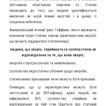
обставинах обов’язково помітили б». Стигма
призводить до того, що людина ідентифікується
виключно як носій певних якостей, і в цьому її
соціальна небезпека.
Американський вчений Ірвін Гоффман, якого вважають
класиком теорії стигми, описав характеристики хвороб,
що можуть піддаватися стигматизації:
людина, що хворіє, сприймається суспільством як
відповідальна за те, що вона хворіє;
хвороба є прогресуючою та невиліковною;
суспільство недостатньо обізнане щодо хвороби;
стигми важко приховувані чи не можуть бути приховані.
Очевидно, що ці характеристики можуть бути
застосовані й до ВІЛ-інфекції, адже людей, які
інфікувалися ВІЛ, суспільство сприймає як
відповідальних за свій стан (йдеться про статевий