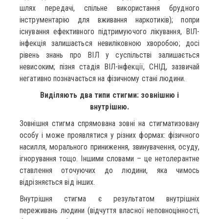
шлях передачі, спільне використання брудного
інструментарію для вживання наркотиків); попри
існування ефективного підтримуючого лікування, ВІЛ-
інфекція залишається невиліковною хворобою; досі
рівень знань про ВІЛ у суспільстві залишається
невисоким; пізня стадія ВІЛ-інфекції, СНІД, зазвичай
негативно позначається на фізичному стані людини.
Виділяють два типи стигми: зовнішню і
внутрішню.
Зовнішня стигма спрямована зовні на стигматизовану
особу і може проявлятися у різних формах: фізичного
насилля, морального приниження, звинувачення, осуду,
ігнорування тощо. Іншими словами – це нетолерантне
ставлення оточуючих до людини, яка чимось
відрізняється від інших.
Внутрішня стигма є результатом внутрішніх
переживань людини (відчуття власної неповноцінності,