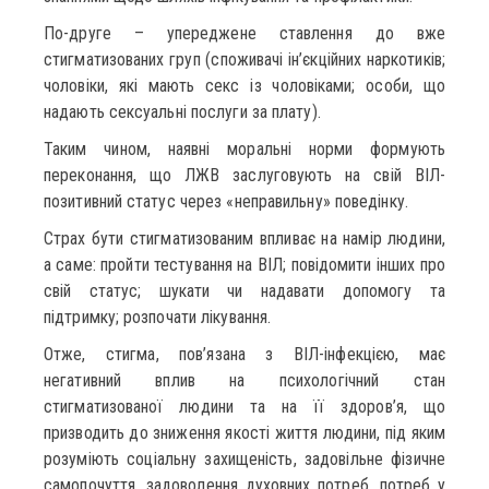
По-друге – упереджене ставлення до вже
стигматизованих груп (споживачі ін’єкційних наркотиків;
чоловіки, які мають секс із чоловіками; особи, що
надають сексуальні послуги за плату).
Таким чином, наявні моральні норми формують
переконання, що ЛЖВ заслуговують на свій ВІЛ-
позитивний статус через «неправильну» поведінку.
Страх бути стигматизованим впливає на намір людини,
а саме: пройти тестування на ВІЛ; повідомити інших про
свій статус; шукати чи надавати допомогу та
підтримку; розпочати лікування.
Отже, стигма, пов’язана з ВІЛ-інфекцією, має
негативний вплив на психологічний стан
стигматизованої людини та на її здоров’я, що
призводить до зниження якості життя людини, під яким
розуміють соціальну захищеність, задовільне фізичне
самопочуття, задоволення духовних потреб, потреб у