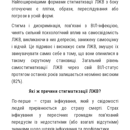
Найпоширенішими формами стигматизації ЛЖВ з боку
оточуючих є плітки, образи, переслідування або
погрози в усній формі.
Стигма і дискримінація, пов’язані з ВІЛ-інфекцією,
чинять сильний психологічний вплив на самосвідомість
ЛЖВ, викликаючи в них депресію, занижену самооцінку
і відчай. Це підриває і виснажує сили ЛЖВ, змушує їх
звинувачувати самих себе в тому, що вони опинилися в
такому скрутному становищі. Загальний рівень
самостигматизації ЛЖВ через свій ВІЛ-статус
протягом останніх років залишається незмінно високим
(82%).
Які ж причини стигматизації ЛЖВ?
По-перше – страх інфікування, який у свідомості
людей прирівнюється до страху смерті. Страх
інфікування у пересічних громадян пов’язаний
передусім із недостатніми (або взагалі відсутніми)
знаннями щодо шляхів інфікування та профілактики.