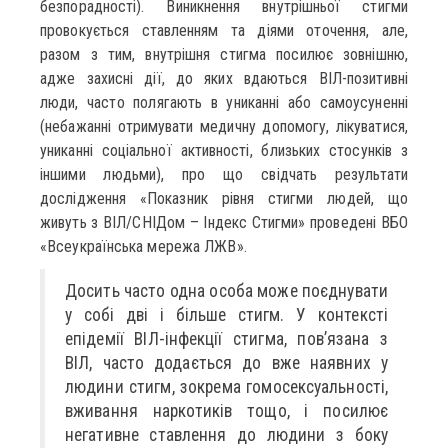
безпорадності). Виникнення внутрішньої стигми
провокується ставленням та діями оточення, але,
разом з тим, внутрішня стигма посилює зовнішню,
адже захисні дії, до яких вдаються ВІЛ-позитивні
люди, часто полягають в униканні або самоусуненні
(небажанні отримувати медичну допомогу, лікуватися,
униканні соціальної активності, близьких стосунків з
іншими людьми), про що свідчать результати
дослідження «Показник рівня стигми людей, що
живуть з ВІЛ/СНІДом – Індекс Стигми» проведені ВБО
«Всеукраїнська мережа ЛЖВ».
Досить часто одна особа може поєднувати
у собі дві і більше стигм. У контексті
епідемії ВІЛ-інфекції стигма, пов’язана з
ВІЛ, часто додається до вже наявних у
людини стигм, зокрема гомосексуальності,
вживання наркотиків тощо, і посилює
негативне ставлення до людини з боку