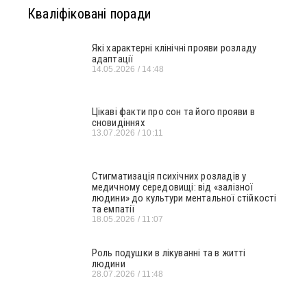
Кваліфіковані поради
Які характерні клінічні прояви розладу
адаптації
14.05.2026
14:48
Цікаві факти про сон та його прояви в
сновидіннях
13.07.2026
10:11
Стигматизація психічних розладів у
медичному середовищі: від «залізної
людини» до культури ментальної стійкості
та емпатії
18.05.2026
11:07
Роль подушки в лікуванні та в житті
людини
28.07.2026
11:48