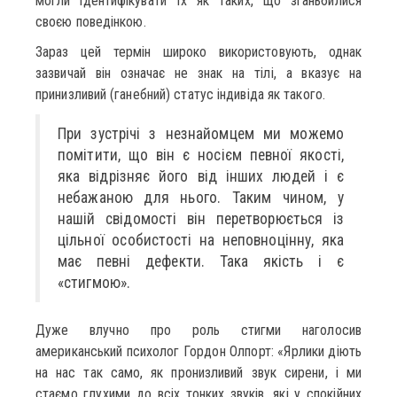
могли ідентифікувати їх як таких, що зганьбилися
своєю поведінкою.
Зараз цей термін широко використовують, однак
зазвичай він означає не знак на тілі, а вказує на
принизливий (ганебний) статус індивіда як такого.
При зустрічі з незнайомцем ми можемо
помітити, що він є носієм певної якості,
яка відрізняє його від інших людей і є
небажаною для нього. Таким чином, у
нашій свідомості він перетворюється із
цільної особистості на неповноцінну, яка
має певні дефекти. Така якість і є
«стигмою».
Дуже влучно про роль стигми наголосив
американський психолог Гордон Олпорт: «Ярлики діють
на нас так само, як пронизливий звук сирени, і ми
стаємо глухими до всіх тонких звуків, які у спокійних